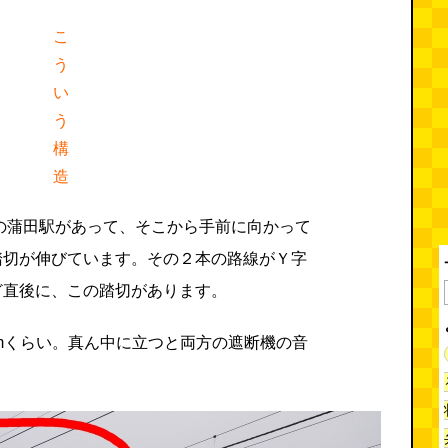
こ
う
い
う
構
造
の蒲田駅があって、そこから手前に向かって
踏切が伸びています。その２本の路線がＹ字
ど直後に、この踏切があります。
0mくらい。真ん中に立つと両方の遮断機の音