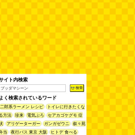
60年以上メトロノームを作り続
けている会社
(井上マサキ)
(08.06
11:00)
全然関係ないんですが（2026.8.6
朝エッセイと更新情報）
(佐伯)
(08.06 10:00)
土浦の高架道路「土浦ニューウェ
イ」を見に行く（傑作選）
(西村
まさゆき)
(08.05 18:00)
サイト内検索
ヘアスタイルが3Dになっている
美容室の看板
(読者投稿)
(08.05
16:00)
よく検索されているワード
皿に乗った豚バラブロックの指輪
二郎系ラーメン レシピ
トイレに行きたくな
(べつやく れい)
(08.05 16:00)
る方法
珍来
電気ぶろ
セアカゴケグモ 症
状
アリゲーターガー
ガンガゼウニ
叙々苑
フエラムネをさらに笛っぽくした
弁当
夜行バス 東京 大阪
ヒトデ 食べる
らホイッスルになりました
(爲房