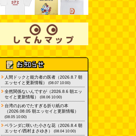
「入力中…」の動きを対面の会話
で表現したい
(んちゅたぐい)
(08.03 11:00)
ミンティアで汗がおさえられるの
は本当か
(べつやく れい)
(08.03
11:00)
eco小（2026.8.3 朝エッセイと更
新情報）
(ほり)
(08.03 10:00)
人間ドックと能力者の医者（2026.8.7 朝
エッセイと更新情報）
(08.07 10:00)
全然関係ないんですが（2026.8.6 朝エッ
セイと更新情報）
(08.06 10:00)
台湾のおめでたすぎる折り紙の本
（2026.08.05 朝エッセイと更新情報）
(08.05 10:00)
ベランダに咲いた小さな花（2026.8.4 朝
エッセイ/西村まさゆき）
(08.04 10:00)