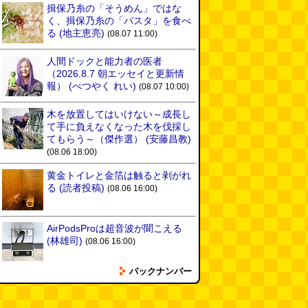
揖保乃糸の「そうめん」ではな
く、揖保乃糸の「パスタ」を食べ
る
(地主恵亮)
(08.07 11:00)
人間ドックと能力者の医者
（2026.8.7 朝エッセイと更新情
報）
(べつやく れい)
(08.07 10:00)
木を放置してはいけない～成長し
て手に負えなくなった木を伐採し
てもらう～（傑作選）
(安藤昌教)
(08.06 18:00)
黄金トイレと金箔は触ると剥がれ
る
(読者投稿)
(08.06 16:00)
AirPodsProは超音波が聞こえる
(林雄司)
(08.06 16:00)
バックナンバー
姉がはまったガムランに自分もは
まってみる
(まいしろ)
(08.06
11:00)