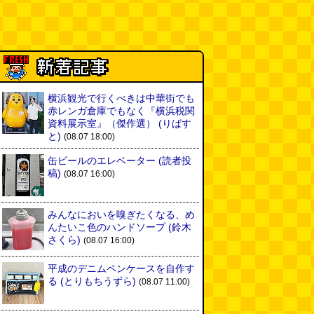
横浜観光で行くべきは中華街でも
赤レンガ倉庫でもなく『横浜税関
資料展示室』（傑作選）
(りばす
と)
(08.07 18:00)
缶ビールのエレベーター
(読者投
稿)
(08.07 16:00)
みんなにおいを嗅ぎたくなる、め
んたいこ色のハンドソープ
(鈴木
さくら)
(08.07 16:00)
平成のデニムペンケースを自作す
る
(とりもちうずら)
(08.07 11:00)