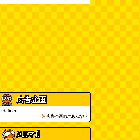
新太朗)
(08.05 11:00)
缶チューハイの内側の世界
(パリ
ッコ)
(08.05 11:00)
台湾のおめでたすぎる折り紙の本
（2026.08.05 朝エッセイと更新
情報）
(唐沢むぎこ)
(08.05 10:00)
大きな唐揚げが乗ったチャーハン
～チャーハン部活動報告（傑作
選）
(江ノ島茂道)
(08.04 18:00)
ちょこ煎がカインズPBで販売し
てました
(読者投稿)
(08.04 16:00)
ndefined
世田谷区民会館行きのバスは1日
広告企画のごあんない
1本
(べつやく れい)
(08.04 16:00)
「モグラ駅」で有名な土合駅……