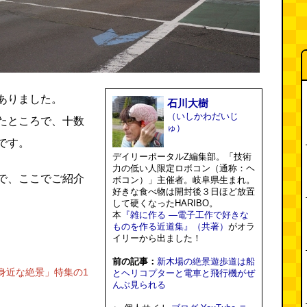
ありました。
石川大樹
（いしかわだいじ
たところで、十数
ゅ）
です。
デイリーポータルZ編集部。「技術
力の低い人限定ロボコン（通称：ヘ
で、ここでご紹介
ボコン）」主催者。岐阜県生まれ。
好きな食べ物は開封後３日ほど放置
して硬くなったHARIBO。
本
『雑に作る ―電子工作で好きな
ものを作る近道集』（共著）
がオラ
イリーから出ました！
前の記事：
新木場の絶景遊歩道は船
身近な絶景」特集の1
とヘリコプターと電車と飛行機がぜ
んぶ見られる