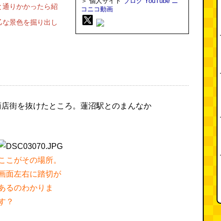
＞ 個人サイト
ブログ
YouTube
ニ
と通りかかったら紹
コニコ動画
乙な景色を掘り出し
商店街を抜けたところ。蓮沼駅とのまんなか
ここがその場所。
画面左右に踏切が
あるのわかりま
す？