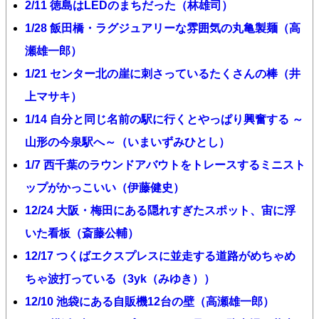
2/11 徳島はLEDのまちだった（林雄司）
1/28 飯田橋・ラグジュアリーな雰囲気の丸亀製麺（高
瀬雄一郎）
1/21 センター北の崖に刺さっているたくさんの棒（井
上マサキ）
1/14 自分と同じ名前の駅に行くとやっぱり興奮する ～
山形の今泉駅へ～（いまいずみひとし）
1/7 西千葉のラウンドアバウトをトレースするミニスト
ップがかっこいい（伊藤健史）
12/24 大阪・梅田にある隠れすぎたスポット、宙に浮
いた看板（斎藤公輔）
12/17 つくばエクスプレスに並走する道路がめちゃめ
ちゃ波打っている（3yk（みゆき））
12/10 池袋にある自販機12台の壁（高瀬雄一郎）