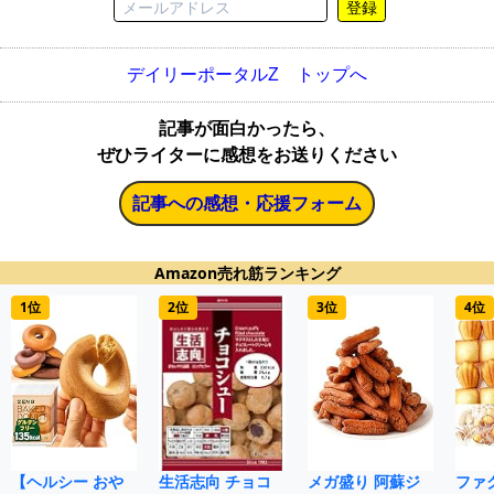
登録
デイリーポータルZ トップへ
記事が面白かったら、
ぜひライターに感想をお送りください
記事への感想・応援フォーム
Amazon売れ筋ランキング
1位
2位
3位
4位
【ヘルシー おや
生活志向 チョコ
メガ盛り 阿蘇ジ
ファ