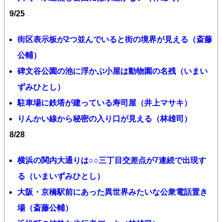
9/25
街区表示板が2つ並んでいると街の境界が見える（斎藤
公輔）
碑文谷公園の池に浮かぶ小屋は動物園の名残（いまい
ずみひとし）
駐車場に鉄塔が建っている寿司屋（井上マサキ）
りんかい線から秘密の入り口が見える（林雄司）
8/28
横浜の関内大通りは○○三丁目交差点が7連続で出現す
る（いまいずみひとし）
大阪・京橋駅前にあった異世界みたいな公衆電話置き
場（斎藤公輔）