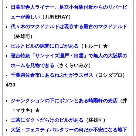
日暮里舎人ライナー、足立小台駅付近からのリバービ
ューが美しい
（JUNERAY）
代々木のマクドナルドは現存する最古のマクドナルド
（林雄司）
ビルとビルの隙間にロゴがある
（トルー）★
寝台特急「サンライズ瀬戸・出雲」で無人の大阪駅の
ホームを見物できる
（さくらいみか）
千葉県佐倉市にあるねぶたがラスボス
（ヨシダプロ）
4/30
ジャンクションの下にポツンとある崎陽軒の売店
（井
上マサキ）★
三茶にダクトだらけのビルがある
（林雄司）
大阪・フェスティバルタワーの何だか不安になる地下