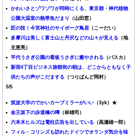
かわいさとゾワゾワが同時にくる、東京都・神代植物
公園大温室の熱帯魚だまり
（山田窓）
匠の技！今宮神社のサイボーグ鳥居
（こーだい）
多摩川は美しく富士山と丹沢などの山々が見える
（地
主恵亮）
平代うさぎ公園の看板うさぎに癒やされる
（パスカ）
新宿4丁目ビジネス旅館街の朝は、どこからともなく子
供たちの声がこだまする
（つりばんど岡村）
5/5
筑波大学のでかいカーブミラーがいい
（3yk）★
金王坂下の歩道橋の噂
（林雄司）
六本木ヒルズは電柱広告を出している
（高瀬雄一郎）
フィル・コリンズも訪れたドイツでオランダ気分を味