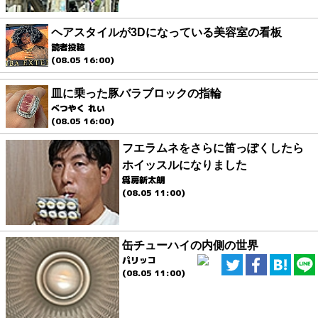
ヘアスタイルが3Dになっている美容室の看板
読者投稿
(08.05 16:00)
皿に乗った豚バラブロックの指輪
べつやく れい
(08.05 16:00)
フエラムネをさらに笛っぽくしたら
ホイッスルになりました
爲房新太朗
(08.05 11:00)
缶チューハイの内側の世界
パリッコ
(08.05 11:00)