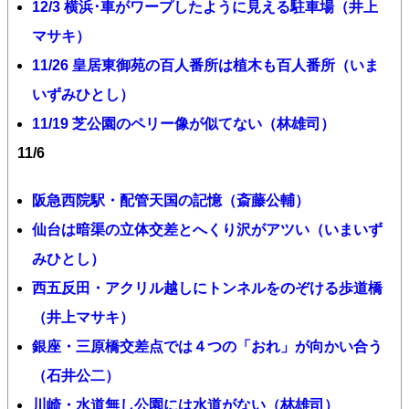
12/3 横浜･車がワープしたように見える駐車場（井上
マサキ）
11/26 皇居東御苑の百人番所は植木も百人番所（いま
いずみひとし）
11/19 芝公園のペリー像が似てない（林雄司）
11/6
阪急西院駅・配管天国の記憶（斎藤公輔）
仙台は暗渠の立体交差とへくり沢がアツい（いまいず
みひとし）
西五反田・アクリル越しにトンネルをのぞける歩道橋
（井上マサキ）
銀座・三原橋交差点では４つの「おれ」が向かい合う
（石井公二）
川崎・水道無し公園には水道がない（林雄司）