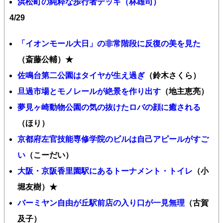
浜松町の純粋な歩行者デッキ（林雄司）
4/29
「イオンモール大日」の非常階段に反復の美を見た
（斎藤公輔）★
佐鳴台第二公園はタイヤが生え過ぎ
（鈴木さくら）
旦過市場とモノレールが絶景を作り出す
（地主恵亮）
夢見ヶ崎動物公園の気の抜けたロバの顔に癒される
（ほり）
京都府左官技能専修学院のビルは自己アピールがすご
い
（こーだい）
大阪・京阪香里園駅にあるトーナメント・トイレ
（小
堀友樹）★
バーミヤン自由が丘駅前店の入り口が一見無理
（古賀
及子）