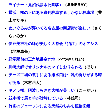
ライナー・見沼代親水公園駅）
（JUNERAY）
横浜、橋の下にある縦列駐車するしかない駐車場
（井
上マサキ）
ぬいぐるみが浮いてる名古屋の商店街が楽しい
（さく
らいみか）
伊豆美神社の緑が美しく大都会「狛江」のオアシス
（地主恵亮）
経堂駅前の三角地帯空き地
（べつやくれい）
川崎大師でオリジナルのマイしおりを作る
（ほり）
チーズ工場の裏手にある排水口は牛乳の香りがする時
がある
（木村岳人）
キメラ橋、阿波しらさぎ大橋が美しい
（こーだい）
並木橋で馬と羊が対峙している
（林雄司）
竹園のジェーソンにある天然みちみち植物図鑑