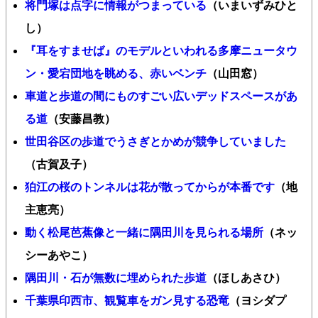
将門塚は点字に情報がつまっている
（いまいずみひと
し）
『耳をすませば』のモデルといわれる多摩ニュータウ
ン・愛宕団地を眺める、赤いベンチ
（山田窓）
車道と歩道の間にものすごい広いデッドスペースがあ
る道
（安藤昌教）
世田谷区の歩道でうさぎとかめが競争していました
（古賀及子）
狛江の桜のトンネルは花が散ってからが本番です
（地
主恵亮）
動く松尾芭蕉像と一緒に隅田川を見られる場所
（ネッ
シーあやこ）
隅田川・石が無数に埋められた歩道
（ほしあさひ）
千葉県印西市、観覧車をガン見する恐竜
（ヨシダプ