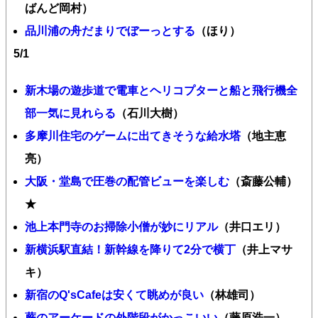
ばんど岡村）
品川浦の舟だまりでぼーっとする
（ほり）
5/1
新木場の遊歩道で電車とヘリコプターと船と飛行機全
部一気に見れらる
（石川大樹）
多摩川住宅のゲームに出てきそうな給水塔
（地主恵
亮）
大阪・堂島で圧巻の配管ビューを楽しむ
（斎藤公輔）
★
池上本門寺のお掃除小僧が妙にリアル
（井口エリ）
新横浜駅直結！新幹線を降りて2分で横丁
（井上マサ
キ）
新宿のQ'sCafeは安くて眺めが良い
（林雄司）
蕨のアーケードの外階段がかっこいい
（藤原浩一）