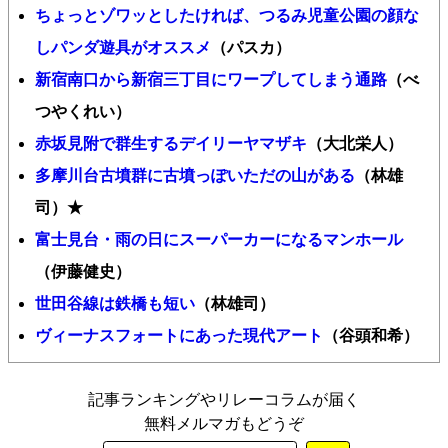
ちょっとゾワッとしたければ、つるみ児童公園の顔な
しパンダ遊具がオススメ
（パスカ）
新宿南口から新宿三丁目にワープしてしまう通路
（べ
つやくれい）
赤坂見附で群生するデイリーヤマザキ
（大北栄人）
多摩川台古墳群に古墳っぽいただの山がある
（林雄
司）★
富士見台・雨の日にスーパーカーになるマンホール
（伊藤健史）
世田谷線は鉄橋も短い
（林雄司）
ヴィーナスフォートにあった現代アート
（谷頭和希）
記事ランキングやリレーコラムが届く
無料メルマガもどうぞ