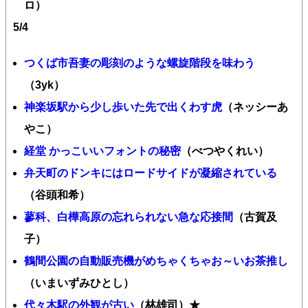
ロ）
5/4
つくば市吾妻の彫刻のような螺旋階段を味わう
（3yk）
神楽坂駅から少し歩いた先で出くわす虎
（ネッシーあ
やこ）
経堂 かっこいいフォントの秘密
（べつやくれい）
弁天町のドンキにはロードサイドが凝縮されている
（谷頭和希）
蓼科、白樺高原の忘れられない急な応接間
（古賀及
子）
鶴間公園の自動販売機がめちゃくちゃお～いお茶推し
（いまいずみひとし）
代々木駅の外観が古い
（林雄司）★