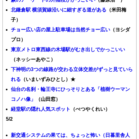
北鎌倉駅 横須賀線沿いに細すぎる道がある
（米田梅
子）
チョー広い店の屋上駐車場は当然チョー広い
（ヨシダ
プロ）
東京メトロ東西線の木場駅がむき出しでかっこいい
（ネッシーあやこ）
下神明の3つの線路が交わる立体交差がずっと見ていら
れる
（いまいずみひとし）★
仙台の名刹・輪王寺にひっそりとある「植樹ウーマン
コノハ像」
（山田窓）
経堂駅の隠れ人気スポット
（べつやくれい）
5/2
新交通システムの果ては、ちょっと怖い（日暮里舎人