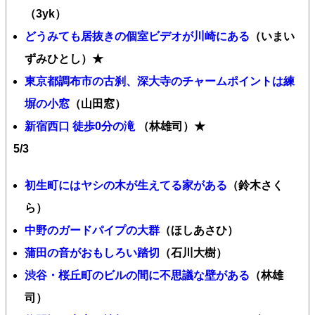
（3yk）
どうみても居抜きの個室ビデオが川崎にある
（いまい
ずみひとし）★
東京都調布市の古刹、深大寺のチャームポイントは練
塀の小窓
（山田窓）
新宿西口 徒歩0分の滝
（林雄司）★
5/3
初生町にはヤシの木が生えてる家がある
（鈴木さく
ら）
中野のガードパイプの大群
（ほしあさひ）
蒲田の音がおもしろい踏切
（石川大樹）
渋谷・桜丘町のビルの間に不思議な壁がある
（林雄
司）