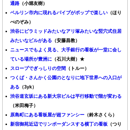
通路
（小堀友樹）
ベルリン市内に現れるパイプがポップで楽しい
（ほり
べのぞみ）
渋谷にピラミッドみたいなアリ塚みたいな竪穴式住居
みたいなビルがある
（安藤昌教）
ニュースでもよく見る、大手銀行の看板が一堂に会し
ている場所が豊洲に
（石川大樹）★
スロープでぎっしりの空間
（トルー）
つくば・さんかく公園のとなりに地下世界への入口が
ある
（3yk）
渋谷道玄坂にある新大宗ビルは平行移動で階が変わる
（米田梅子）
原島町にある看板屋が超ファンシー
（鈴木さくら）
新宿御苑近辺でリンボーダンスする横丁の看板
（つり