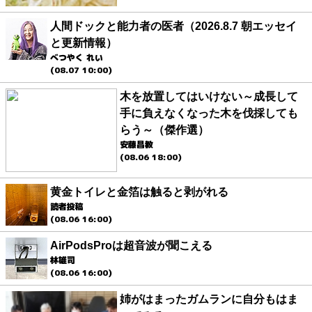
人間ドックと能力者の医者（2026.8.7 朝エッセイ
と更新情報）
べつやく れい
(08.07 10:00)
木を放置してはいけない～成長して
手に負えなくなった木を伐採しても
らう～（傑作選）
安藤昌教
(08.06 18:00)
黄金トイレと金箔は触ると剥がれる
読者投稿
(08.06 16:00)
AirPodsProは超音波が聞こえる
林雄司
(08.06 16:00)
姉がはまったガムランに自分もはま