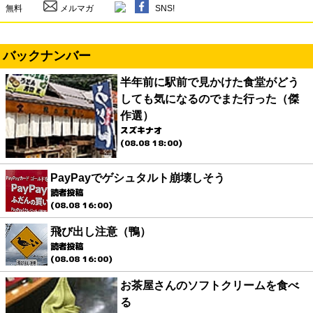
無料
メルマガ
SNS!
バックナンバー
半年前に駅前で見かけた食堂がどう
しても気になるのでまた行った（傑
作選）
スズキナオ
(08.08 18:00)
PayPayでゲシュタルト崩壊しそう
読者投稿
(08.08 16:00)
飛び出し注意（鴨）
読者投稿
(08.08 16:00)
お茶屋さんのソフトクリームを食べ
る