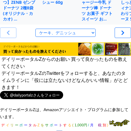
つ】ZENB ゼンブ
シュー 60g
ャージー牛乳 ド
しっ
ドーナツ 2種8袋
ーナツ棒 ドーナ
ィナ
(オリジナル・カ
ツ お菓子 ギフト
わり
カオ) …
スイーツ お…
ーヌ 
デイリーポータルZからのお願い 買って良かったものを教え
てください
デイリーポータルZのTwitterをフォローすると、あなたのタ
イムラインに「役には立たないけどなんかいい情報」がとど
きます！
デイリーポータルZは、Amazonアソシエイト・プログラムに参加して
います。
デ
イ
リ
ー
ポ
ー
タ
ル
Z
を
サ
ポ
ー
ト
す
る
(
1,000円
/
月
税
別
)