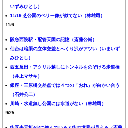
いずみひとし）
11/19 芝公園のペリー像が似てない（林雄司）
11/6
阪急西院駅・配管天国の記憶（斎藤公輔）
仙台は暗渠の立体交差とへくり沢がアツい（いまいず
みひとし）
西五反田・アクリル越しにトンネルをのぞける歩道橋
（井上マサキ）
銀座・三原橋交差点では４つの「おれ」が向かい合う
（石井公二）
川崎・水道無し公園には水道がない（林雄司）
9/25
街区表示板が2つ並んでいると街の境界が見える（斎藤