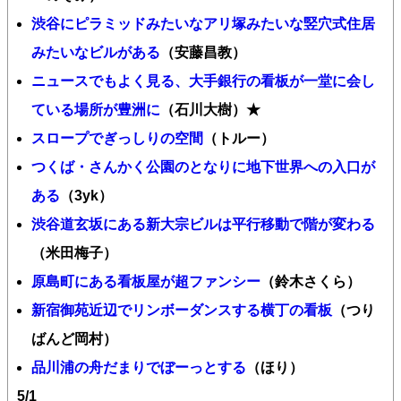
渋谷にピラミッドみたいなアリ塚みたいな竪穴式住居
みたいなビルがある
（安藤昌教）
ニュースでもよく見る、大手銀行の看板が一堂に会し
ている場所が豊洲に
（石川大樹）★
スロープでぎっしりの空間
（トルー）
つくば・さんかく公園のとなりに地下世界への入口が
ある
（3yk）
渋谷道玄坂にある新大宗ビルは平行移動で階が変わる
（米田梅子）
原島町にある看板屋が超ファンシー
（鈴木さくら）
新宿御苑近辺でリンボーダンスする横丁の看板
（つり
ばんど岡村）
品川浦の舟だまりでぼーっとする
（ほり）
5/1