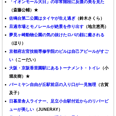
「イオンモール大日」の非常階段に反復の美を見た
（斎藤公輔）★
佐鳴台第二公園はタイヤが生え過ぎ
（鈴木さくら）
旦過市場とモノレールが絶景を作り出す
（地主恵亮）
夢見ヶ崎動物公園の気の抜けたロバの顔に癒される
（ほり）
京都府左官技能専修学院のビルは自己アピールがすご
い
（こーだい）
大阪・京阪香里園駅にあるトーナメント・トイレ
（小
堀友樹）★
バーミヤン自由が丘駅前店の入り口が一見無理
（古賀
及子）
日暮里舎人ライナー、足立小台駅付近からのリバービ
ューが美しい
（JUNERAY）