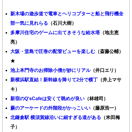
新木場の遊歩道で電車とヘリコプターと船と飛行機全
部一気に見れらる
（石川大樹）
多摩川住宅のゲームに出てきそうな給水塔
（地主恵
亮）
大阪・堂島で圧巻の配管ビューを楽しむ
（斎藤公輔）
★
池上本門寺のお掃除小僧が妙にリアル
（井口エリ）
新横浜駅直結！新幹線を降りて2分で横丁
（井上マサ
キ）
新宿のQ'sCafeは安くて眺めが良い
（林雄司）
蕨のアーケードの外階段がかっこいい
（藤原浩一）
北鎌倉駅 横須賀線沿いに細すぎる道がある
（米田梅
子）