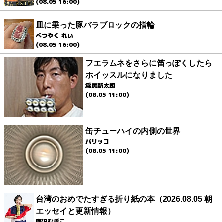
(08.05 16:00)
皿に乗った豚バラブロックの指輪
べつやく れい
(08.05 16:00)
フエラムネをさらに笛っぽくしたら
ホイッスルになりました
爲房新太朗
(08.05 11:00)
缶チューハイの内側の世界
パリッコ
(08.05 11:00)
台湾のおめでたすぎる折り紙の本（2026.08.05 朝
エッセイと更新情報）
唐沢むぎこ