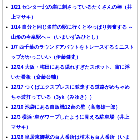
1/21 センター北の崖に刺さっているたくさんの棒（井
上マサキ）
1/14 自分と同じ名前の駅に行くとやっぱり興奮する ～
山形の今泉駅へ～（いまいずみひとし）
1/7 西千葉のラウンドアバウトをトレースするミニスト
ップがかっこいい（伊藤健史）
12/24 大阪・梅田にある隠れすぎたスポット、宙に浮
いた看板（斎藤公輔）
12/17 つくばエクスプレスに並走する道路がめちゃめ
ちゃ波打っている（3yk（みゆき））
12/10 池袋にある自販機12台の壁（高瀬雄一郎）
12/3 横浜･車がワープしたように見える駐車場（井上
マサキ）
11/26 皇居東御苑の百人番所は植木も百人番所（いま