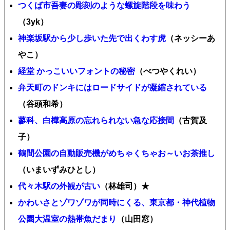
つくば市吾妻の彫刻のような螺旋階段を味わう
（3yk）
神楽坂駅から少し歩いた先で出くわす虎
（ネッシーあ
やこ）
経堂 かっこいいフォントの秘密
（べつやくれい）
弁天町のドンキにはロードサイドが凝縮されている
（谷頭和希）
蓼科、白樺高原の忘れられない急な応接間
（古賀及
子）
鶴間公園の自動販売機がめちゃくちゃお～いお茶推し
（いまいずみひとし）
代々木駅の外観が古い
（林雄司）★
かわいさとゾワゾワが同時にくる、東京都・神代植物
公園大温室の熱帯魚だまり
（山田窓）