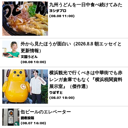
九州うどんを一日中食べ続けてみた
ヨシダプロ
(08.08 11:00)
外から見たほうが面白い（2026.8.8 朝エッセイと
更新情報）
文園うどん
(08.08 10:00)
横浜観光で行くべきは中華街でも赤
レンガ倉庫でもなく『横浜税関資料
展示室』（傑作選）
りばすと
(08.07 18:00)
缶ビールのエレベーター
読者投稿
(08.07 16:00)