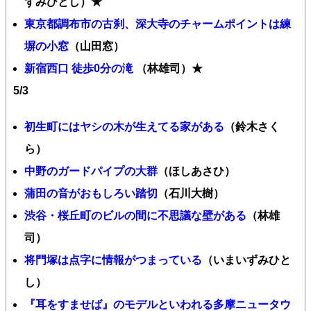
ずみひとし）★
東京都調布市の古刹、深大寺のチャームポイントは練
塀の小窓
（山田窓）
新宿西口 徒歩0分の滝
（林雄司）★
5/3
初生町にはヤシの木が生えてる家がある
（鈴木さく
ら）
中野のガードパイプの大群
（ほしあさひ）
蒲田の音がおもしろい踏切
（石川大樹）
渋谷・桜丘町のビルの間に不思議な壁がある
（林雄
司）
将門塚は点字に情報がつまっている
（いまいずみひと
し）
『耳をすませば』のモデルといわれる多摩ニュータウ