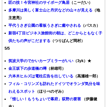
匠の技！今宮神社のサイボーグ鳥居
（こーだい）
多摩川は美しく富士山と丹沢などの山々が見える
（地
主恵亮）
平代うさぎ公園の看板うさぎに癒やされる
（パスカ）
新宿4丁目ビジネス旅館街の朝は、どこからともなく子
供たちの声がこだまする
（つりばんど岡村）
5/5
筑波大学のでかいカーブミラーがいい
（3yk）★
金王坂下の歩道橋の噂
（林雄司）
六本木ヒルズは電柱広告を出している
（高瀬雄一郎）
フィル・コリンズも訪れたドイツでオランダ気分を味
わえるスポット
（ほりべのぞみ）
「惜しい！もうちょいで幕府」荻野の要害
（伊藤健
史）