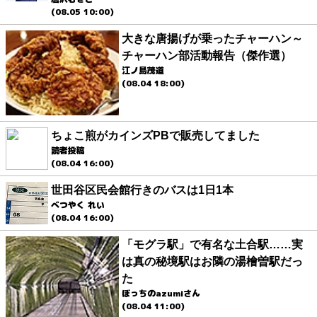
(08.05 10:00)
大きな唐揚げが乗ったチャーハン～
チャーハン部活動報告（傑作選）
江ノ島茂道
(08.04 18:00)
ちょこ煎がカインズPBで販売してました
読者投稿
(08.04 16:00)
世田谷区民会館行きのバスは1日1本
べつやく れい
(08.04 16:00)
「モグラ駅」で有名な土合駅……実
は真の秘境駅はお隣の湯檜曽駅だっ
た
ぼっちのazumiさん
(08.04 11:00)