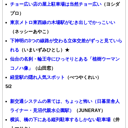
チョー広い店の屋上駐車場は当然チョー広い
（ヨシダ
プロ）
東京メトロ東西線の木場駅がむき出しでかっこいい
（ネッシーあやこ）
下神明の3つの線路が交わる立体交差がずっと見ていら
れる
（いまいずみひとし）★
仙台の名刹・輪王寺にひっそりとある「植樹ウーマン
コノハ像」
（山田窓）
経堂駅の隠れ人気スポット
（べつやくれい）
5/2
新交通システムの果ては、ちょっと怖い（日暮里舎人
ライナー・見沼代親水公園駅）
（JUNERAY）
横浜、橋の下にある縦列駐車するしかない駐車場
（井