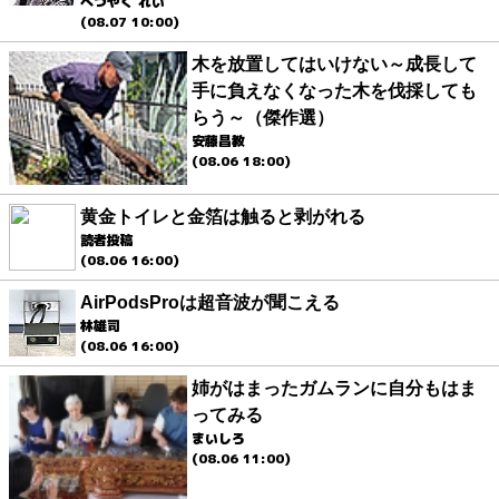
べつやく れい
(08.07 10:00)
木を放置してはいけない～成長して
手に負えなくなった木を伐採しても
らう～（傑作選）
安藤昌教
(08.06 18:00)
黄金トイレと金箔は触ると剥がれる
読者投稿
(08.06 16:00)
AirPodsProは超音波が聞こえる
林雄司
(08.06 16:00)
姉がはまったガムランに自分もはま
ってみる
まいしろ
(08.06 11:00)