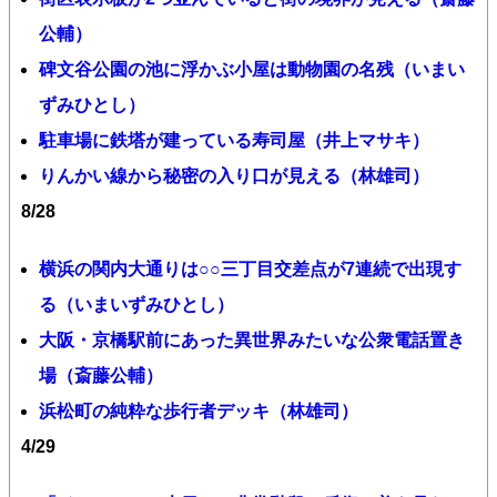
公輔）
碑文谷公園の池に浮かぶ小屋は動物園の名残（いまい
ずみひとし）
駐車場に鉄塔が建っている寿司屋（井上マサキ）
りんかい線から秘密の入り口が見える（林雄司）
8/28
横浜の関内大通りは○○三丁目交差点が7連続で出現す
る（いまいずみひとし）
大阪・京橋駅前にあった異世界みたいな公衆電話置き
場（斎藤公輔）
浜松町の純粋な歩行者デッキ（林雄司）
4/29