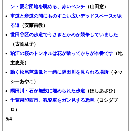
ン・愛宕団地を眺める、赤いベンチ
（山田窓）
車道と歩道の間にものすごい広いデッドスペースがあ
る道
（安藤昌教）
世田谷区の歩道でうさぎとかめが競争していました
（古賀及子）
狛江の桜のトンネルは花が散ってからが本番です
（地
主恵亮）
動く松尾芭蕉像と一緒に隅田川を見られる場所
（ネッ
シーあやこ）
隅田川・石が無数に埋められた歩道
（ほしあさひ）
千葉県印西市、観覧車をガン見する恐竜
（ヨシダプ
ロ）
5/4