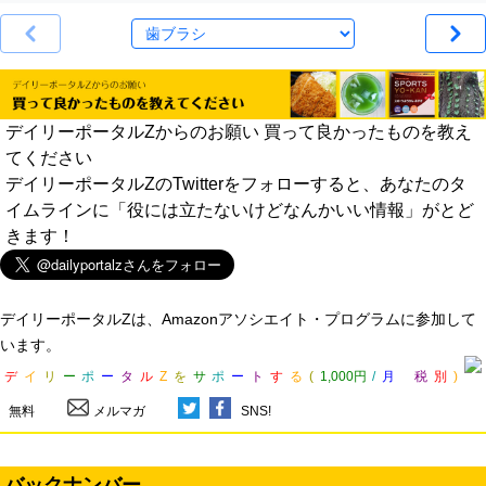
デイリーポータルZからのお願い 買って良かったものを教え
てください
デイリーポータルZのTwitterをフォローすると、あなたのタ
イムラインに「役には立たないけどなんかいい情報」がとど
きます！
デイリーポータルZは、Amazonアソシエイト・プログラムに参加して
います。
デ
イ
リ
ー
ポ
ー
タ
ル
Z
を
サ
ポ
ー
ト
す
る
(
1,000円
/
月
税
別
)
無料
メルマガ
SNS!
バックナンバー