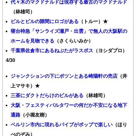
代々木のマクドナルドは現存する最古のマクドナルド
（林雄司）
ビルとビルの隙間にロゴがある
（トルー）★
寝台特急「サンライズ瀬戸・出雲」で無人の大阪駅の
ホームを見物できる
（さくらいみか）
千葉県佐倉市にあるねぶたがラスボス
（ヨシダプロ）
4/30
ジャンクションの下にポツンとある崎陽軒の売店
（井
上マサキ）★
三茶にダクトだらけのビルがある
（林雄司）
大阪・フェスティバルタワーの何だか不安になる地下
通路
（小堀友樹）
ベルリン市内に現れるパイプがポップで楽しい
（ほり
べのぞみ）