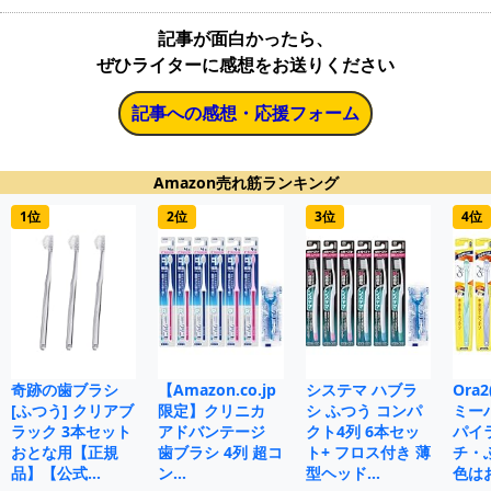
記事が面白かったら、
ぜひライターに感想をお送りください
記事への感想・応援フォーム
Amazon売れ筋ランキング
1位
2位
3位
4位
奇跡の歯ブラシ
【Amazon.co.jp
システマ ハブラ
Ora
[ふつう] クリアブ
限定】クリニカ
シ ふつう コンパ
ミー
ラック 3本セット
アドバンテージ
クト4列 6本セッ
パイ
おとな用【正規
歯ブラシ 4列 超コ
ト+ フロス付き 薄
チ・
品】【公式…
ン…
型ヘッド…
色は