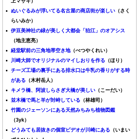
上マサキ）
ぬいぐるみが浮いてる名古屋の商店街が楽しい
（さく
らいみか）
伊豆美神社の緑が美しく大都会「狛江」のオアシス
（地主恵亮）
経堂駅前の三角地帯空き地
（べつやくれい）
川崎大師でオリジナルのマイしおりを作る
（ほり）
チーズ工場の裏手にある排水口は牛乳の香りがする時
がある
（木村岳人）
キメラ橋、阿波しらさぎ大橋が美しい
（こーだい）
並木橋で馬と羊が対峙している
（林雄司）
竹園のジェーソンにある天然みちみち植物図鑑
（3yk）
どうみても居抜きの個室ビデオが川崎にある
（いまい