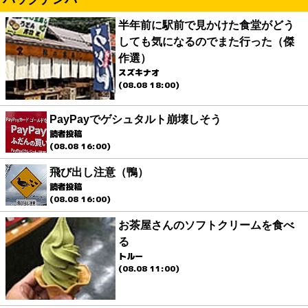
半年前に駅前で見かけた食堂がどう
しても気になるのでまた行った（傑
作選）
スズキナオ
(08.08 18:00)
PayPayでゲシュタルト崩壊しそう
読者投稿
(08.08 16:00)
飛び出し注意（鴨）
読者投稿
(08.08 16:00)
お茶屋さんのソフトクリームを食べ
る
トルー
(08.08 11:00)