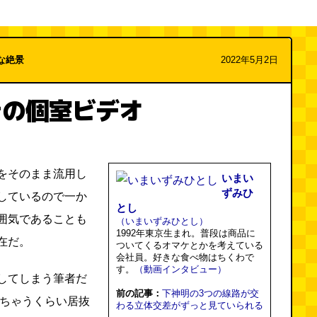
な絶景
2022年5月2日
きの個室ビデオ
をそのまま流用し
いまい
ずみひ
しているので一か
とし
囲気であることも
（いまいずみひとし）
1992年東京生まれ。普段は商品に
在だ。
ついてくるオマケとかを考えている
会社員。好きな食べ物はちくわで
す。
（動画インタビュー）
してしまう筆者だ
前の記事：
下神明の3つの線路が交
っちゃうくらい居抜
わる立体交差がずっと見ていられる