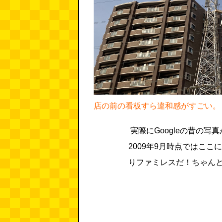
店の前の看板すら違和感がすごい。
実際にGoogleの昔の
2009年9月時点ではこ
りファミレスだ！ちゃん