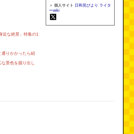
＞ 個人サイト
日和見びより
ライタ
ーwiki
身近な絶景」特集の1
と通りかかったら紹
乙な景色を掘り出し