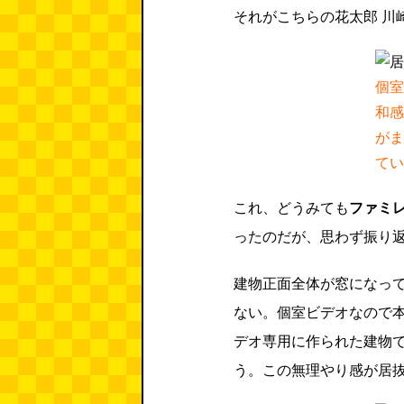
それがこちらの花太郎 川
個室
和感
がま
ている。
これ、どうみても
ファミ
ったのだが、思わず振り
建物正面全体が窓になっ
ない。個室ビデオなので
デオ専用に作られた建物
う。この無理やり感が居