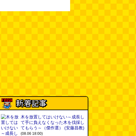
木を放置してはいけない～成長し
て手に負えなくなった木を伐採し
てもらう～（傑作選）
(安藤昌教)
(08.06 18:00)