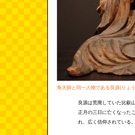
角大師と同一人物である良源(りょう
良源は荒廃していた比叡
正月の三日に亡くなったこ
れ、広く信仰されている