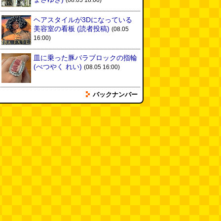
(08.05 18:00)
ヘアスタイルが3Dになっている
美容室の看板
(読者投稿)
(08.05
16:00)
皿に乗った豚バラブロックの指輪
(べつやく れい)
(08.05 16:00)
バックナンバー
フエラムネをさらに笛っぽくした
らホイッスルになりました
(爲房
新太朗)
(08.05 11:00)
缶チューハイの内側の世界
(パリ
ッコ)
(08.05 11:00)
台湾のおめでたすぎる折り紙の本
（2026.08.05 朝エッセイと更新
情報）
(唐沢むぎこ)
(08.05 10:00)
大きな唐揚げが乗ったチャーハン
～チャーハン部活動報告（傑作