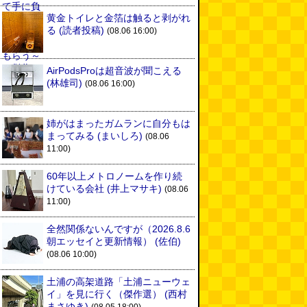
黄金トイレと金箔は触ると剥がれ
る
(読者投稿)
(08.06 16:00)
AirPodsProは超音波が聞こえる
(林雄司)
(08.06 16:00)
姉がはまったガムランに自分もは
まってみる
(まいしろ)
(08.06
11:00)
60年以上メトロノームを作り続
けている会社
(井上マサキ)
(08.06
11:00)
全然関係ないんですが（2026.8.6
朝エッセイと更新情報）
(佐伯)
(08.06 10:00)
土浦の高架道路「土浦ニューウェ
イ」を見に行く（傑作選）
(西村
まさゆき)