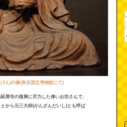
げん)の像(東京国立博物館にて)
山延暦寺の復興に尽力した偉いお坊さんで、
とから元三大師(がんざんだいし)とも呼ば
。