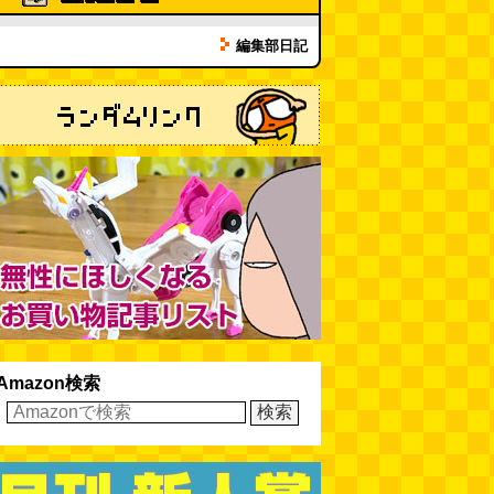
夏の良さ、庭の木を抜く、AIっぽ
編集部日記
さ・7/25～31 のデイリーポータ
ルZダイジェスト
(デイリーポー
タルZ)
(08.02 11:00)
おもしろいって言われたい 第1回
(林雄司)
(08.02 11:00)
冷房の壊れた焼肉屋（2026.8.2
朝エッセイと更新情報）
(トルー)
(08.02 10:00)
カシューナッツの果実、カシュー
アップルは甘渋かった（傑作選）
(玉置標本)
(08.01 18:00)
Amazon検索
非常口の可能性があるタイヤ
(ん
ちゅたぐい)
(08.01 16:00)
青森駅前にはビーチがある
(読者
投稿)
(08.01 16:00)