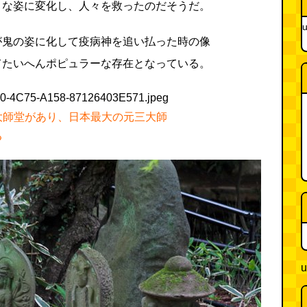
々な姿に変化し、人々を救ったのだそうだ。
u
が鬼の姿に化して疫病神を追い払った時の像
てたいへんポピュラーな存在となっている。
大師堂があり、日本最大の元三大師
る
u