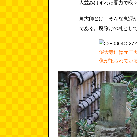
人並みはずれた霊力で様
角大師とは、そんな良源
である。魔除けの札とし
深大寺には元三
像が祀られてい