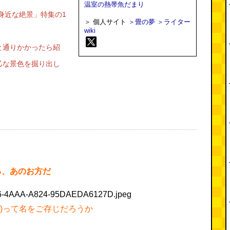
温室の熱帯魚だまり
身近な絶景」特集の1
＞ 個人サイト
＞畳の夢
＞ライター
wiki
と通りかかったら紹
乙な景色を掘り出し
る、あのお方だ
し)って名をご存じだろうか