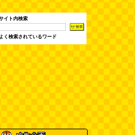
選）
(江ノ島茂道)
(08.04 18:00)
ちょこ煎がカインズPBで販売し
サイト内検索
てました
(読者投稿)
(08.04 16:00)
よく検索されているワード
世田谷区民会館行きのバスは1日
1本
(べつやく れい)
(08.04 16:00)
「モグラ駅」で有名な土合駅……
実は真の秘境駅はお隣の湯檜曽駅
だった
(ぼっちのazumiさん)
(08.04 11:00)
【大調査】現代人は普通に生活し
ていると一日に何曲聞くことにな
るのか？
(石井公二)
(08.04 11:00)
ベランダに咲いた小さな花
（2026.8.4 朝エッセイ/西村まさ
ゆき）
(西村まさゆき)
(08.04
10:00)