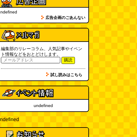
SDカードのケチャップ和え / う
っかりデイリー 2026年8月1日号
ndefined
(デイリーポータルZ)
(08.03 17:00)
広告企画のごあんない
現役、コスモスの自販機
(読者投
稿)
(08.03 16:00)
編集部のリレーコラム、人気記事やイベン
取り残された木
(ほり)
(08.03
ト情報などをおとどけします。
16:00)
購読
試し読みはこちら
「入力中…」の動きを対面の会話
で表現したい
(んちゅたぐい)
(08.03 11:00)
ミンティアで汗がおさえられるの
は本当か
(べつやく れい)
(08.03
undefined
11:00)
ndefined
eco小（2026.8.3 朝エッセイと更
新情報）
(ほり)
(08.03 10:00)