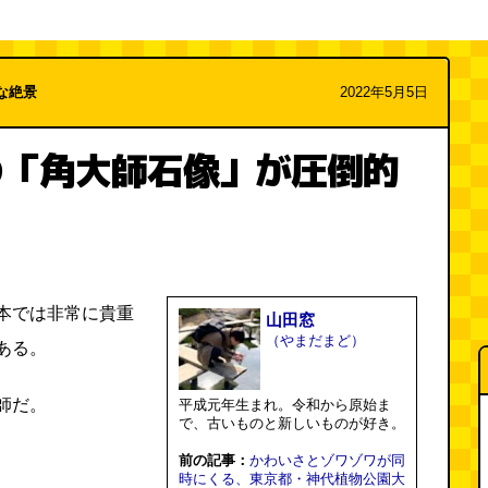
な絶景
2022年5月5日
の「角大師石像」が圧倒的
本では非常に貴重
山田窓
（やまだまど）
ある。
師だ。
平成元年生まれ。令和から原始ま
で、古いものと新しいものが好き。
前の記事：
かわいさとゾワゾワが同
時にくる、東京都・神代植物公園大