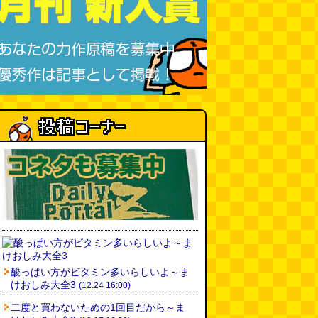
酸っぱい方がビタミン多いらしいよ～ま
けおしみ大全3
(12.24 16:00)
二度と買わないための1回目だから～ま