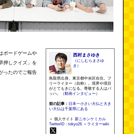
はボードゲームや
西村まさゆき
（にしむらまさゆ
早押しクイズ」を
き）
がったのでご報告
鳥取県出身。東京都中央区在住。フ
リーライター（自称）。境界や境目
がとてもきになる。尊敬する人はバ
ッハ。
（動画インタビュー）
前の記事：
日本一小さい大仏と大き
い大仏は千葉県にある
＞ 個人サイト
新ニホンケミカル
TwitterID：tokyo26
＞ライターwiki