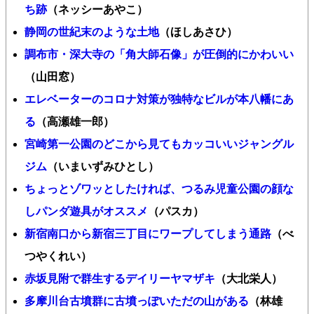
ち跡
（ネッシーあやこ）
静岡の世紀末のような土地
（ほしあさひ）
調布市・深大寺の「角大師石像」が圧倒的にかわいい
（山田窓）
エレベーターのコロナ対策が独特なビルが本八幡にあ
る
（高瀬雄一郎）
宮崎第一公園のどこから見てもカッコいいジャングル
ジム
（いまいずみひとし）
ちょっとゾワッとしたければ、つるみ児童公園の顔な
しパンダ遊具がオススメ
（パスカ）
新宿南口から新宿三丁目にワープしてしまう通路
（べ
つやくれい）
赤坂見附で群生するデイリーヤマザキ
（大北栄人）
多摩川台古墳群に古墳っぽいただの山がある
（林雄