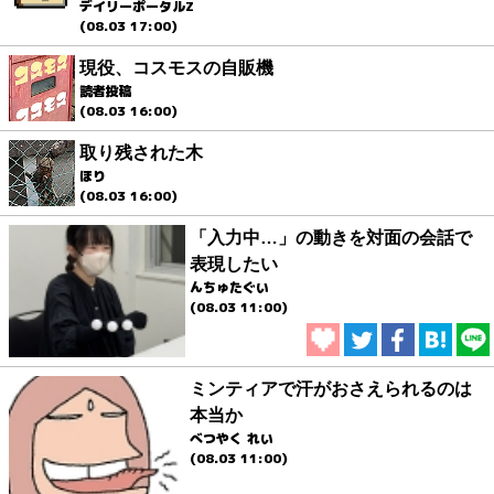
デイリーポータルZ
(08.03 17:00)
現役、コスモスの自販機
読者投稿
(08.03 16:00)
取り残された木
ほり
(08.03 16:00)
「入力中…」の動きを対面の会話で
表現したい
んちゅたぐい
(08.03 11:00)
ミンティアで汗がおさえられるのは
本当か
べつやく れい
(08.03 11:00)