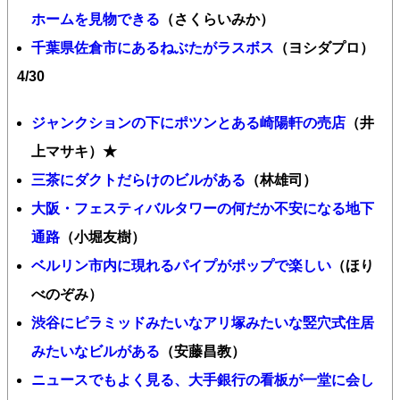
ホームを見物できる
（さくらいみか）
千葉県佐倉市にあるねぶたがラスボス
（ヨシダプロ）
4/30
ジャンクションの下にポツンとある崎陽軒の売店
（井
上マサキ）★
三茶にダクトだらけのビルがある
（林雄司）
大阪・フェスティバルタワーの何だか不安になる地下
通路
（小堀友樹）
ベルリン市内に現れるパイプがポップで楽しい
（ほり
べのぞみ）
渋谷にピラミッドみたいなアリ塚みたいな竪穴式住居
みたいなビルがある
（安藤昌教）
ニュースでもよく見る、大手銀行の看板が一堂に会し