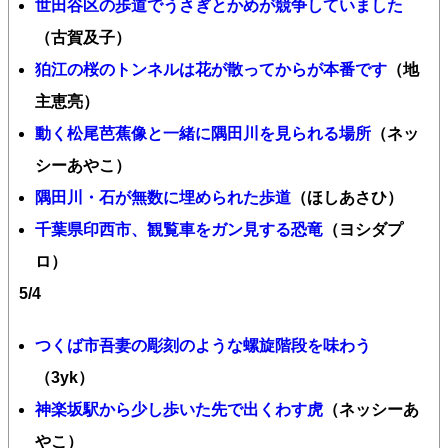
世田谷区の歩道でうさぎとかめが競争していました
（古賀及子）
狛江の桜のトンネルは花が散ってからが本番です
（地
主恵亮）
動く松尾芭蕉像と一緒に隅田川を見られる場所
（ネッ
シーあやこ）
隅田川・石が無数に埋められた歩道
（ほしあさひ）
千葉県印西市、観覧車をガン見する恐竜
（ヨシダプ
ロ）
5/4
つくば市吾妻の彫刻のような螺旋階段を味わう
（3yk）
神楽坂駅から少し歩いた先で出くわす虎
（ネッシーあ
やこ）