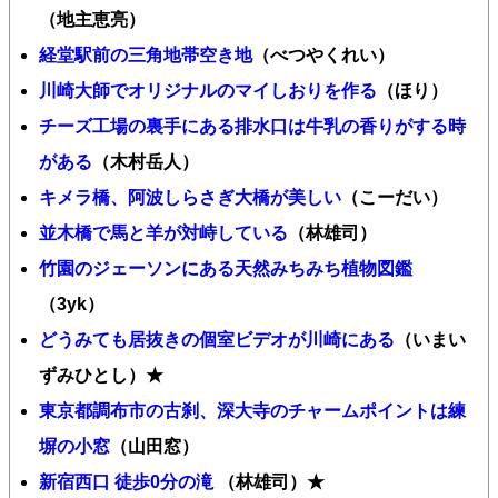
（地主恵亮）
経堂駅前の三角地帯空き地
（べつやくれい）
川崎大師でオリジナルのマイしおりを作る
（ほり）
チーズ工場の裏手にある排水口は牛乳の香りがする時
がある
（木村岳人）
キメラ橋、阿波しらさぎ大橋が美しい
（こーだい）
並木橋で馬と羊が対峙している
（林雄司）
竹園のジェーソンにある天然みちみち植物図鑑
（3yk）
どうみても居抜きの個室ビデオが川崎にある
（いまい
ずみひとし）★
東京都調布市の古刹、深大寺のチャームポイントは練
塀の小窓
（山田窓）
新宿西口 徒歩0分の滝
（林雄司）★