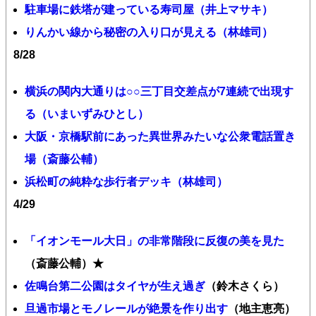
駐車場に鉄塔が建っている寿司屋（井上マサキ）
りんかい線から秘密の入り口が見える（林雄司）
8/28
横浜の関内大通りは○○三丁目交差点が7連続で出現す
る（いまいずみひとし）
大阪・京橋駅前にあった異世界みたいな公衆電話置き
場（斎藤公輔）
浜松町の純粋な歩行者デッキ（林雄司）
4/29
「イオンモール大日」の非常階段に反復の美を見た
（斎藤公輔）★
佐鳴台第二公園はタイヤが生え過ぎ
（鈴木さくら）
旦過市場とモノレールが絶景を作り出す
（地主恵亮）