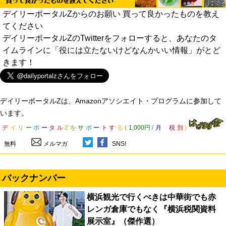
デイリーポータルZからのお願い 買って良かったものを教え
てください
デイリーポータルZのTwitterをフォローすると、あなたのタ
イムラインに「役には立たないけどなんかいい情報」がとど
きます！
デイリーポータルZは、Amazonアソシエイト・プログラムに参加して
います。
デ
イ
リ
ー
ポ
ー
タ
ル
Z
を
サ
ポ
ー
ト
す
る
(
1,000円
/
月
税
別
)
無料
メルマガ
SNS!
バックナンバー
横浜観光で行くべきは中華街でも赤
レンガ倉庫でもなく『横浜税関資料
展示室』（傑作選）