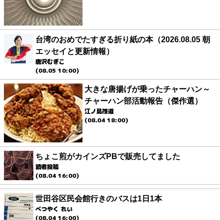
台湾のおめでたすぎる折り紙の本（2026.08.05 朝
エッセイと更新情報）
唐沢むぎこ
(08.05 10:00)
大きな唐揚げが乗ったチャーハン～
チャーハン部活動報告（傑作選）
江ノ島茂道
(08.04 18:00)
ちょこ煎がカインズPBで販売してました
読者投稿
(08.04 16:00)
世田谷区民会館行きのバスは1日1本
べつやく れい
(08.04 16:00)