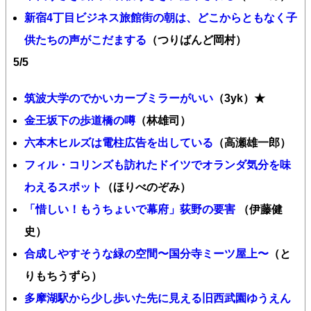
新宿4丁目ビジネス旅館街の朝は、どこからともなく子
供たちの声がこだまする
（つりばんど岡村）
5/5
筑波大学のでかいカーブミラーがいい
（3yk）★
金王坂下の歩道橋の噂
（林雄司）
六本木ヒルズは電柱広告を出している
（高瀬雄一郎）
フィル・コリンズも訪れたドイツでオランダ気分を味
わえるスポット
（ほりべのぞみ）
「惜しい！もうちょいで幕府」荻野の要害
（伊藤健
史）
合成しやすそうな緑の空間〜国分寺ミーツ屋上〜
（と
りもちうずら）
多摩湖駅から少し歩いた先に見える旧西武園ゆうえん