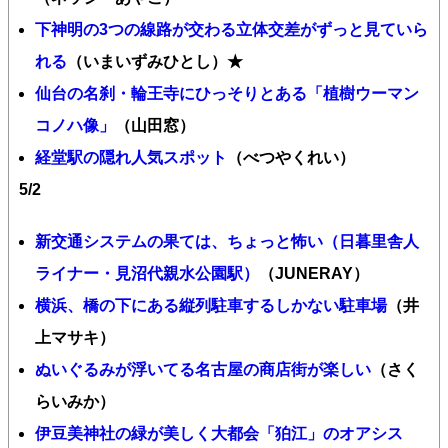
下神明の3つの線路が交わる立体交差がずっと見ていら
れる
（いまいずみひとし）★
仙台の名刹・輪王寺にひっそりとある「植樹ウーマン
コノハ像」
（山田窓）
経堂駅の隠れ人気スポット
（べつやくれい）
5/2
新交通システムの果ては、ちょっと怖い（日暮里舎人
ライナー・見沼代親水公園駅）
（JUNERAY）
横浜、橋の下にある縦列駐車するしかない駐車場
（井
上マサキ）
ぬいぐるみが浮いてる名古屋の商店街が楽しい
（さく
らいみか）
伊豆美神社の緑が美しく大都会「狛江」のオアシス