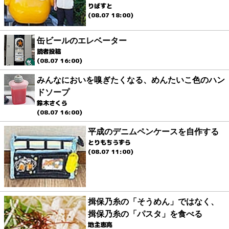
りばすと
(08.07 18:00)
缶ビールのエレベーター
読者投稿
(08.07 16:00)
みんなにおいを嗅ぎたくなる、めんたいこ色のハン
ドソープ
鈴木さくら
(08.07 16:00)
平成のデニムペンケースを自作する
とりもちうずら
(08.07 11:00)
揖保乃糸の「そうめん」ではなく、
揖保乃糸の「パスタ」を食べる
地主恵亮