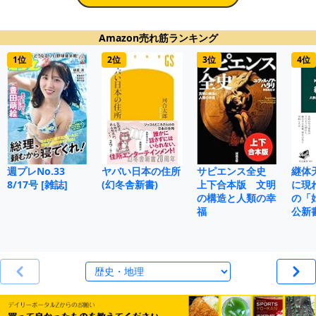
Amazon売れ筋ランキング
1位
2位
3位
4位
週プレNo.33
ヤバい日本の住所
サピエンス全史
継体
8/17号 [雑誌]
(幻冬舎新書)
上下合本版 文明
に現
の構造と人類の幸
の「
福
公新