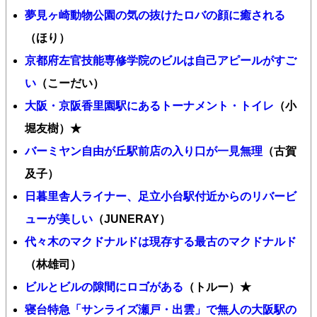
夢見ヶ崎動物公園の気の抜けたロバの顔に癒される
（ほり）
京都府左官技能専修学院のビルは自己アピールがすご
い
（こーだい）
大阪・京阪香里園駅にあるトーナメント・トイレ
（小
堀友樹）★
バーミヤン自由が丘駅前店の入り口が一見無理
（古賀
及子）
日暮里舎人ライナー、足立小台駅付近からのリバービ
ューが美しい
（JUNERAY）
代々木のマクドナルドは現存する最古のマクドナルド
（林雄司）
ビルとビルの隙間にロゴがある
（トルー）★
寝台特急「サンライズ瀬戸・出雲」で無人の大阪駅の