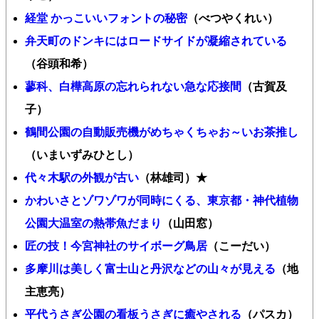
経堂 かっこいいフォントの秘密
（べつやくれい）
弁天町のドンキにはロードサイドが凝縮されている
（谷頭和希）
蓼科、白樺高原の忘れられない急な応接間
（古賀及
子）
鶴間公園の自動販売機がめちゃくちゃお～いお茶推し
（いまいずみひとし）
代々木駅の外観が古い
（林雄司）★
かわいさとゾワゾワが同時にくる、東京都・神代植物
公園大温室の熱帯魚だまり
（山田窓）
匠の技！今宮神社のサイボーグ鳥居
（こーだい）
多摩川は美しく富士山と丹沢などの山々が見える
（地
主恵亮）
平代うさぎ公園の看板うさぎに癒やされる
（パスカ）