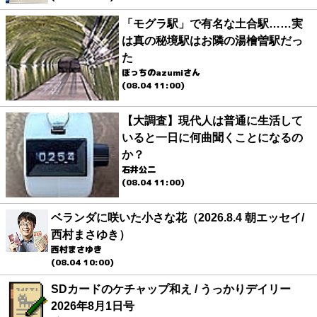
「モグラ駅」で有名な土合駅……実
は真の秘境駅はお隣の湯檜曽駅だっ
た
ぼっちのazumiさん
(08.04 11:00)
【大調査】現代人は普通に生活して
いると一日に何曲聞くことになるの
か？
石井公二
(08.04 11:00)
ベランダに咲いた小さな花（2026.8.4 朝エッセイ/
西村まさゆき）
西村まさゆき
(08.04 10:00)
SDカードのケチャップ和え / うっかりデイリー
2026年8月1日号