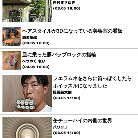
西村まさゆき
(08.05 18:00)
ヘアスタイルが3Dになっている美容室の看板
読者投稿
(08.05 16:00)
皿に乗った豚バラブロックの指輪
べつやく れい
(08.05 16:00)
フエラムネをさらに笛っぽくしたら
ホイッスルになりました
爲房新太朗
(08.05 11:00)
缶チューハイの内側の世界
パリッコ
(08.05 11:00)