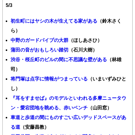
5/3
初生町にはヤシの木が生えてる家がある
（鈴木さく
ら）
中野のガードパイプの大群
（ほしあさひ）
蒲田の音がおもしろい踏切
（石川大樹）
渋谷・桜丘町のビルの間に不思議な壁がある
（林雄
司）
将門塚は点字に情報がつまっている
（いまいずみひと
し）
『耳をすませば』のモデルといわれる多摩ニュータウ
ン・愛宕団地を眺める、赤いベンチ
（山田窓）
車道と歩道の間にものすごい広いデッドスペースがあ
る道
（安藤昌教）