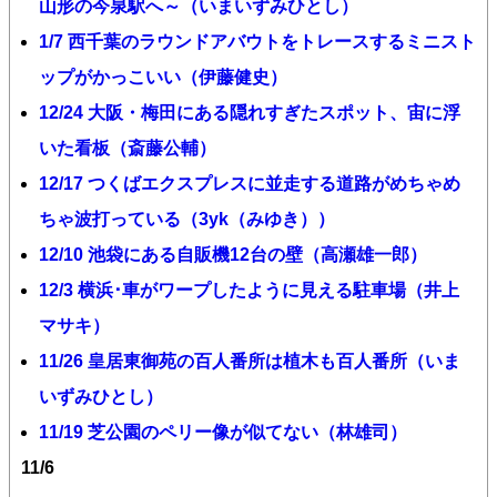
山形の今泉駅へ～（いまいずみひとし）
1/7 西千葉のラウンドアバウトをトレースするミニスト
ップがかっこいい（伊藤健史）
12/24 大阪・梅田にある隠れすぎたスポット、宙に浮
いた看板（斎藤公輔）
12/17 つくばエクスプレスに並走する道路がめちゃめ
ちゃ波打っている（3yk（みゆき））
12/10 池袋にある自販機12台の壁（高瀬雄一郎）
12/3 横浜･車がワープしたように見える駐車場（井上
マサキ）
11/26 皇居東御苑の百人番所は植木も百人番所（いま
いずみひとし）
11/19 芝公園のペリー像が似てない（林雄司）
11/6