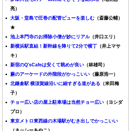
亮）
大阪・堂島で圧巻の配管ビューを楽しむ
（斎藤公輔）
★
池上本門寺のお掃除小僧が妙にリアル
（井口エリ）
新横浜駅直結！新幹線を降りて2分で横丁
（井上マサ
キ）
新宿のQ'sCafeは安くて眺めが良い
（林雄司）
蕨のアーケードの外階段がかっこいい
（藤原浩一）
北鎌倉駅 横須賀線沿いに細すぎる道がある
（米田梅
子）
チョー広い店の屋上駐車場は当然チョー広い
（ヨシダ
プロ）
東京メトロ東西線の木場駅がむき出しでかっこいい
（ネッシーあやこ）