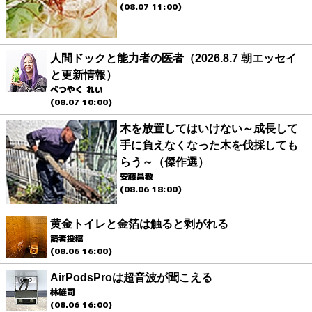
(08.07 11:00)
人間ドックと能力者の医者（2026.8.7 朝エッセイ
と更新情報）
べつやく れい
(08.07 10:00)
木を放置してはいけない～成長して
手に負えなくなった木を伐採しても
らう～（傑作選）
安藤昌教
(08.06 18:00)
黄金トイレと金箔は触ると剥がれる
読者投稿
(08.06 16:00)
AirPodsProは超音波が聞こえる
林雄司
(08.06 16:00)