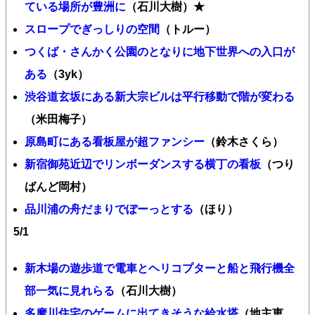
ている場所が豊洲に
（石川大樹）★
スロープでぎっしりの空間
（トルー）
つくば・さんかく公園のとなりに地下世界への入口が
ある
（3yk）
渋谷道玄坂にある新大宗ビルは平行移動で階が変わる
（米田梅子）
原島町にある看板屋が超ファンシー
（鈴木さくら）
新宿御苑近辺でリンボーダンスする横丁の看板
（つり
ばんど岡村）
品川浦の舟だまりでぼーっとする
（ほり）
5/1
新木場の遊歩道で電車とヘリコプターと船と飛行機全
部一気に見れらる
（石川大樹）
多摩川住宅のゲームに出てきそうな給水塔
（地主恵