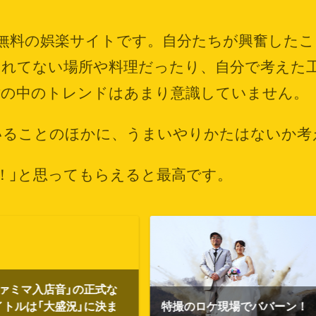
無料の娯楽サイトです。
自分たちが興奮したこ
られてない場所や料理だったり、
自分で考えた
世の中のトレンドはあまり意識していません。
いることのほかに、
うまいやりかたはないか考
！」と思ってもらえると最高です。
の正式な
」に決ま
特撮のロケ現場でババーン！
40歳だけ