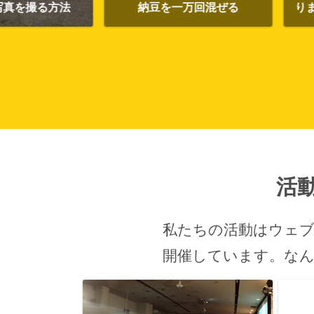
納豆を一万回混ぜる
りました
活
私たちの活動はウェ
開催しています。
な