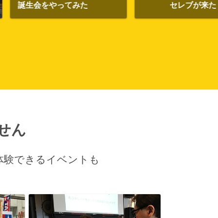
ってみた
セレブが来た
黒
せん
体験できるイベントも