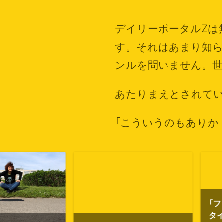
デイリーポータルZは
す。
それはあまり知
ンルを問いません。
あたりまえとされて
「こういうのもありか
「ファミマ入店音」
タイトルは「大盛況