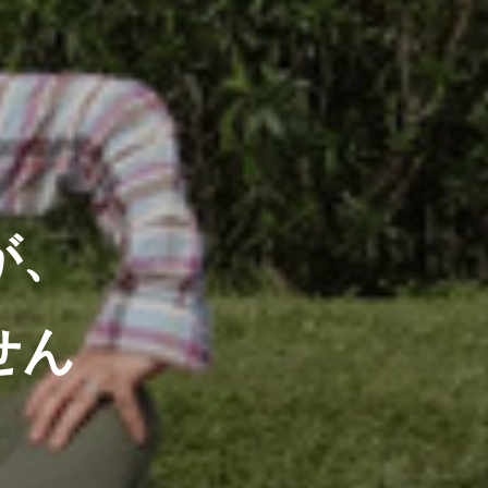
が、
せん