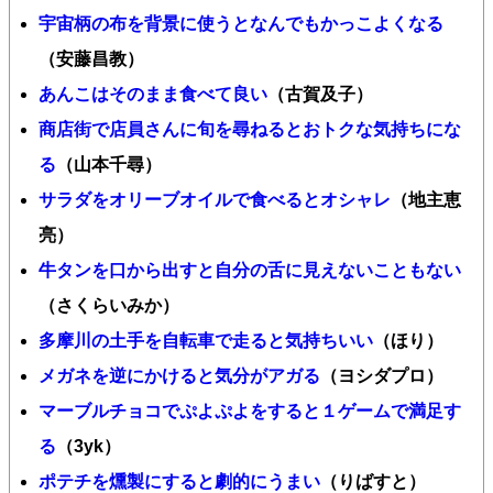
宇宙柄の布を背景に使うとなんでもかっこよくなる
（安藤昌教）
あんこはそのまま食べて良い
（古賀及子）
商店街で店員さんに旬を尋ねるとおトクな気持ちにな
る
（山本千尋）
サラダをオリーブオイルで食べるとオシャレ
（地主恵
亮）
牛タンを口から出すと自分の舌に見えないこともない
（さくらいみか）
多摩川の土手を自転車で走ると気持ちいい
（ほり）
メガネを逆にかけると気分がアガる
（ヨシダプロ）
マーブルチョコでぷよぷよをすると１ゲームで満足す
る
（3yk）
ポテチを燻製にすると劇的にうまい
（りばすと）