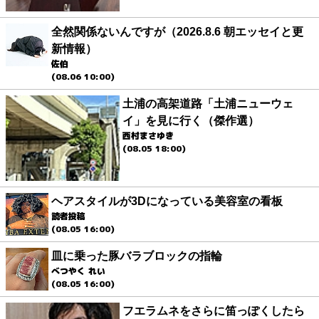
全然関係ないんですが（2026.8.6 朝エッセイと更
新情報）
佐伯
(08.06 10:00)
土浦の高架道路「土浦ニューウェ
イ」を見に行く（傑作選）
西村まさゆき
(08.05 18:00)
ヘアスタイルが3Dになっている美容室の看板
読者投稿
(08.05 16:00)
皿に乗った豚バラブロックの指輪
べつやく れい
(08.05 16:00)
フエラムネをさらに笛っぽくしたら