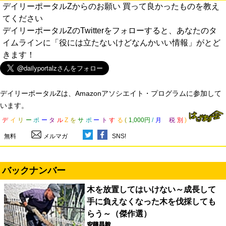
デイリーポータルZからのお願い 買って良かったものを教え
てください
デイリーポータルZのTwitterをフォローすると、あなたのタ
イムラインに「役には立たないけどなんかいい情報」がとど
きます！
デイリーポータルZは、Amazonアソシエイト・プログラムに参加して
います。
デ
イ
リ
ー
ポ
ー
タ
ル
Z
を
サ
ポ
ー
ト
す
る
(
1,000円
/
月
税
別
)
無料
メルマガ
SNS!
バックナンバー
木を放置してはいけない～成長して
手に負えなくなった木を伐採しても
らう～（傑作選）
安藤昌教