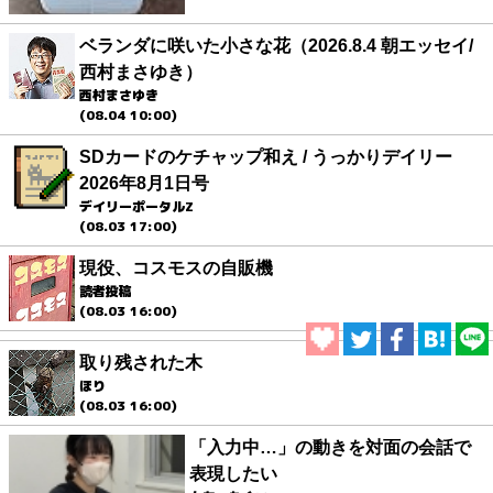
ベランダに咲いた小さな花（2026.8.4 朝エッセイ/
西村まさゆき）
西村まさゆき
(08.04 10:00)
SDカードのケチャップ和え / うっかりデイリー
2026年8月1日号
デイリーポータルZ
(08.03 17:00)
現役、コスモスの自販機
読者投稿
(08.03 16:00)
取り残された木
ほり
(08.03 16:00)
「入力中…」の動きを対面の会話で
表現したい