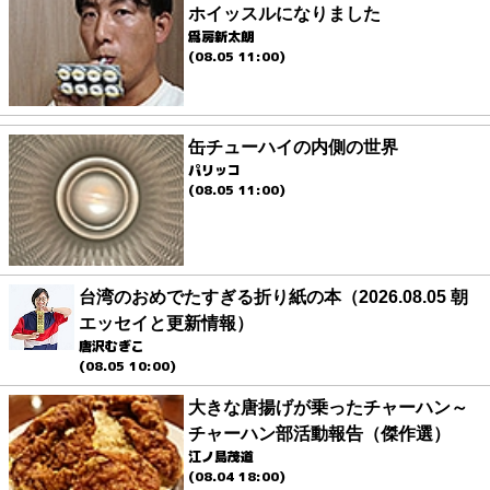
ホイッスルになりました
爲房新太朗
(08.05 11:00)
缶チューハイの内側の世界
パリッコ
(08.05 11:00)
台湾のおめでたすぎる折り紙の本（2026.08.05 朝
エッセイと更新情報）
唐沢むぎこ
(08.05 10:00)
大きな唐揚げが乗ったチャーハン～
チャーハン部活動報告（傑作選）
江ノ島茂道
(08.04 18:00)