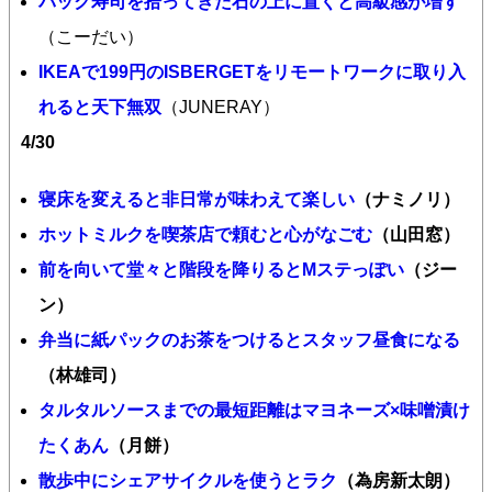
パック寿司を拾ってきた石の上に置くと高級感が増す
（こーだい）
IKEAで199円のISBERGETをリモートワークに取り入
れると天下無双
（JUNERAY）
4/30
寝床を変えると非日常が味わえて楽しい
（ナミノリ）
ホットミルクを喫茶店で頼むと心がなごむ
（山田窓）
前を向いて堂々と階段を降りるとMステっぽい
（ジー
ン）
弁当に紙パックのお茶をつけるとスタッフ昼食になる
（林雄司）
タルタルソースまでの最短距離はマヨネーズ×味噌漬け
たくあん
（月餅）
散歩中にシェアサイクルを使うとラク
（為房新太朗）