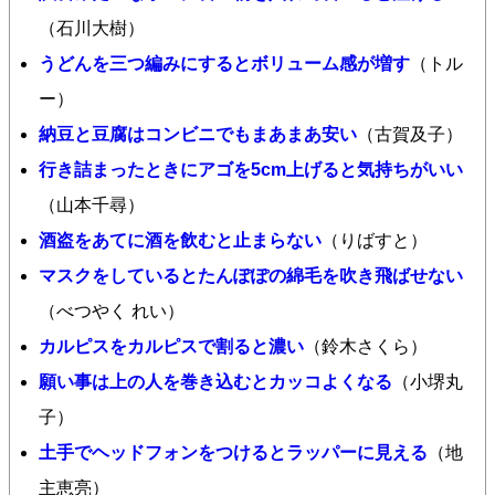
（石川大樹）
うどんを三つ編みにするとボリューム感が増す
（トル
ー）
納豆と豆腐はコンビニでもまあまあ安い
（古賀及子）
行き詰まったときにアゴを5cm上げると気持ちがいい
（山本千尋）
酒盗をあてに酒を飲むと止まらない
（りばすと）
マスクをしているとたんぽぽの綿毛を吹き飛ばせない
（べつやく れい）
カルピスをカルピスで割ると濃い
（鈴木さくら）
願い事は上の人を巻き込むとカッコよくなる
（小堺丸
子）
土手でヘッドフォンをつけるとラッパーに見える
（地
主恵亮）