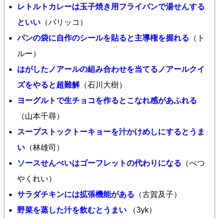
レトルトカレーは玉子焼き用フライパンで湯せんする
といい
（パリッコ）
パンの袋に自作のシールを貼ると主導権を握れる
（ト
ルー）
はがしたノアールの組み合わせを当てるノアールクイ
ズをやると超難解
（石川大樹）
ヨーグルトで生チョコを作るとこなれ感があふれる
（山本千尋）
スープストックトーキョーを汁かけめしにするとうま
い
（林雄司）
ソースせんべいはゴーフレットの代わりになる
（べつ
やくれい）
サラダチキンには拡張機能がある
（古賀及子）
野菜を蒸した汁を飲むとうまい
（3yk）