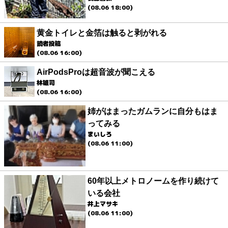
(08.06 18:00)
黄金トイレと金箔は触ると剥がれる
読者投稿
(08.06 16:00)
AirPodsProは超音波が聞こえる
林雄司
(08.06 16:00)
姉がはまったガムランに自分もはま
ってみる
まいしろ
(08.06 11:00)
60年以上メトロノームを作り続けて
いる会社
井上マサキ
(08.06 11:00)