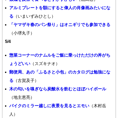
アルミプレートを額にすると偉人の肖像画みたいにな
る
（いまいずみひとし）
「ヤマザキ春のパン祭り」はオニギリでも参加できる
（小堺丸子）
5/4
惣菜コーナーのナムルをご飯に乗っけただけの丼がち
ょうどいい
（スズキナオ）
郵便局、あの「ふるさと小包」のカタログは勉強にな
る
（古賀及子）
木の匂いを嗅ぎなら炭酸水を飲むとほぼハイボール
（地主恵亮）
バイクのミラー越しに夜景を見るとエモい
（木村岳
人）