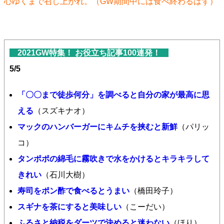
心ゆくまで召し上がれ。（GW期間中には食べ終わるはず）
2021GW特集！ お役立ち記事100連発！
5/5
「〇〇まで徒歩何分」を調べると自分の家が最高に思
える
（スズキナオ）
マックのハンバーガーにキムチを挟むと新鮮
（パリッ
コ）
タンポポの綿毛に霧吹きで水をかけるとキラキラして
きれい
（石川大樹）
寿司をポン酢で食べるとうまい
（橋田玲子）
スギナを茶にすると美味しい
（こーだい）
ふるさと納税をダーツで決めると迷わない
（ほり）