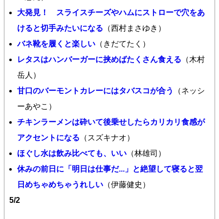
大発見！ スライスチーズやハムにストローで穴をあ
けると切手みたいになる
（西村まさゆき）
バネ靴を履くと楽しい
（きだてたく）
レタスはハンバーガーに挟めばたくさん食える
（木村
岳人）
甘口のバーモントカレーにはタバスコが合う
（ネッシ
ーあやこ）
チキンラーメンは砕いて後乗せしたらカリカリ食感が
アクセントになる
（スズキナオ）
ほぐし水は飲み比べても、いい
（林雄司）
休みの前日に「明日は仕事だ...」と絶望して寝ると翌
日めちゃめちゃうれしい
（伊藤健史）
5/2