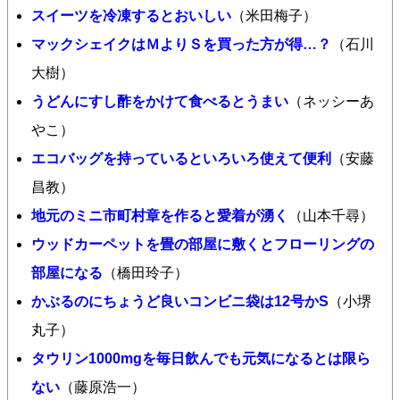
スイーツを冷凍するとおいしい
（米田梅子）
マックシェイクはＭよりＳを買った方が得…？
（石川
大樹）
うどんにすし酢をかけて食べるとうまい
（ネッシーあ
やこ）
エコバッグを持っているといろいろ使えて便利
（安藤
昌教）
地元のミニ市町村章を作ると愛着が湧く
（山本千尋）
ウッドカーペットを畳の部屋に敷くとフローリングの
部屋になる
（橋田玲子）
かぶるのにちょうど良いコンビニ袋は12号かS
（小堺
丸子）
タウリン1000mgを毎日飲んでも元気になるとは限ら
ない
（藤原浩一）