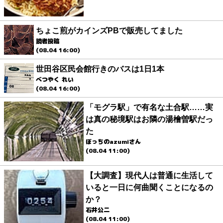
ちょこ煎がカインズPBで販売してました
読者投稿
(08.04 16:00)
世田谷区民会館行きのバスは1日1本
べつやく れい
(08.04 16:00)
「モグラ駅」で有名な土合駅……実
は真の秘境駅はお隣の湯檜曽駅だっ
た
ぼっちのazumiさん
(08.04 11:00)
【大調査】現代人は普通に生活して
いると一日に何曲聞くことになるの
か？
石井公二
(08.04 11:00)