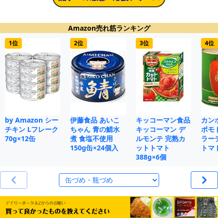
Amazon売れ筋ランキング
1位
2位
3位
4位
by Amazon シー
伊藤食品 あいこ
キッコーマン食品
カン
チキン Lフレーク
ちゃん 青の鯖水
キッコーマン デ
ポモ
70g×12缶
煮 食塩不使用
ルモンテ 完熟カ
ラー
150g缶×24個入
ットトマト
トマト
388g×6個