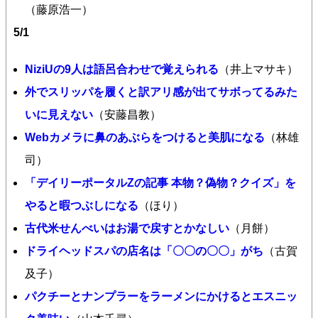
（藤原浩一）
5/1
NiziUの9人は語呂合わせで覚えられる
（井上マサキ）
外でスリッパを履くと訳アリ感が出てサボってるみた
いに見えない
（安藤昌教）
Webカメラに鼻のあぶらをつけると美肌になる
（林雄
司）
「デイリーポータルZの記事 本物？偽物？クイズ」を
やると暇つぶしになる
（ほり）
古代米せんべいはお湯で戻すとかなしい
（月餅）
ドライヘッドスパの店名は「〇〇の〇〇」がち
（古賀
及子）
パクチーとナンプラーをラーメンにかけるとエスニッ