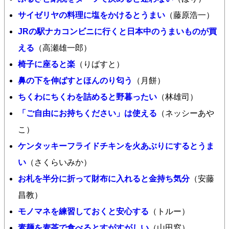
サイゼリヤの料理に塩をかけるとうまい
（藤原浩一）
JRの駅ナカコンビニに行くと日本中のうまいものが買
える
（高瀬雄一郎）
椅子に座ると楽
（りばすと）
鼻の下を伸ばすとほんのり匂う
（月餅）
ちくわにちくわを詰めると野暮ったい
（林雄司）
「ご自由にお持ちください」は使える
（ネッシーあや
こ）
ケンタッキーフライドチキンを火あぶりにするとうま
い
（さくらいみか）
お札を半分に折って財布に入れると金持ち気分
（安藤
昌教）
モノマネを練習しておくと安心する
（トルー）
素麺を麦茶で食べるとすがすがしい
（山田窓）