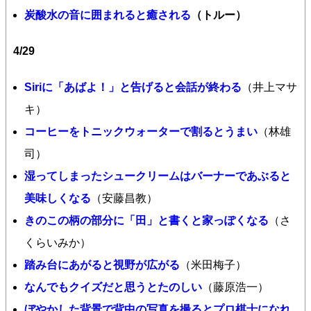
炭酸水の音に囲まれると癒される
（トルー）
4/29
Siriに「あばよ！」と告げると会話が終わる
（井上マサ
キ）
コーヒーをトニックウォーターで割るとうまい
（林雄
司）
湿ってしまったシュークリームはバーナーであぶると
美味しくなる
（安藤昌教）
きのこの柄の部分に「田」と書くと家っぽくなる
（さ
くらいみか）
踏み台にあがると視野が広がる
（米田梅子）
なんでもクイズだと思うとたのしい
（藤原浩一）
ぼやかした背景で背中の写真を撮るとプロ棋士になれ