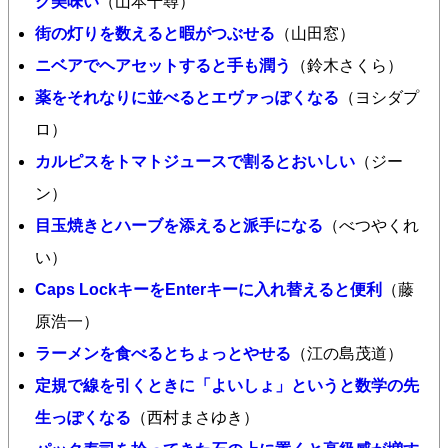
ク美味い
（山本千尋）
街の灯りを数えると暇がつぶせる
（山田窓）
ニベアでヘアセットすると手も潤う
（鈴木さくら）
薬をそれなりに並べるとエヴァっぽくなる
（ヨシダプ
ロ）
カルピスをトマトジュースで割るとおいしい
（ジー
ン）
目玉焼きとハーブを添えると派手になる
（べつやくれ
い）
Caps LockキーをEnterキーに入れ替えると便利
（藤
原浩一）
ラーメンを食べるとちょっとやせる
（江の島茂道）
定規で線を引くときに「よいしょ」というと数学の先
生っぽくなる
（西村まさゆき）