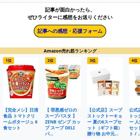
記事が面白かったら、
ぜひライターに感想をお送りください
記事への感想・応援フォーム
Amazon売れ筋ランキング
1位
2位
3位
4位
【完全メシ】日清
【 罪悪感ゼロの
【公式店】スープ
公式
食品 トマトクリ
スープパスタ 】
ストックトーキョ
トッ
ームポタージュ 6
ZENB ゼンブ カッ
ー 夏の6スープセ
ー 人
食セット
プ スープ DELI
ット（ギフト箱）
セット
パ…
贈り物 お中元…
ト / 