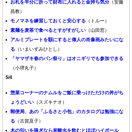
お札を半分に折って財布に入れると金持ち気分
（安藤
昌教）
モノマネを練習しておくと安心する
（トルー）
素麺を麦茶で食べるとすがすがしい
（山田窓）
アルミプレートを額にすると偉人の肖像画みたいにな
る
（いまいずみひとし）
「ヤマザキ春のパン祭り」はオニギリでも参加できる
（小堺丸子）
5/4
惣菜コーナーのナムルをご飯に乗っけただけの丼がち
ょうどいい
（スズキナオ）
郵便局、あの「ふるさと小包」のカタログは勉強にな
る
（古賀及子）
木の匂いを嗅ぎなら炭酸水を飲むとほぼハイボール