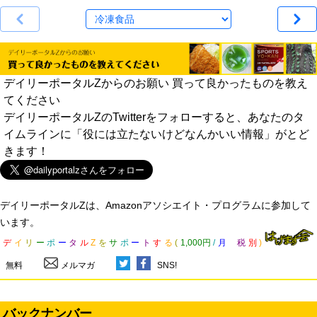
デイリーポータルZからのお願い 買って良かったものを教え
てください
デイリーポータルZのTwitterをフォローすると、あなたのタ
イムラインに「役には立たないけどなんかいい情報」がとど
きます！
デイリーポータルZは、Amazonアソシエイト・プログラムに参加して
います。
デ
イ
リ
ー
ポ
ー
タ
ル
Z
を
サ
ポ
ー
ト
す
る
(
1,000円
/
月
税
別
)
無料
メルマガ
SNS!
バックナンバー