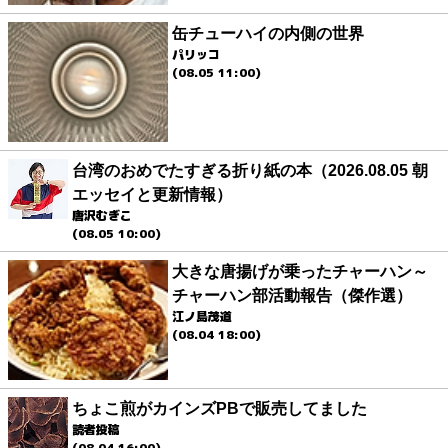
缶チューハイの内側の世界
パリッコ
(08.05 11:00)
台湾のおめでたすぎる折り紙の本（2026.08.05 朝
エッセイと更新情報）
唐沢むぎこ
(08.05 10:00)
大きな唐揚げが乗ったチャーハン～
チャーハン部活動報告（傑作選）
江ノ島茂道
(08.04 18:00)
ちょこ煎がカインズPBで販売してました
読者投稿
(08.04 16:00)