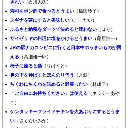
きれい
（石川大樹）
寿司をポン酢で食べるとうまい
（橋田玲子）
スギナを茶にすると美味しい
（こーだい）
ふるさと納税をダーツで決めると迷わない
（ほり）
サイゼリヤの料理に塩をかけるとうまい
（藤原浩一）
JRの駅ナカコンビニに行くと日本中のうまいものが買
える
（高瀬雄一郎）
椅子に座ると楽
（りばすと）
鼻の下を伸ばすとほんのり匂う
（月餅）
ちくわにちくわを詰めると野暮ったい
（林雄司）
「ご自由にお持ちください」は使える
（ネッシーあや
こ）
ケンタッキーフライドチキンを火あぶりにするとうま
い
（さくらいみか）