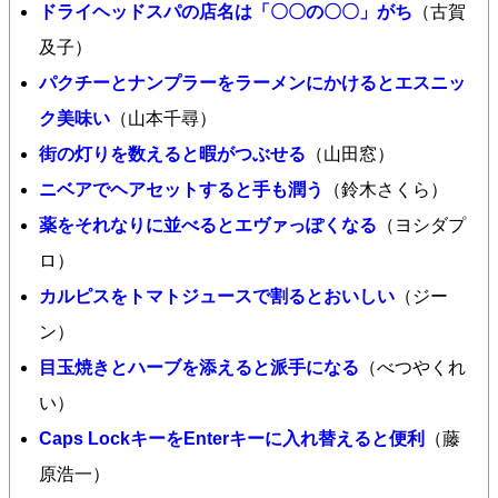
ドライヘッドスパの店名は「〇〇の〇〇」がち
（古賀
及子）
パクチーとナンプラーをラーメンにかけるとエスニッ
ク美味い
（山本千尋）
街の灯りを数えると暇がつぶせる
（山田窓）
ニベアでヘアセットすると手も潤う
（鈴木さくら）
薬をそれなりに並べるとエヴァっぽくなる
（ヨシダプ
ロ）
カルピスをトマトジュースで割るとおいしい
（ジー
ン）
目玉焼きとハーブを添えると派手になる
（べつやくれ
い）
Caps LockキーをEnterキーに入れ替えると便利
（藤
原浩一）