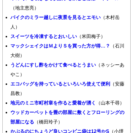
（地主恵亮）
バイクのミラー越しに夜景を見るとエモい
（木村岳
人）
スイーツを冷凍するとおいしい
（米田梅子）
マックシェイクはＭよりＳを買った方が得…？
（石川
大樹）
うどんにすし酢をかけて食べるとうまい
（ネッシーあ
やこ）
エコバッグを持っているといろいろ使えて便利
（安藤
昌教）
地元のミニ市町村章を作ると愛着が湧く
（山本千尋）
ウッドカーペットを畳の部屋に敷くとフローリングの
部屋になる
（橋田玲子）
かぶるのにちょうど良いコンビニ袋は12号かS
（小堺