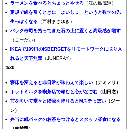
ラーメンを食べるとちょっとやせる
（江の島茂道）
定規で線を引くときに「よいしょ」というと数学の先
生っぽくなる
（西村まさゆき）
パック寿司を拾ってきた石の上に置くと高級感が増す
（こーだい）
IKEAで199円のISBERGETをリモートワークに取り入
れると天下無双
（JUNERAY）
4/30
寝床を変えると非日常が味わえて楽しい
（ナミノリ）
ホットミルクを喫茶店で頼むと心がなごむ
（山田窓）
前を向いて堂々と階段を降りるとMステっぽい
（ジー
ン）
弁当に紙パックのお茶をつけるとスタッフ昼食になる
（林雄司）