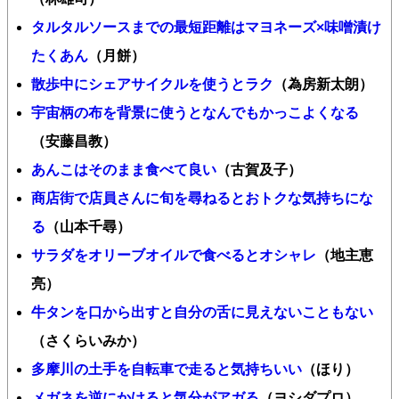
タルタルソースまでの最短距離はマヨネーズ×味噌漬け
たくあん
（月餅）
散歩中にシェアサイクルを使うとラク
（為房新太朗）
宇宙柄の布を背景に使うとなんでもかっこよくなる
（安藤昌教）
あんこはそのまま食べて良い
（古賀及子）
商店街で店員さんに旬を尋ねるとおトクな気持ちにな
る
（山本千尋）
サラダをオリーブオイルで食べるとオシャレ
（地主恵
亮）
牛タンを口から出すと自分の舌に見えないこともない
（さくらいみか）
多摩川の土手を自転車で走ると気持ちいい
（ほり）
メガネを逆にかけると気分がアガる
（ヨシダプロ）