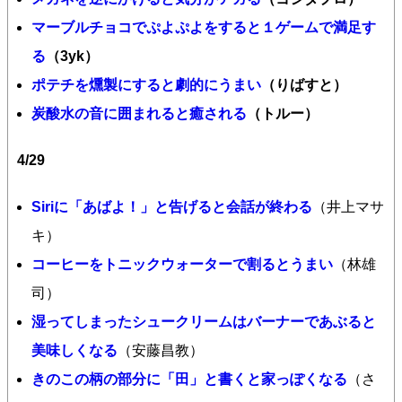
マーブルチョコでぷよぷよをすると１ゲームで満足す
る
（3yk）
ポテチを燻製にすると劇的にうまい
（りばすと）
炭酸水の音に囲まれると癒される
（トルー）
4/29
Siriに「あばよ！」と告げると会話が終わる
（井上マサ
キ）
コーヒーをトニックウォーターで割るとうまい
（林雄
司）
湿ってしまったシュークリームはバーナーであぶると
美味しくなる
（安藤昌教）
きのこの柄の部分に「田」と書くと家っぽくなる
（さ