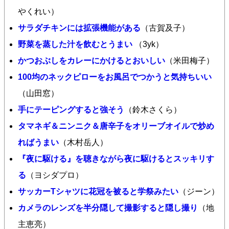
やくれい）
サラダチキンには拡張機能がある
（古賀及子）
野菜を蒸した汁を飲むとうまい
（3yk）
かつおぶしをカレーにかけるとおいしい
（米田梅子）
100均のネックピローをお風呂でつかうと気持ちいい
（山田窓）
手にテーピングすると強そう
（鈴木さくら）
タマネギ＆ニンニク＆唐辛子をオリーブオイルで炒め
ればうまい
（木村岳人）
『夜に駆ける』を聴きながら夜に駆けるとスッキリす
る
（ヨシダプロ）
サッカーTシャツに花冠を被ると学祭みたい
（ジーン）
カメラのレンズを半分隠して撮影すると隠し撮り
（地
主恵亮）