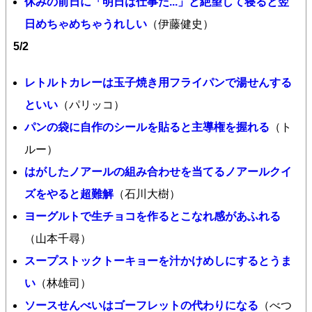
休みの前日に「明日は仕事だ...」と絶望して寝ると翌
日めちゃめちゃうれしい
（伊藤健史）
5/2
レトルトカレーは玉子焼き用フライパンで湯せんする
といい
（パリッコ）
パンの袋に自作のシールを貼ると主導権を握れる
（ト
ルー）
はがしたノアールの組み合わせを当てるノアールクイ
ズをやると超難解
（石川大樹）
ヨーグルトで生チョコを作るとこなれ感があふれる
（山本千尋）
スープストックトーキョーを汁かけめしにするとうま
い
（林雄司）
ソースせんべいはゴーフレットの代わりになる
（べつ