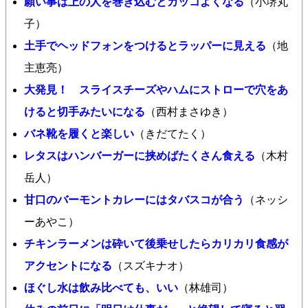
願い事は上の人を巻き込むとカッコよくなる
（小堺丸
子）
土手でヘッドフォンをつけるとラッパーに見える
（地
主恵亮）
大発見！ スライスチーズやハムにストローで穴をあ
けると切手みたいになる
（西村まさゆき）
バネ靴を履くと楽しい
（きだてたく）
レタスはハンバーガーに挟めばたくさん食える
（木村
岳人）
甘口のバーモントカレーにはタバスコが合う
（ネッシ
ーあやこ）
チキンラーメンは砕いて後乗せしたらカリカリ食感が
アクセントになる
（スズキナオ）
ほぐし水は飲み比べても、いい
（林雄司）