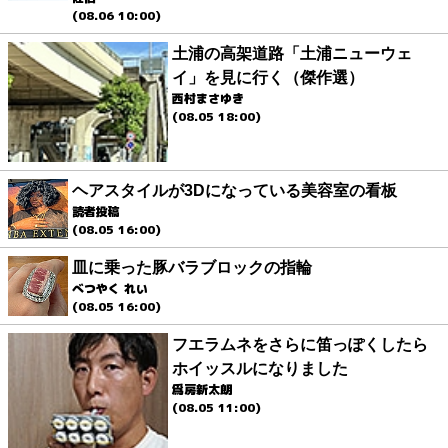
(08.06 10:00)
土浦の高架道路「土浦ニューウェ
イ」を見に行く（傑作選）
西村まさゆき
(08.05 18:00)
ヘアスタイルが3Dになっている美容室の看板
読者投稿
(08.05 16:00)
皿に乗った豚バラブロックの指輪
べつやく れい
(08.05 16:00)
フエラムネをさらに笛っぽくしたら
ホイッスルになりました
爲房新太朗
(08.05 11:00)