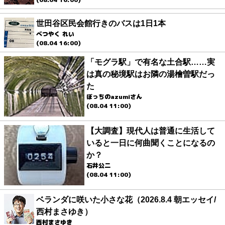
世田谷区民会館行きのバスは1日1本
べつやく れい
(08.04 16:00)
「モグラ駅」で有名な土合駅……実
は真の秘境駅はお隣の湯檜曽駅だっ
た
ぼっちのazumiさん
(08.04 11:00)
【大調査】現代人は普通に生活して
いると一日に何曲聞くことになるの
か？
石井公二
(08.04 11:00)
ベランダに咲いた小さな花（2026.8.4 朝エッセイ/
西村まさゆき）
西村まさゆき