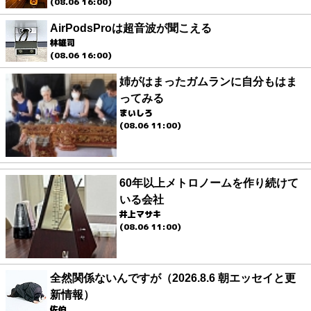
(08.06 16:00)
AirPodsProは超音波が聞こえる
林雄司
(08.06 16:00)
姉がはまったガムランに自分もはま
ってみる
まいしろ
(08.06 11:00)
60年以上メトロノームを作り続けて
いる会社
井上マサキ
(08.06 11:00)
全然関係ないんですが（2026.8.6 朝エッセイと更
新情報）
佐伯