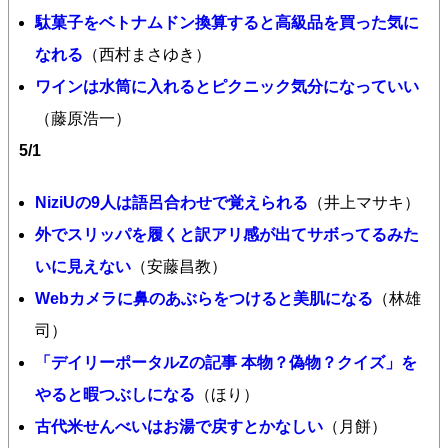
駄菓子をベトナムドン換算すると高級品を買った気に
なれる
（西村まさゆき）
ワインは水筒に入れるとピクニック気分になっていい
（藤原浩一）
5/1
NiziUの9人は語呂合わせで覚えられる
（井上マサキ）
外でスリッパを履くと訳アリ感が出てサボってるみた
いに見えない
（安藤昌教）
Webカメラに鼻のあぶらをつけると美肌になる
（林雄
司）
「デイリーポータルZの記事 本物？偽物？クイズ」を
やると暇つぶしになる
（ほり）
古代米せんべいはお湯で戻すとかなしい
（月餅）