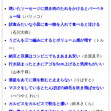
焼いたソーセージに焼き肉のたれをかけるとバーベキ
ュー味
（パリッコ）
試食みたいな小皿に食べ物を入れて食べると泣ける
（石川大樹）
うどんを三つ編みにするとボリューム感が増す
（トル
ー）
納豆と豆腐はコンビニでもまあまあ安い
（古賀及子）
行き詰まったときにアゴを5cm上げると気持ちがいい
（山本千尋）
酒盗をあてに酒を飲むと止まらない
（りばすと）
マスクをしているとたんぽぽの綿毛を吹き飛ばせない
（べつやく れい）
カルピスをカルピスで割ると濃い
（鈴木さくら）