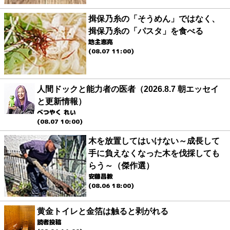
揖保乃糸の「そうめん」ではなく、
揖保乃糸の「パスタ」を食べる
地主恵亮
(08.07 11:00)
人間ドックと能力者の医者（2026.8.7 朝エッセイ
と更新情報）
べつやく れい
(08.07 10:00)
木を放置してはいけない～成長して
手に負えなくなった木を伐採しても
らう～（傑作選）
安藤昌教
(08.06 18:00)
黄金トイレと金箔は触ると剥がれる
読者投稿