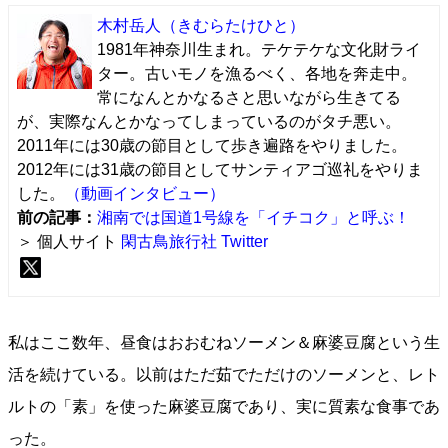
木村岳人
（きむらたけひと）
1981年神奈川生まれ。テケテケな文化財ライ
ター。古いモノを漁るべく、各地を奔走中。
常になんとかなるさと思いながら生きてる
が、実際なんとかなってしまっているのがタチ悪い。
2011年には30歳の節目として歩き遍路をやりました。
2012年には31歳の節目としてサンティアゴ巡礼をやりま
した。
（動画インタビュー）
前の記事：
湘南では国道1号線を「イチコク」と呼ぶ！
＞ 個人サイト
閑古鳥旅行社
Twitter
私はここ数年、昼食はおおむねソーメン＆麻婆豆腐という生
活を続けている。以前はただ茹でただけのソーメンと、レト
ルトの「素」を使った麻婆豆腐であり、実に質素な食事であ
った。