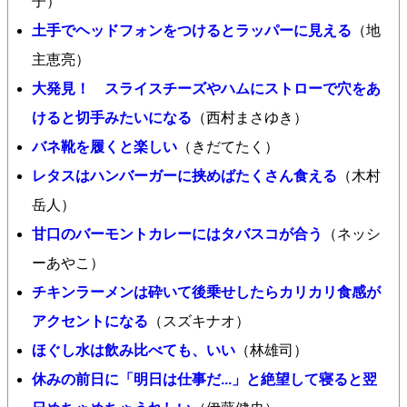
子）
土手でヘッドフォンをつけるとラッパーに見える
（地
主恵亮）
大発見！ スライスチーズやハムにストローで穴をあ
けると切手みたいになる
（西村まさゆき）
バネ靴を履くと楽しい
（きだてたく）
レタスはハンバーガーに挟めばたくさん食える
（木村
岳人）
甘口のバーモントカレーにはタバスコが合う
（ネッシ
ーあやこ）
チキンラーメンは砕いて後乗せしたらカリカリ食感が
アクセントになる
（スズキナオ）
ほぐし水は飲み比べても、いい
（林雄司）
休みの前日に「明日は仕事だ...」と絶望して寝ると翌