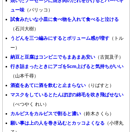
焼いたソーセージに焼き肉のたれをかけるとバーベキ
ュー味
（パリッコ）
試食みたいな小皿に食べ物を入れて食べると泣ける
（石川大樹）
うどんを三つ編みにするとボリューム感が増す
（トル
ー）
納豆と豆腐はコンビニでもまあまあ安い
（古賀及子）
行き詰まったときにアゴを5cm上げると気持ちがいい
（山本千尋）
酒盗をあてに酒を飲むと止まらない
（りばすと）
マスクをしているとたんぽぽの綿毛を吹き飛ばせない
（べつやく れい）
カルピスをカルピスで割ると濃い
（鈴木さくら）
願い事は上の人を巻き込むとカッコよくなる
（小堺丸