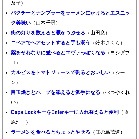
及子）
パクチーとナンプラーをラーメンにかけるとエスニッ
ク美味い
（山本千尋）
街の灯りを数えると暇がつぶせる
（山田窓）
ニベアでヘアセットすると手も潤う
（鈴木さくら）
薬をそれなりに並べるとエヴァっぽくなる
（ヨシダプ
ロ）
カルピスをトマトジュースで割るとおいしい
（ジー
ン）
目玉焼きとハーブを添えると派手になる
（べつやくれ
い）
Caps LockキーをEnterキーに入れ替えると便利
（藤
原浩一）
ラーメンを食べるとちょっとやせる
（江の島茂道）