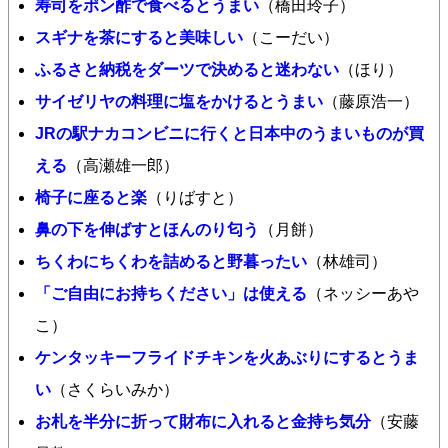
寿司をポン酢で食べるとうまい
（橋田玲子）
スギナを茶にすると美味しい
（こーだい）
ふるさと納税をダーツで決めると迷わない
（ほり）
サイゼリヤの料理に塩をかけるとうまい
（藤原浩一）
JRの駅ナカコンビニに行くと日本中のうまいものが買
える
（高瀬雄一郎）
椅子に座ると楽
（りばすと）
鼻の下を伸ばすとほんのり匂う
（月餅）
ちくわにちくわを詰めると野暮ったい
（林雄司）
「ご自由にお持ちください」は使える
（ネッシーあや
こ）
ケンタッキーフライドチキンを火あぶりにするとうま
い
（さくらいみか）
お札を半分に折って財布に入れると金持ち気分
（安藤