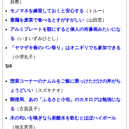
昌教）
モノマネを練習しておくと安心する
（トルー）
素麺を麦茶で食べるとすがすがしい
（山田窓）
アルミプレートを額にすると偉人の肖像画みたいにな
る
（いまいずみひとし）
「ヤマザキ春のパン祭り」はオニギリでも参加できる
（小堺丸子）
5/4
惣菜コーナーのナムルをご飯に乗っけただけの丼がち
ょうどいい
（スズキナオ）
郵便局、あの「ふるさと小包」のカタログは勉強にな
る
（古賀及子）
木の匂いを嗅ぎなら炭酸水を飲むとほぼハイボール
（地主恵亮）