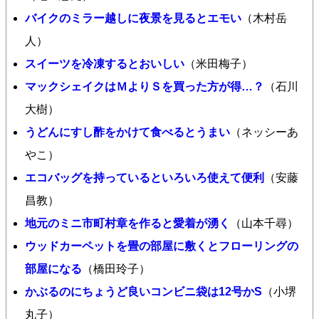
バイクのミラー越しに夜景を見るとエモい
（木村岳
人）
スイーツを冷凍するとおいしい
（米田梅子）
マックシェイクはＭよりＳを買った方が得…？
（石川
大樹）
うどんにすし酢をかけて食べるとうまい
（ネッシーあ
やこ）
エコバッグを持っているといろいろ使えて便利
（安藤
昌教）
地元のミニ市町村章を作ると愛着が湧く
（山本千尋）
ウッドカーペットを畳の部屋に敷くとフローリングの
部屋になる
（橋田玲子）
かぶるのにちょうど良いコンビニ袋は12号かS
（小堺
丸子）