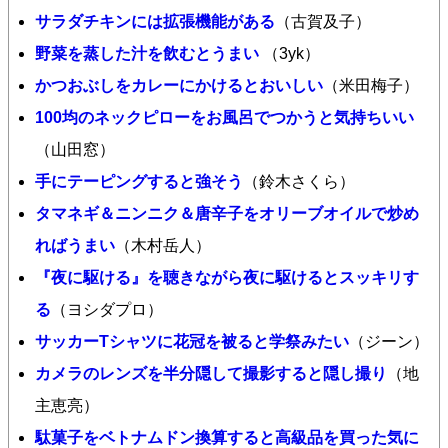
サラダチキンには拡張機能がある
（古賀及子）
野菜を蒸した汁を飲むとうまい
（3yk）
かつおぶしをカレーにかけるとおいしい
（米田梅子）
100均のネックピローをお風呂でつかうと気持ちいい
（山田窓）
手にテーピングすると強そう
（鈴木さくら）
タマネギ＆ニンニク＆唐辛子をオリーブオイルで炒め
ればうまい
（木村岳人）
『夜に駆ける』を聴きながら夜に駆けるとスッキリす
る
（ヨシダプロ）
サッカーTシャツに花冠を被ると学祭みたい
（ジーン）
カメラのレンズを半分隠して撮影すると隠し撮り
（地
主恵亮）
駄菓子をベトナムドン換算すると高級品を買った気に