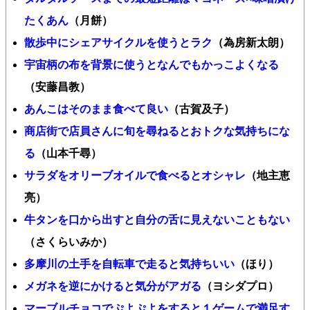
たくあん
（月餅）
散歩中にシェアサイクルを使うとラク
（為房新太朗）
宇宙柄の布を背景に使うとなんでもかっこよくなる
（安藤昌教）
あんこはそのまま食べて良い
（古賀及子）
商店街で店員さんに旬を尋ねるとおトクな気持ちにな
る
（山本千尋）
サラダをオリーブオイルで食べるとオシャレ
（地主恵
亮）
牛タンを口から出すと自分の舌に見えないこともない
（さくらいみか）
多摩川の土手を自転車で走ると気持ちいい
（ほり）
メガネを逆にかけると気分がアガる
（ヨシダプロ）
マーブルチョコでぷよぷよをすると１ゲームで満足す