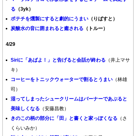
る
（3yk）
ポテチを燻製にすると劇的にうまい
（りばすと）
炭酸水の音に囲まれると癒される
（トルー）
4/29
Siriに「あばよ！」と告げると会話が終わる
（井上マサ
キ）
コーヒーをトニックウォーターで割るとうまい
（林雄
司）
湿ってしまったシュークリームはバーナーであぶると
美味しくなる
（安藤昌教）
きのこの柄の部分に「田」と書くと家っぽくなる
（さ
くらいみか）