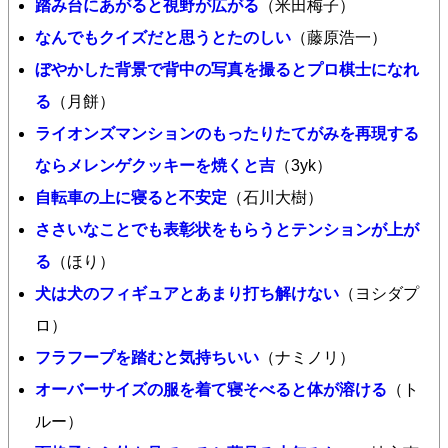
踏み台にあがると視野が広がる
（米田梅子）
なんでもクイズだと思うとたのしい
（藤原浩一）
ぼやかした背景で背中の写真を撮るとプロ棋士になれ
る
（月餅）
ライオンズマンションのもったりたてがみを再現する
ならメレンゲクッキーを焼くと吉
（3yk）
自転車の上に寝ると不安定
（石川大樹）
ささいなことでも表彰状をもらうとテンションが上が
る
（ほり）
犬は犬のフィギュアとあまり打ち解けない
（ヨシダプ
ロ）
フラフープを踏むと気持ちいい
（ナミノリ）
オーバーサイズの服を着て寝そべると体が溶ける
（ト
ルー）