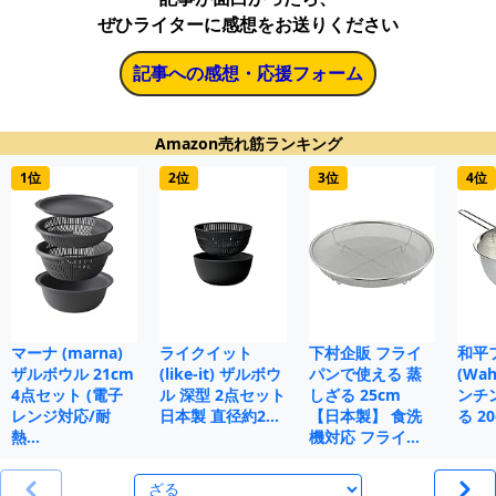
ぜひライターに感想をお送りください
記事への感想・応援フォーム
Amazon売れ筋ランキング
1位
2位
3位
4位
マーナ (marna)
ライクイット
下村企販 フライ
和平
ザルボウル 21cm
(like-it) ザルボウ
パンで使える 蒸
(Wah
4点セット (電子
ル 深型 2点セット
しざる 25cm
ンチ
レンジ対応/耐
日本製 直径約2…
【日本製】 食洗
る 20
熱…
機対応 フライ…