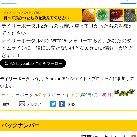
デイリーポータルZからのお願い 買って良かったものを教え
てください
デイリーポータルZのTwitterをフォローすると、あなたのタ
イムラインに「役には立たないけどなんかいい情報」がとど
きます！
デイリーポータルZは、Amazonアソシエイト・プログラムに参加して
います。
デ
イ
リ
ー
ポ
ー
タ
ル
Z
を
サ
ポ
ー
ト
す
る
(
1,000円
/
月
税
別
)
無料
メルマガ
SNS!
バックナンバー