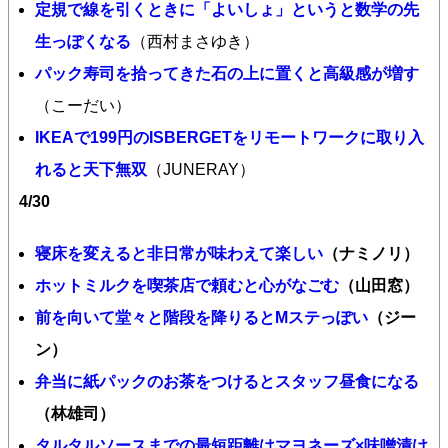
定規で線を引くときに「よいしょ」というと数学の先
生っぽくなる
（西村まさゆき）
パック寿司を拾ってきた石の上に置くと高級感が増す
（こーだい）
IKEAで199円のISBERGETをリモートワークに取り入
れると天下無双
（JUNERAY）
4/30
寝床を変えると非日常が味わえて楽しい
（ナミノリ）
ホットミルクを喫茶店で頼むと心がなごむ
（山田窓）
前を向いて堂々と階段を降りるとMステっぽい
（ジー
ン）
弁当に紙パックのお茶をつけるとスタッフ昼食になる
（林雄司）
タルタルソースまでの最短距離はマヨネーズ×味噌漬け