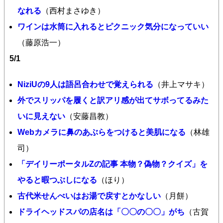
なれる
（西村まさゆき）
ワインは水筒に入れるとピクニック気分になっていい
（藤原浩一）
5/1
NiziUの9人は語呂合わせで覚えられる
（井上マサキ）
外でスリッパを履くと訳アリ感が出てサボってるみた
いに見えない
（安藤昌教）
Webカメラに鼻のあぶらをつけると美肌になる
（林雄
司）
「デイリーポータルZの記事 本物？偽物？クイズ」を
やると暇つぶしになる
（ほり）
古代米せんべいはお湯で戻すとかなしい
（月餅）
ドライヘッドスパの店名は「〇〇の〇〇」がち
（古賀