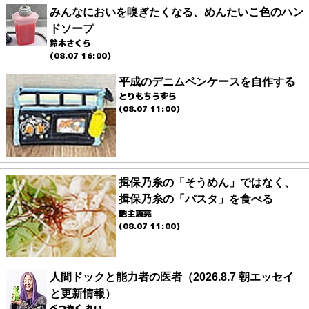
みんなにおいを嗅ぎたくなる、めんたいこ色のハン
ドソープ
鈴木さくら
(08.07 16:00)
平成のデニムペンケースを自作する
とりもちうずら
(08.07 11:00)
揖保乃糸の「そうめん」ではなく、
揖保乃糸の「パスタ」を食べる
地主恵亮
(08.07 11:00)
人間ドックと能力者の医者（2026.8.7 朝エッセイ
と更新情報）
べつやく れい