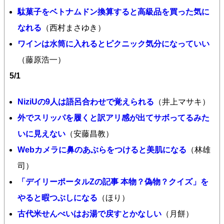
駄菓子をベトナムドン換算すると高級品を買った気に
なれる
（西村まさゆき）
ワインは水筒に入れるとピクニック気分になっていい
（藤原浩一）
5/1
NiziUの9人は語呂合わせで覚えられる
（井上マサキ）
外でスリッパを履くと訳アリ感が出てサボってるみた
いに見えない
（安藤昌教）
Webカメラに鼻のあぶらをつけると美肌になる
（林雄
司）
「デイリーポータルZの記事 本物？偽物？クイズ」を
やると暇つぶしになる
（ほり）
古代米せんべいはお湯で戻すとかなしい
（月餅）