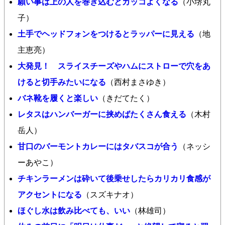
願い事は上の人を巻き込むとカッコよくなる
（小堺丸
子）
土手でヘッドフォンをつけるとラッパーに見える
（地
主恵亮）
大発見！ スライスチーズやハムにストローで穴をあ
けると切手みたいになる
（西村まさゆき）
バネ靴を履くと楽しい
（きだてたく）
レタスはハンバーガーに挟めばたくさん食える
（木村
岳人）
甘口のバーモントカレーにはタバスコが合う
（ネッシ
ーあやこ）
チキンラーメンは砕いて後乗せしたらカリカリ食感が
アクセントになる
（スズキナオ）
ほぐし水は飲み比べても、いい
（林雄司）