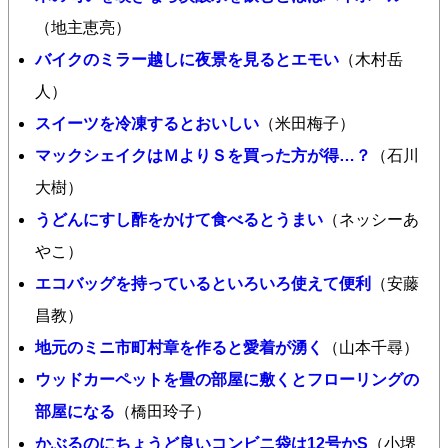
（地主恵亮）
バイクのミラー越しに夜景を見るとエモい
（木村岳
人）
スイーツを冷凍するとおいしい
（米田梅子）
マックシェイクはＭよりＳを買った方が得…？
（石川
大樹）
うどんにすし酢をかけて食べるとうまい
（ネッシーあ
やこ）
エコバッグを持っているといろいろ使えて便利
（安藤
昌教）
地元のミニ市町村章を作ると愛着が湧く
（山本千尋）
ウッドカーペットを畳の部屋に敷くとフローリングの
部屋になる
（橋田玲子）
かぶるのにちょうど良いコンビニ袋は12号かS
（小堺