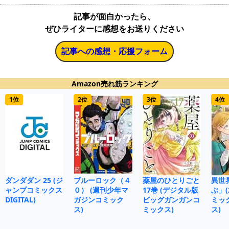
記事が面白かったら、
ぜひライターに感想をお送りください
記事への感想・応援フォーム
Amazon売れ筋ランキング
1位
2位
3位
4位
ダンダダン 25 (ジ
ブルーロック（４
薬屋のひとりごと
異世
ャンプコミックス
０） (週刊少年マ
17巻 (デジタル版
ぶ」(
DIGITAL)
ガジンコミック
ビッグガンガンコ
ミッ
ス)
ミックス)
ス)