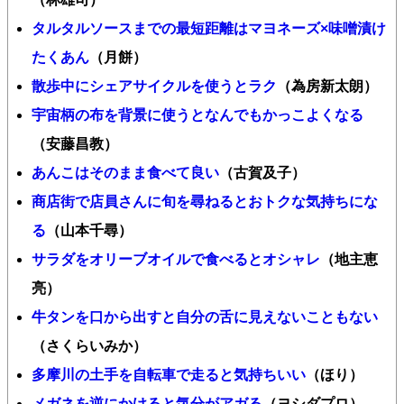
タルタルソースまでの最短距離はマヨネーズ×味噌漬け
たくあん
（月餅）
散歩中にシェアサイクルを使うとラク
（為房新太朗）
宇宙柄の布を背景に使うとなんでもかっこよくなる
（安藤昌教）
あんこはそのまま食べて良い
（古賀及子）
商店街で店員さんに旬を尋ねるとおトクな気持ちにな
る
（山本千尋）
サラダをオリーブオイルで食べるとオシャレ
（地主恵
亮）
牛タンを口から出すと自分の舌に見えないこともない
（さくらいみか）
多摩川の土手を自転車で走ると気持ちいい
（ほり）
メガネを逆にかけると気分がアガる
（ヨシダプロ）