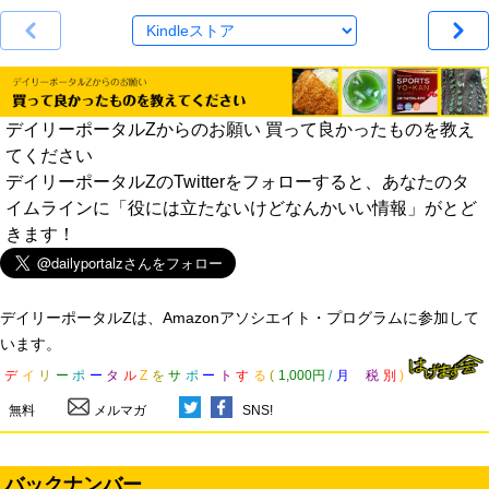
デイリーポータルZからのお願い 買って良かったものを教え
てください
デイリーポータルZのTwitterをフォローすると、あなたのタ
イムラインに「役には立たないけどなんかいい情報」がとど
きます！
デイリーポータルZは、Amazonアソシエイト・プログラムに参加して
います。
デ
イ
リ
ー
ポ
ー
タ
ル
Z
を
サ
ポ
ー
ト
す
る
(
1,000円
/
月
税
別
)
無料
メルマガ
SNS!
バックナンバー