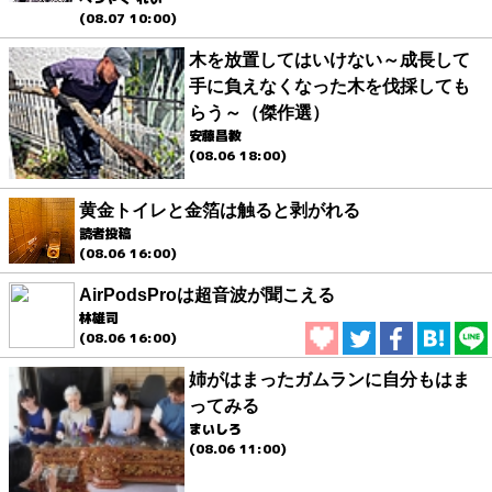
(08.07 10:00)
木を放置してはいけない～成長して
手に負えなくなった木を伐採しても
らう～（傑作選）
安藤昌教
(08.06 18:00)
黄金トイレと金箔は触ると剥がれる
読者投稿
(08.06 16:00)
AirPodsProは超音波が聞こえる
林雄司
(08.06 16:00)
姉がはまったガムランに自分もはま
ってみる
まいしろ
(08.06 11:00)