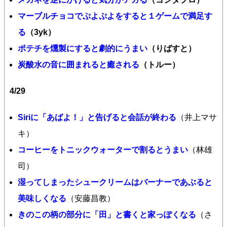
マーブルチョコでぷよぷよをすると１ゲームで満足す
る
（3yk）
ポテチを燻製にすると劇的にうまい
（りばすと）
炭酸水の音に囲まれると癒される
（トルー）
4/29
Siriに「あばよ！」と告げると会話が終わる
（井上マサ
キ）
コーヒーをトニックウォーターで割るとうまい
（林雄
司）
湿ってしまったシュークリームはバーナーであぶると
美味しくなる
（安藤昌教）
きのこの柄の部分に「田」と書くと家っぽくなる
（さ