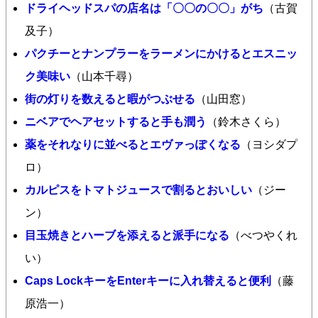
ドライヘッドスパの店名は「〇〇の〇〇」がち
（古賀
及子）
パクチーとナンプラーをラーメンにかけるとエスニッ
ク美味い
（山本千尋）
街の灯りを数えると暇がつぶせる
（山田窓）
ニベアでヘアセットすると手も潤う
（鈴木さくら）
薬をそれなりに並べるとエヴァっぽくなる
（ヨシダプ
ロ）
カルピスをトマトジュースで割るとおいしい
（ジー
ン）
目玉焼きとハーブを添えると派手になる
（べつやくれ
い）
Caps LockキーをEnterキーに入れ替えると便利
（藤
原浩一）