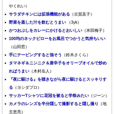
やくれい）
サラダチキンには拡張機能がある
（古賀及子）
野菜を蒸した汁を飲むとうまい
（3yk）
かつおぶしをカレーにかけるとおいしい
（米田梅子）
100均のネックピローをお風呂でつかうと気持ちいい
（山田窓）
手にテーピングすると強そう
（鈴木さくら）
タマネギ＆ニンニク＆唐辛子をオリーブオイルで炒め
ればうまい
（木村岳人）
『夜に駆ける』を聴きながら夜に駆けるとスッキリす
る
（ヨシダプロ）
サッカーTシャツに花冠を被ると学祭みたい
（ジーン）
カメラのレンズを半分隠して撮影すると隠し撮り
（地
主恵亮）