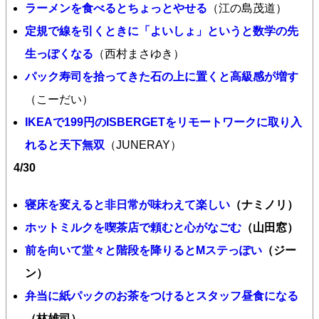
ラーメンを食べるとちょっとやせる
（江の島茂道）
定規で線を引くときに「よいしょ」というと数学の先
生っぽくなる
（西村まさゆき）
パック寿司を拾ってきた石の上に置くと高級感が増す
（こーだい）
IKEAで199円のISBERGETをリモートワークに取り入
れると天下無双
（JUNERAY）
4/30
寝床を変えると非日常が味わえて楽しい
（ナミノリ）
ホットミルクを喫茶店で頼むと心がなごむ
（山田窓）
前を向いて堂々と階段を降りるとMステっぽい
（ジー
ン）
弁当に紙パックのお茶をつけるとスタッフ昼食になる
（林雄司）