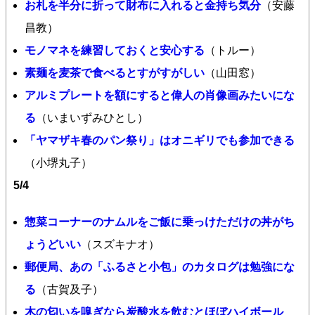
お札を半分に折って財布に入れると金持ち気分
（安藤
昌教）
モノマネを練習しておくと安心する
（トルー）
素麺を麦茶で食べるとすがすがしい
（山田窓）
アルミプレートを額にすると偉人の肖像画みたいにな
る
（いまいずみひとし）
「ヤマザキ春のパン祭り」はオニギリでも参加できる
（小堺丸子）
5/4
惣菜コーナーのナムルをご飯に乗っけただけの丼がち
ょうどいい
（スズキナオ）
郵便局、あの「ふるさと小包」のカタログは勉強にな
る
（古賀及子）
木の匂いを嗅ぎなら炭酸水を飲むとほぼハイボール