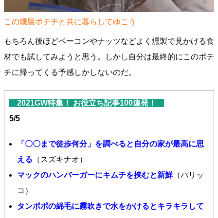
この燻製ポテチと共に暮らしてゆこう
もちろん後ほどベーコンやナッツなどよく燻製で見かける食
材でも試してみようと思う。しかし自分は最終的にこのポテ
チに帰ってくる予感しかしないのだ。
2021GW特集！ お役立ち記事100連発！
5/5
「〇〇まで徒歩何分」を調べると自分の家が最高に思
える
（スズキナオ）
マックのハンバーガーにキムチを挟むと新鮮
（パリッ
コ）
タンポポの綿毛に霧吹きで水をかけるとキラキラして