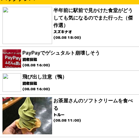
半年前に駅前で見かけた食堂がどう
しても気になるのでまた行った（傑
作選）
スズキナオ
(08.08 18:00)
PayPayでゲシュタルト崩壊しそう
読者投稿
(08.08 16:00)
飛び出し注意（鴨）
読者投稿
(08.08 16:00)
お茶屋さんのソフトクリームを食べ
る
トルー
(08.08 11:00)