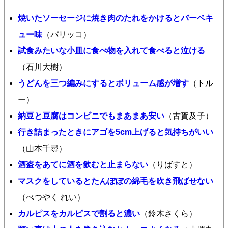
焼いたソーセージに焼き肉のたれをかけるとバーベキ
ュー味
（パリッコ）
試食みたいな小皿に食べ物を入れて食べると泣ける
（石川大樹）
うどんを三つ編みにするとボリューム感が増す
（トル
ー）
納豆と豆腐はコンビニでもまあまあ安い
（古賀及子）
行き詰まったときにアゴを5cm上げると気持ちがいい
（山本千尋）
酒盗をあてに酒を飲むと止まらない
（りばすと）
マスクをしているとたんぽぽの綿毛を吹き飛ばせない
（べつやく れい）
カルピスをカルピスで割ると濃い
（鈴木さくら）