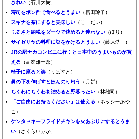
きれい
（石川大樹）
寿司をポン酢で食べるとうまい
（橋田玲子）
スギナを茶にすると美味しい
（こーだい）
ふるさと納税をダーツで決めると迷わない
（ほり）
サイゼリヤの料理に塩をかけるとうまい
（藤原浩一）
JRの駅ナカコンビニに行くと日本中のうまいものが買
える
（高瀬雄一郎）
椅子に座ると楽
（りばすと）
鼻の下を伸ばすとほんのり匂う
（月餅）
ちくわにちくわを詰めると野暮ったい
（林雄司）
「ご自由にお持ちください」は使える
（ネッシーあや
こ）
ケンタッキーフライドチキンを火あぶりにするとうま
い
（さくらいみか）