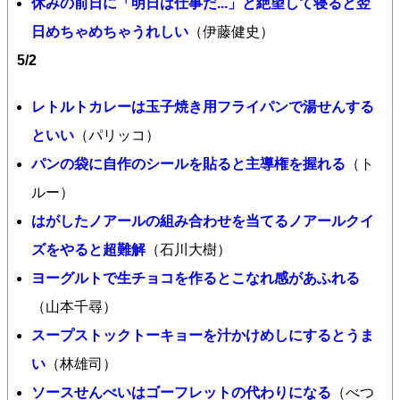
休みの前日に「明日は仕事だ...」と絶望して寝ると翌
日めちゃめちゃうれしい
（伊藤健史）
5/2
レトルトカレーは玉子焼き用フライパンで湯せんする
といい
（パリッコ）
パンの袋に自作のシールを貼ると主導権を握れる
（ト
ルー）
はがしたノアールの組み合わせを当てるノアールクイ
ズをやると超難解
（石川大樹）
ヨーグルトで生チョコを作るとこなれ感があふれる
（山本千尋）
スープストックトーキョーを汁かけめしにするとうま
い
（林雄司）
ソースせんべいはゴーフレットの代わりになる
（べつ