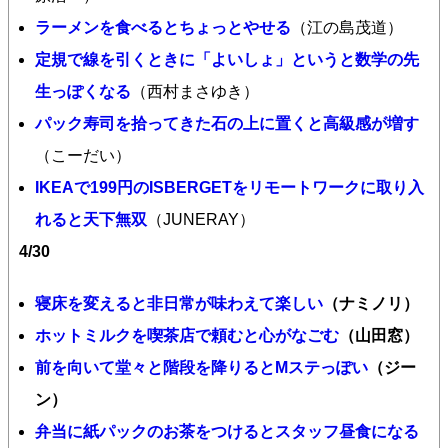
ラーメンを食べるとちょっとやせる
（江の島茂道）
定規で線を引くときに「よいしょ」というと数学の先
生っぽくなる
（西村まさゆき）
パック寿司を拾ってきた石の上に置くと高級感が増す
（こーだい）
IKEAで199円のISBERGETをリモートワークに取り入
れると天下無双
（JUNERAY）
4/30
寝床を変えると非日常が味わえて楽しい
（ナミノリ）
ホットミルクを喫茶店で頼むと心がなごむ
（山田窓）
前を向いて堂々と階段を降りるとMステっぽい
（ジー
ン）
弁当に紙パックのお茶をつけるとスタッフ昼食になる