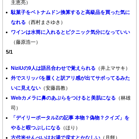
主恵亮）
駄菓子をベトナムドン換算すると高級品を買った気に
なれる
（西村まさゆき）
ワインは水筒に入れるとピクニック気分になっていい
（藤原浩一）
5/1
NiziUの9人は語呂合わせで覚えられる
（井上マサキ）
外でスリッパを履くと訳アリ感が出てサボってるみた
いに見えない
（安藤昌教）
Webカメラに鼻のあぶらをつけると美肌になる
（林雄
司）
「デイリーポータルZの記事 本物？偽物？クイズ」を
やると暇つぶしになる
（ほり）
古代米せんべいはお湯で戻すとかなしい
（月餅）