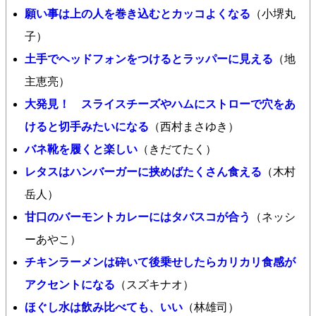
願い事は上の人を巻き込むとカッコよくなる
（小堺丸
子）
土手でヘッドフォンをつけるとラッパーに見える
（地
主恵亮）
大発見！ スライスチーズやハムにストローで穴をあ
けると切手みたいになる
（西村まさゆき）
バネ靴を履くと楽しい
（きだてたく）
レタスはハンバーガーに挟めばたくさん食える
（木村
岳人）
甘口のバーモントカレーにはタバスコが合う
（ネッシ
ーあやこ）
チキンラーメンは砕いて後乗せしたらカリカリ食感が
アクセントになる
（スズキナオ）
ほぐし水は飲み比べても、いい
（林雄司）