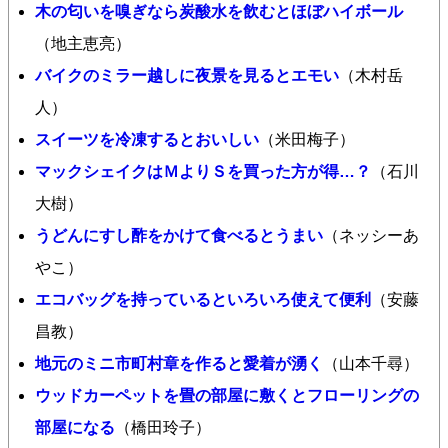
木の匂いを嗅ぎなら炭酸水を飲むとほぼハイボール
（地主恵亮）
バイクのミラー越しに夜景を見るとエモい
（木村岳
人）
スイーツを冷凍するとおいしい
（米田梅子）
マックシェイクはＭよりＳを買った方が得…？
（石川
大樹）
うどんにすし酢をかけて食べるとうまい
（ネッシーあ
やこ）
エコバッグを持っているといろいろ使えて便利
（安藤
昌教）
地元のミニ市町村章を作ると愛着が湧く
（山本千尋）
ウッドカーペットを畳の部屋に敷くとフローリングの
部屋になる
（橋田玲子）