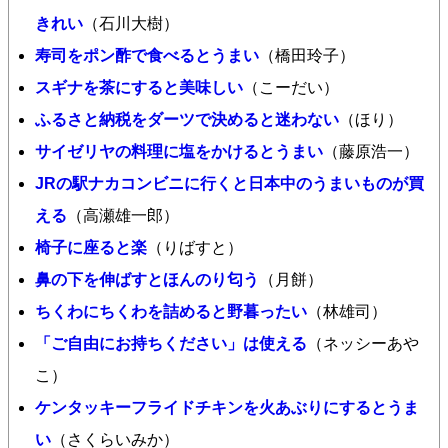
きれい
（石川大樹）
寿司をポン酢で食べるとうまい
（橋田玲子）
スギナを茶にすると美味しい
（こーだい）
ふるさと納税をダーツで決めると迷わない
（ほり）
サイゼリヤの料理に塩をかけるとうまい
（藤原浩一）
JRの駅ナカコンビニに行くと日本中のうまいものが買
える
（高瀬雄一郎）
椅子に座ると楽
（りばすと）
鼻の下を伸ばすとほんのり匂う
（月餅）
ちくわにちくわを詰めると野暮ったい
（林雄司）
「ご自由にお持ちください」は使える
（ネッシーあや
こ）
ケンタッキーフライドチキンを火あぶりにするとうま
い
（さくらいみか）