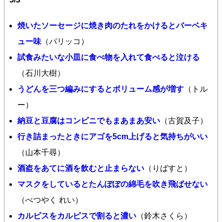
焼いたソーセージに焼き肉のたれをかけるとバーベキ
ュー味
（パリッコ）
試食みたいな小皿に食べ物を入れて食べると泣ける
（石川大樹）
うどんを三つ編みにするとボリューム感が増す
（トル
ー）
納豆と豆腐はコンビニでもまあまあ安い
（古賀及子）
行き詰まったときにアゴを5cm上げると気持ちがいい
（山本千尋）
酒盗をあてに酒を飲むと止まらない
（りばすと）
マスクをしているとたんぽぽの綿毛を吹き飛ばせない
（べつやく れい）
カルピスをカルピスで割ると濃い
（鈴木さくら）