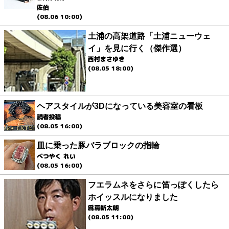
佐伯
(08.06 10:00)
土浦の高架道路「土浦ニューウェ
イ」を見に行く（傑作選）
西村まさゆき
(08.05 18:00)
ヘアスタイルが3Dになっている美容室の看板
読者投稿
(08.05 16:00)
皿に乗った豚バラブロックの指輪
べつやく れい
(08.05 16:00)
フエラムネをさらに笛っぽくしたら
ホイッスルになりました
爲房新太朗
(08.05 11:00)