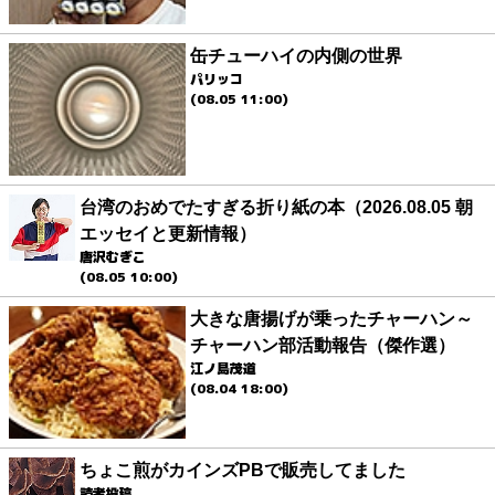
缶チューハイの内側の世界
パリッコ
(08.05 11:00)
台湾のおめでたすぎる折り紙の本（2026.08.05 朝
エッセイと更新情報）
唐沢むぎこ
(08.05 10:00)
大きな唐揚げが乗ったチャーハン～
チャーハン部活動報告（傑作選）
江ノ島茂道
(08.04 18:00)
ちょこ煎がカインズPBで販売してました
読者投稿