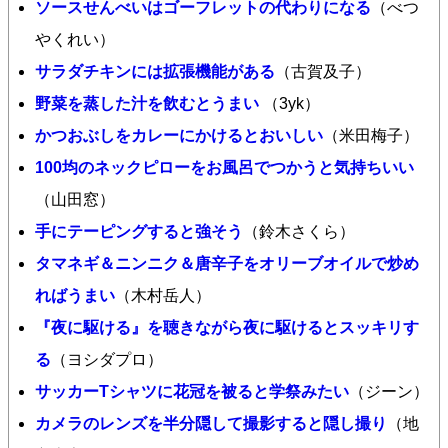
ソースせんべいはゴーフレットの代わりになる
（べつ
やくれい）
サラダチキンには拡張機能がある
（古賀及子）
野菜を蒸した汁を飲むとうまい
（3yk）
かつおぶしをカレーにかけるとおいしい
（米田梅子）
100均のネックピローをお風呂でつかうと気持ちいい
（山田窓）
手にテーピングすると強そう
（鈴木さくら）
タマネギ＆ニンニク＆唐辛子をオリーブオイルで炒め
ればうまい
（木村岳人）
『夜に駆ける』を聴きながら夜に駆けるとスッキリす
る
（ヨシダプロ）
サッカーTシャツに花冠を被ると学祭みたい
（ジーン）
カメラのレンズを半分隠して撮影すると隠し撮り
（地