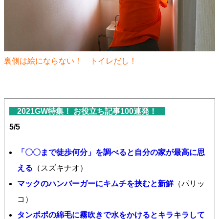
裏側は絵にならない！ トイレだし！
2021GW特集！ お役立ち記事100連発！
5/5
「〇〇まで徒歩何分」を調べると自分の家が最高に思
える
（スズキナオ）
マックのハンバーガーにキムチを挟むと新鮮
（パリッ
コ）
タンポポの綿毛に霧吹きで水をかけるとキラキラして