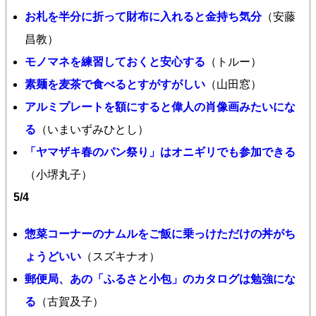
お札を半分に折って財布に入れると金持ち気分
（安藤
昌教）
モノマネを練習しておくと安心する
（トルー）
素麺を麦茶で食べるとすがすがしい
（山田窓）
アルミプレートを額にすると偉人の肖像画みたいにな
る
（いまいずみひとし）
「ヤマザキ春のパン祭り」はオニギリでも参加できる
（小堺丸子）
5/4
惣菜コーナーのナムルをご飯に乗っけただけの丼がち
ょうどいい
（スズキナオ）
郵便局、あの「ふるさと小包」のカタログは勉強にな
る
（古賀及子）