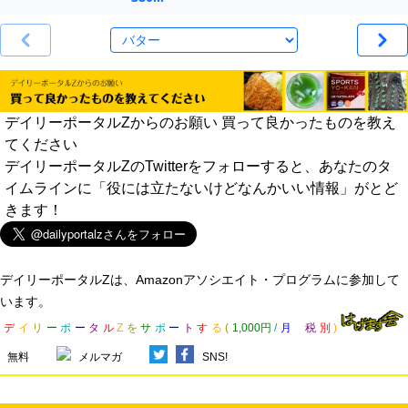
デイリーポータルZからのお願い 買って良かったものを教え
てください
デイリーポータルZのTwitterをフォローすると、あなたのタ
イムラインに「役には立たないけどなんかいい情報」がとど
きます！
デイリーポータルZは、Amazonアソシエイト・プログラムに参加して
います。
デ
イ
リ
ー
ポ
ー
タ
ル
Z
を
サ
ポ
ー
ト
す
る
(
1,000円
/
月
税
別
)
無料
メルマガ
SNS!