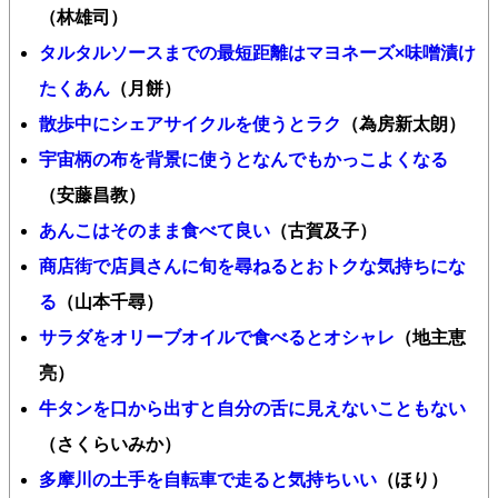
（林雄司）
タルタルソースまでの最短距離はマヨネーズ×味噌漬け
たくあん
（月餅）
散歩中にシェアサイクルを使うとラク
（為房新太朗）
宇宙柄の布を背景に使うとなんでもかっこよくなる
（安藤昌教）
あんこはそのまま食べて良い
（古賀及子）
商店街で店員さんに旬を尋ねるとおトクな気持ちにな
る
（山本千尋）
サラダをオリーブオイルで食べるとオシャレ
（地主恵
亮）
牛タンを口から出すと自分の舌に見えないこともない
（さくらいみか）
多摩川の土手を自転車で走ると気持ちいい
（ほり）