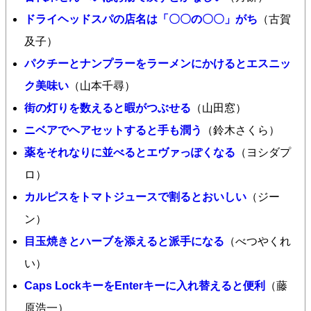
ドライヘッドスパの店名は「〇〇の〇〇」がち
（古賀
及子）
パクチーとナンプラーをラーメンにかけるとエスニッ
ク美味い
（山本千尋）
街の灯りを数えると暇がつぶせる
（山田窓）
ニベアでヘアセットすると手も潤う
（鈴木さくら）
薬をそれなりに並べるとエヴァっぽくなる
（ヨシダプ
ロ）
カルピスをトマトジュースで割るとおいしい
（ジー
ン）
目玉焼きとハーブを添えると派手になる
（べつやくれ
い）
Caps LockキーをEnterキーに入れ替えると便利
（藤
原浩一）