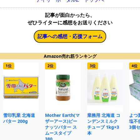
記事が面白かったら、
ぜひライターに感想をお送りください
記事への感想・応援フォーム
Amazon売れ筋ランキング
1位
2位
3位
4位
雪印乳業 北海道
Mother Earth(マ
業務用 北海道 コ
よつ
バター 200g
ザーアース)ピー
ンデンスミルク
塩不使
ナッツバター ス
チューブ 1kg×3
3個
ムースタイプ
本
380…