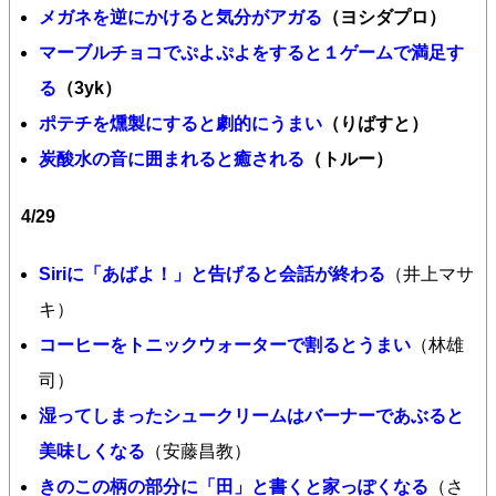
メガネを逆にかけると気分がアガる
（ヨシダプロ）
マーブルチョコでぷよぷよをすると１ゲームで満足す
る
（3yk）
ポテチを燻製にすると劇的にうまい
（りばすと）
炭酸水の音に囲まれると癒される
（トルー）
4/29
Siriに「あばよ！」と告げると会話が終わる
（井上マサ
キ）
コーヒーをトニックウォーターで割るとうまい
（林雄
司）
湿ってしまったシュークリームはバーナーであぶると
美味しくなる
（安藤昌教）
きのこの柄の部分に「田」と書くと家っぽくなる
（さ