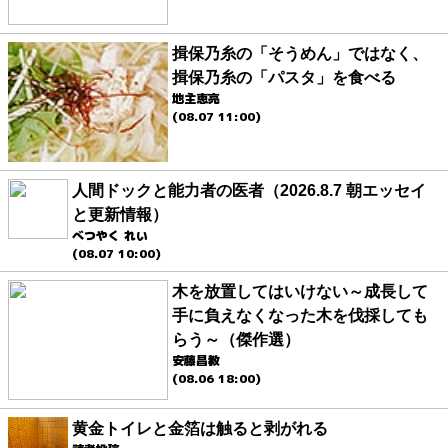
揖保乃糸の「そうめん」ではなく、
揖保乃糸の「パスタ」を食べる
地主恵亮
(08.07 11:00)
人間ドックと能力者の医者（2026.8.7 朝エッセイ
と更新情報）
べつやく れい
(08.07 10:00)
木を放置してはいけない～成長して
手に負えなくなった木を伐採しても
らう～（傑作選）
安藤昌教
(08.06 18:00)
黄金トイレと金箔は触ると剥がれる