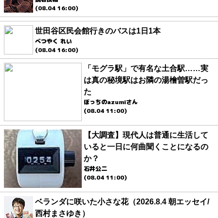
(08.04 16:00)
世田谷区民会館行きのバスは1日1本
べつやく れい
(08.04 16:00)
「モグラ駅」で有名な土合駅……実
は真の秘境駅はお隣の湯檜曽駅だっ
た
ぼっちのazumiさん
(08.04 11:00)
【大調査】現代人は普通に生活して
いると一日に何曲聞くことになるの
か？
石井公二
(08.04 11:00)
ベランダに咲いた小さな花（2026.8.4 朝エッセイ/
西村まさゆき）