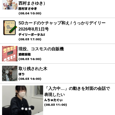
西村まさゆき）
西村まさゆき
(08.04 10:00)
SDカードのケチャップ和え / うっかりデイリー
2026年8月1日号
デイリーポータルZ
(08.03 17:00)
現役、コスモスの自販機
読者投稿
(08.03 16:00)
取り残された木
ほり
(08.03 16:00)
「入力中…」の動きを対面の会話で
表現したい
んちゅたぐい
(08.03 11:00)