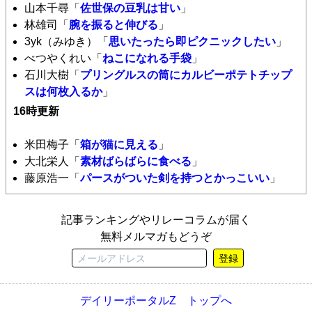
山本千尋「
佐世保の豆乳は甘い
」
林雄司「
腕を振ると伸びる
」
3yk（みゆき）「
思いたったら即ピクニックしたい
」
べつやくれい「
ねこになれる手袋
」
石川大樹「
プリングルスの筒にカルビーポテトチップ
スは何枚入るか
」
16時更新
米田梅子「
箱が猫に見える
」
大北栄人「
素材ばらばらに食べる
」
藤原浩一「
パースがついた剣を持つとかっこいい
」
記事ランキングやリレーコラムが届く
無料メルマガもどうぞ
登録
デイリーポータルZ トップへ