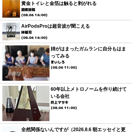
黄金トイレと金箔は触ると剥がれる
読者投稿
(08.06 16:00)
AirPodsProは超音波が聞こえる
林雄司
(08.06 16:00)
姉がはまったガムランに自分もはま
ってみる
まいしろ
(08.06 11:00)
60年以上メトロノームを作り続けて
いる会社
井上マサキ
(08.06 11:00)
全然関係ないんですが（2026.8.6 朝エッセイと更