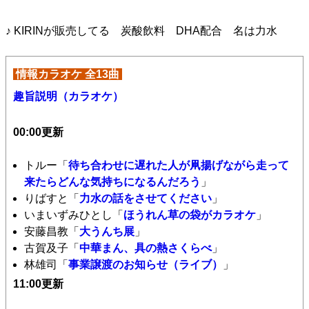
♪ KIRINが販売してる 炭酸飲料 DHA配合 名は力水
情報カラオケ 全13曲
趣旨説明（カラオケ）
00:00更新
トルー「
待ち合わせに遅れた人が凧揚げながら走って
来たらどんな気持ちになるんだろう
」
りばすと「
力水の話をさせてください
」
いまいずみひとし「
ほうれん草の袋がカラオケ
」
安藤昌教「
大うんち展
」
古賀及子「
中華まん、具の熱さくらべ
」
林雄司「
事業譲渡のお知らせ（ライブ）
」
11:00更新