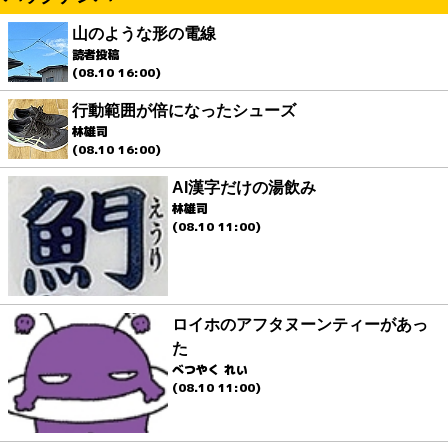
山のような形の電線
読者投稿
(08.10 16:00)
行動範囲が倍になったシューズ
林雄司
(08.10 16:00)
AI漢字だけの湯飲み
林雄司
(08.10 11:00)
ロイホのアフタヌーンティーがあっ
た
べつやく れい
(08.10 11:00)