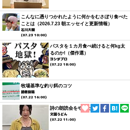
こんなに憑りつかれたように何かをむさぼり食べた
ことは（2026.7.23 朝エッセイと更新情報）
石川大樹
(07.23 10:00)
パスタを１カ月食べ続けると何kg太
るのか!（傑作選）
ヨシダプロ
(07.22 18:00)
牧場基準な釣り餌のコツ
読者投稿
(07.22 16:00)
詩の朗読会をやりたい
文園うどん
(07.22 11:00)