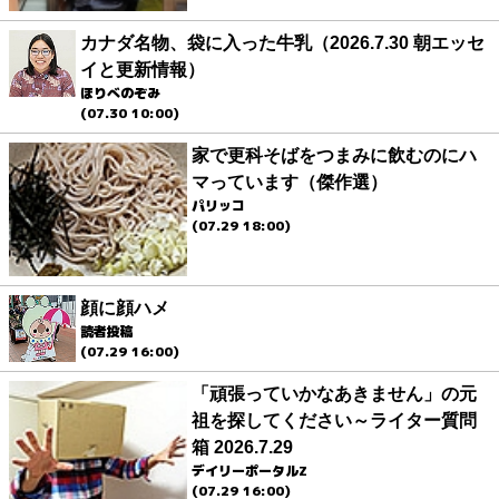
カナダ名物、袋に入った牛乳（2026.7.30 朝エッセ
イと更新情報）
ほりべのぞみ
(07.30 10:00)
家で更科そばをつまみに飲むのにハ
マっています（傑作選）
パリッコ
(07.29 18:00)
顔に顔ハメ
読者投稿
(07.29 16:00)
「頑張っていかなあきません」の元
祖を探してください～ライター質問
箱 2026.7.29
デイリーポータルZ
(07.29 16:00)