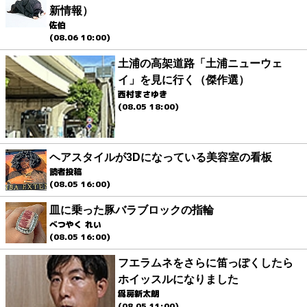
新情報）
佐伯
(08.06 10:00)
土浦の高架道路「土浦ニューウェ
イ」を見に行く（傑作選）
西村まさゆき
(08.05 18:00)
ヘアスタイルが3Dになっている美容室の看板
読者投稿
(08.05 16:00)
皿に乗った豚バラブロックの指輪
べつやく れい
(08.05 16:00)
フエラムネをさらに笛っぽくしたら
ホイッスルになりました
爲房新太朗
(08.05 11:00)