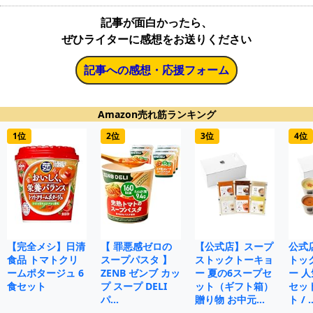
記事が面白かったら、
ぜひライターに感想をお送りください
記事への感想・応援フォーム
Amazon売れ筋ランキング
1位
2位
3位
4位
【完全メシ】日清
【 罪悪感ゼロの
【公式店】スープ
公式
食品 トマトクリ
スープパスタ 】
ストックトーキョ
トッ
ームポタージュ 6
ZENB ゼンブ カッ
ー 夏の6スープセ
ー 人
食セット
プ スープ DELI
ット（ギフト箱）
セット
パ…
贈り物 お中元…
ト / 