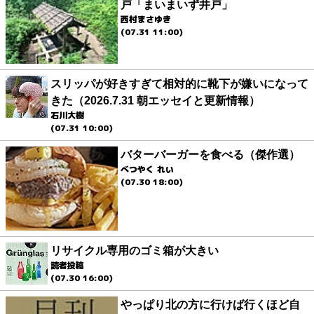
戸「まいまいず井戸」
西村まさゆき
(07.31 11:00)
スリッパが好きすぎて相対的に靴下が嫌いになって
きた（2026.7.31 朝エッセイと更新情報）
石川大樹
(07.31 10:00)
バターバーガーを食べる（傑作選）
べつやく れい
(07.30 18:00)
リサイクル専用のゴミ箱が大きい
読者投稿
(07.30 16:00)
やっぱり北の方に行けば行くほど自