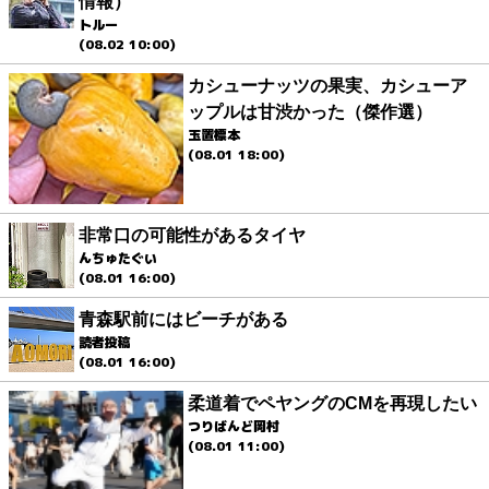
情報）
トルー
(08.02 10:00)
カシューナッツの果実、カシューア
ップルは甘渋かった（傑作選）
玉置標本
(08.01 18:00)
非常口の可能性があるタイヤ
んちゅたぐい
(08.01 16:00)
青森駅前にはビーチがある
読者投稿
(08.01 16:00)
柔道着でペヤングのCMを再現したい
つりばんど岡村
(08.01 11:00)