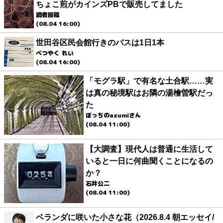
ちょこ煎がカインズPBで販売してました
読者投稿
(08.04 16:00)
世田谷区民会館行きのバスは1日1本
べつやく れい
(08.04 16:00)
「モグラ駅」で有名な土合駅……実
は真の秘境駅はお隣の湯檜曽駅だっ
た
ぼっちのazumiさん
(08.04 11:00)
【大調査】現代人は普通に生活して
いると一日に何曲聞くことになるの
か？
石井公二
(08.04 11:00)
ベランダに咲いた小さな花（2026.8.4 朝エッセイ/