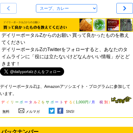
デイリーポータルZからのお願い 買って良かったものを教え
てください
デイリーポータルZのTwitterをフォローすると、あなたのタ
イムラインに「役には立たないけどなんかいい情報」がとど
きます！
デイリーポータルZは、Amazonアソシエイト・プログラムに参加して
います。
デ
イ
リ
ー
ポ
ー
タ
ル
Z
を
サ
ポ
ー
ト
す
る
(
1,000円
/
月
税
別
)
無料
メルマガ
SNS!
バックナンバー