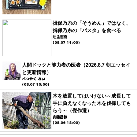
揖保乃糸の「そうめん」ではなく、
揖保乃糸の「パスタ」を食べる
地主恵亮
(08.07 11:00)
人間ドックと能力者の医者（2026.8.7 朝エッセイ
と更新情報）
べつやく れい
(08.07 10:00)
木を放置してはいけない～成長して
手に負えなくなった木を伐採しても
らう～（傑作選）
安藤昌教
(08.06 18:00)