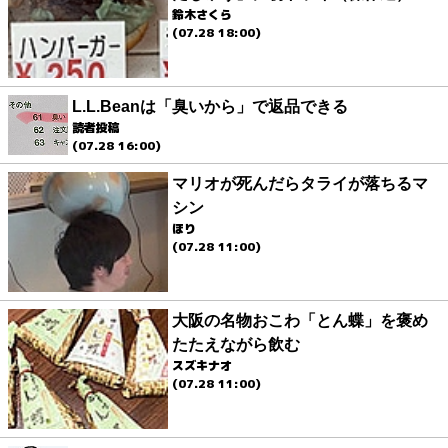
鈴木さくら
(07.28 18:00)
L.L.Beanは「臭いから」で返品できる
読者投稿
(07.28 16:00)
マリオが死んだらタライが落ちるマ
シン
ほり
(07.28 11:00)
大阪の名物おこわ「とん蝶」を褒め
たたえながら飲む
スズキナオ
(07.28 11:00)