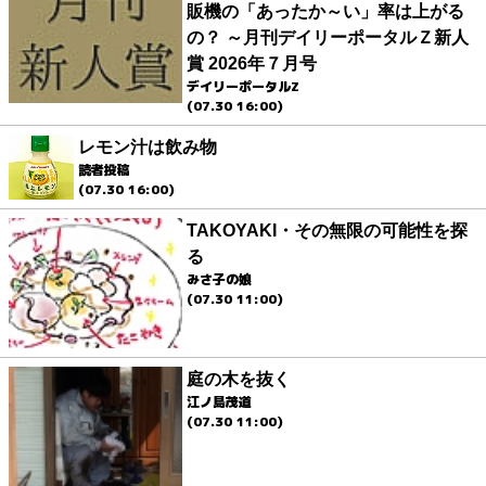
販機の「あったか～い」率は上がる
の？ ～月刊デイリーポータルＺ新人
賞 2026年７月号
デイリーポータルZ
(07.30 16:00)
レモン汁は飲み物
読者投稿
(07.30 16:00)
TAKOYAKI・その無限の可能性を探
る
みさ子の娘
(07.30 11:00)
庭の木を抜く
江ノ島茂道
(07.30 11:00)