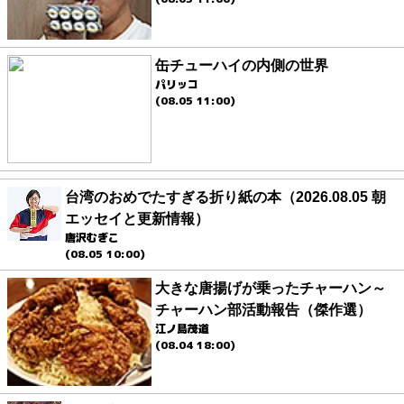
缶チューハイの内側の世界
パリッコ
(08.05 11:00)
台湾のおめでたすぎる折り紙の本（2026.08.05 朝
エッセイと更新情報）
唐沢むぎこ
(08.05 10:00)
大きな唐揚げが乗ったチャーハン～
チャーハン部活動報告（傑作選）
江ノ島茂道
(08.04 18:00)