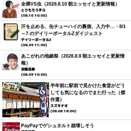
全裸VS虫（2026.8.10 朝エッセイと更新情報）
とりもちうずら
(08.10 10:00)
汗を止める、缶チューハイの裏側、入力中…・8/1
～7 のデイリーポータルZダイジェスト
デイリーポータルZ
(08.09 11:00)
あこがれの地鎮祭（2026.8.9 朝エッセイと更新情
報）
安藤昌教
(08.09 10:00)
半年前に駅前で見かけた食堂がどう
しても気になるのでまた行った（傑
作選）
スズキナオ
(08.08 18:00)
PayPayでゲシュタルト崩壊しそう