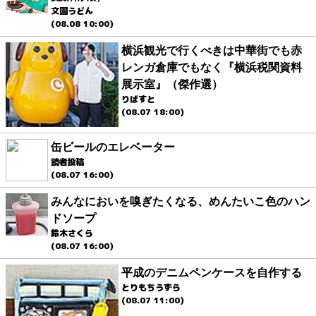
文園うどん
(08.08 10:00)
横浜観光で行くべきは中華街でも赤
レンガ倉庫でもなく『横浜税関資料
展示室』（傑作選）
りばすと
(08.07 18:00)
缶ビールのエレベーター
読者投稿
(08.07 16:00)
みんなにおいを嗅ぎたくなる、めんたいこ色のハン
ドソープ
鈴木さくら
(08.07 16:00)
平成のデニムペンケースを自作する
とりもちうずら
(08.07 11:00)