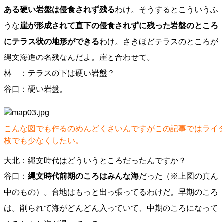
ある硬い岩盤は侵食されず残る
わけ。そうするとこういうふ
うな
崖が形成されて直下の侵食されずに残った岩盤のところ
にテラス状の地形ができる
わけ。さきほどテラスのところが
縄文海進の名残なんだよ。崖と合わせて。
林 ：テラスの下は硬い岩盤？
谷口：硬い岩盤。
こんな図でも作るのめんどくさいんですがこの記事ではライ
枚でも少なくしたい。
大北：縄文時代はどういうところだったんですか？
谷口：
縄文時代前期のころはみんな海
だった（※上図の真ん
中のもの）。台地はもっと出っ張ってるわけだ。早期のころ
は。削られて海がどんどん入っていて、中期のころになって