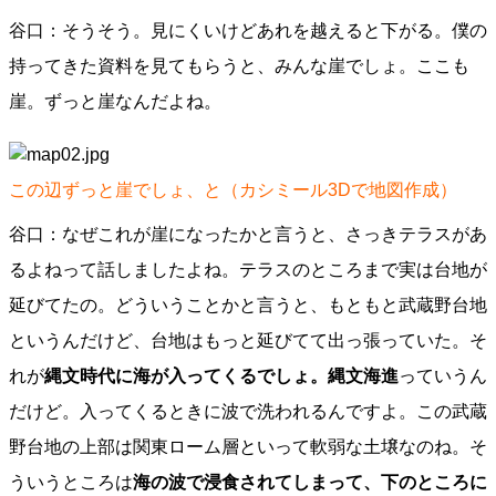
谷口：そうそう。見にくいけどあれを越えると下がる。僕の
持ってきた資料を見てもらうと、みんな崖でしょ。ここも
崖。ずっと崖なんだよね。
この辺ずっと崖でしょ、と（カシミール3Dで地図作成）
谷口：なぜこれが崖になったかと言うと、さっきテラスがあ
るよねって話しましたよね。テラスのところまで実は台地が
延びてたの。どういうことかと言うと、もともと武蔵野台地
というんだけど、台地はもっと延びてて出っ張っていた。そ
れが
縄文時代に海が入ってくるでしょ。縄文海進
っていうん
だけど。入ってくるときに波で洗われるんですよ。この武蔵
野台地の上部は関東ローム層といって軟弱な土壌なのね。そ
ういうところは
海の波で浸食されてしまって、下のところに