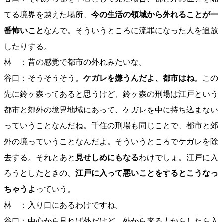
てる境界を越えた場所、
今の生活の領域から外れることが一
番怖いこと
なんで。そういうところに流罪になった人を追放
したりする。
林 ：昔の感覚で都市の外れみたいな。
谷口：そうそうそう。
ケガレを嫌うんだよ、都市はね
。この
先に鈴ヶ森ってあると思うけど、鈴ヶ森の刑場は江戸という
都市と郊外の境界地域にあって、ケガレを中に持ち込まない
っていうことなんだね。千住の刑場も同じことで、都市と郊
外の境っていうことなんだよ。そういうところでケガレを除
去する。それとあと
見せしめにもなる
わけでしょ。江戸に入
ろうとしたときの、
江戸に入って悪いことをするとこうなっ
ちゃうよ
っていう。
林 ：入り口にあるわけですね。
谷口：中心から見れば外だけど、外から来る人からしたら入