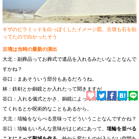
ギザのピラミッドを白っぽくしたイメージ図。古墳も石を貼
ってたので白かったそう
古墳は当時の最新の演出
大北：副葬品ってお葬式で遺品を入れるみたいなことなんで
すかね？
谷口：まあそういう部分もあるだろうね。
林：鉄剣とか銅鏡とか入れたって聞きますが
谷口：入れる儀式とかさ、銅鏡によって神代の国に連れてっ
てくれるとか呪術的なこともあるから。
大北：埴輪をならべる意味ってどういうことなんですかね？
谷口：埴輪もいろんな意味がはじめにあって。
埴輪を並べる
ことによって聖域を作る
、外から変なものが入らない空間を