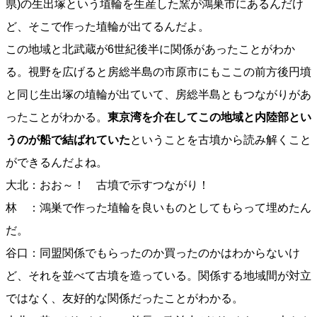
県)の生出塚という埴輪を生産した窯が鴻巣市にあるんだけ
ど、そこで作った埴輪が出てるんだよ。
この地域と北武蔵が6世紀後半に関係があったことがわか
る。視野を広げると房総半島の市原市にもここの前方後円墳
と同じ生出塚の埴輪が出ていて、房総半島ともつながりがあ
ったことがわかる。
東京湾を介在してこの地域と内陸部とい
うのが船で結ばれていた
ということを古墳から読み解くこと
ができるんだよね。
大北：おお～！ 古墳で示すつながり！
林 ：鴻巣で作った埴輪を良いものとしてもらって埋めたん
だ。
谷口：同盟関係でもらったのか買ったのかはわからないけ
ど、それを並べて古墳を造っている。関係する地域間が対立
ではなく、友好的な関係だったことがわかる。