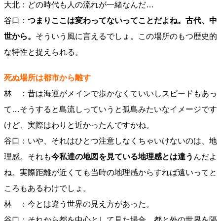
大北：どの時代も人の流れが一緒なんだ…
谷口：
つまりここは変わってないってことだよね。古代、中
世から。
そういう風に言えるでしょ。この場所のもつ歴史的
な特性と捉えられる。
死ぬ場所は都市から離す
林 ：昔は海運がメインで歩かなくていいしスピードもあっ
て…そうすると島流しっていうと孤島みたいなイメージです
けど、実際はわりと近かったんですかね。
谷口：いや、それはひとつ注意しなくちゃいけないのは、地
理感。それも
今私達の地図を見ている地理感とは違う
んだよ
ね。実際距離が近くても当時の地理感からすれば遠いってと
ころもあるわけでしょ。
林 ：今とは違う世界の見え方があった。
谷口：それから都を中心として見た場合、都と外の世界を隔