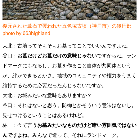
復元された葺石で覆われた五色塚古墳（神戸市）の後円部
photo by 663highland
大北：古墳ってそもそもお墓ってことでいいんですよね。
谷口：
お墓だけどお墓だけの意味じゃない
ですからね。ラン
ドマークにもなるし、お墓を作ること自体が共同体という
か、絆ができるとかさ。地域のコミュニティや権力をうまく
維持するために必要だったんじゃないですか。
大北：お城みたいな意味もありますか？
谷口：それはないと思う。防御とかそういう意味はないし。
見せつけるということはあるけれど。
林 ：今で言う
お墓みたいなものだけど暗い雰囲気ではない
んですよね
。みんなで造って、それにランドマーク。