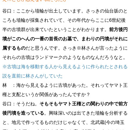
谷口：ここから埴輪が出土しています。さっきの仙台坂のと
ころも埴輪が採集されていて、その年代からここに6世紀後
半の古墳群が出来ていたということがわかります。
前方後円
墳がこのへんの一番の首長のお墓で、まわりの円墳がそれに
属するもの
だと思うんです。さっき※林さんが言ったように
それらの古墳はランドマークのようなものなんだろうなと。
※古墳は海を移動する人から見えるように作られたとされる
説を直前に林さんがしていた
林 ：海から見えるように古墳があった。それってヤマト王
権と支配というか関係があったんですか？
谷口：そうだね。
そもそもヤマト王権との関わりの中で前方
後円墳を造っている
。興味深いのは出てきた埴輪を分析する
と、地元で作ってるものだけじゃなくて、北武蔵(今の埼玉