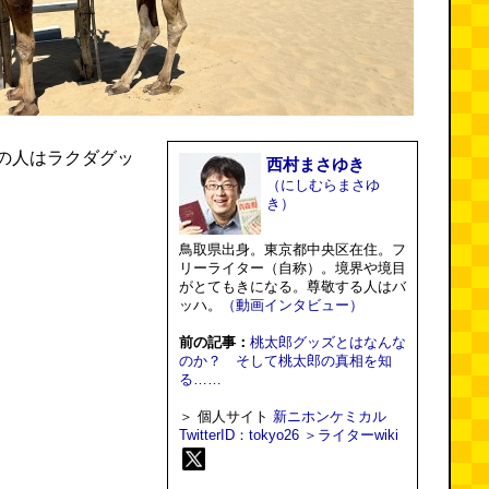
の人はラクダグッ
西村まさゆき
（にしむらまさゆ
き）
鳥取県出身。東京都中央区在住。フ
リーライター（自称）。境界や境目
がとてもきになる。尊敬する人はバ
ッハ。
（動画インタビュー）
前の記事：
桃太郎グッズとはなんな
のか？ そして桃太郎の真相を知
る……
＞ 個人サイト
新ニホンケミカル
TwitterID：tokyo26
＞ライターwiki