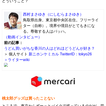
どういうこと？
西村まさゆき
（にしむらまさゆき）
鳥取県出身。東京都中央区在住。フリーライ
ター（自称）。境界や境目がとてもきにな
る。尊敬する人はバッハ。
（動画インタビュー）
前の記事：
うどん買いがちな香川の人はどれほどうどんが好き？
＞ 個人サイト
新ニホンケミカル
TwitterID：tokyo26
＞ライターwiki
桃太郎グッズは買ったことない
ところで、東京からずーっとバイクで巡っているのだが、四