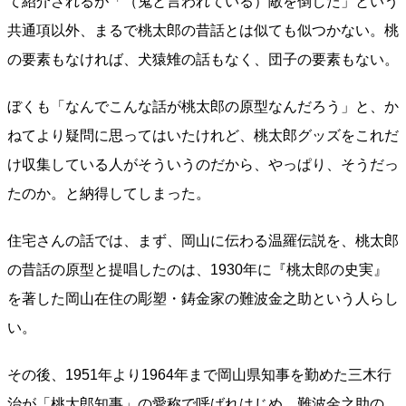
て紹介されるが「（鬼と言われている）敵を倒した」という
共通項以外、まるで桃太郎の昔話とは似ても似つかない。桃
の要素もなければ、犬猿雉の話もなく、団子の要素もない。
ぼくも「なんでこんな話が桃太郎の原型なんだろう」と、か
ねてより疑問に思ってはいたけれど、桃太郎グッズをこれだ
け収集している人がそういうのだから、やっぱり、そうだっ
たのか。と納得してしまった。
住宅さんの話では、まず、岡山に伝わる温羅伝説を、桃太郎
の昔話の原型と提唱したのは、1930年に『桃太郎の史実』
を著した岡山在住の彫塑・鋳金家の難波金之助という人らし
い。
その後、1951年より1964年まで岡山県知事を勤めた三木行
治が「桃太郎知事」の愛称で呼ばれはじめ、難波金之助の