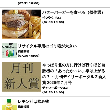
(07.31 10:00)
バターバーガーを食べる（傑作選）
べつやく れい
(07.30 18:00)
リサイクル専用のゴミ箱が大きい
読者投稿
(07.30 16:00)
やっぱり北の方に行けば行くほど自
販機の「あったか～い」率は上がる
の？ ～月刊デイリーポータルＺ新人
賞 2026年７月号
デイリーポータルZ
(07.30 16:00)
レモン汁は飲み物
読者投稿