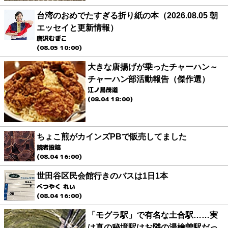
台湾のおめでたすぎる折り紙の本（2026.08.05 朝
エッセイと更新情報）
唐沢むぎこ
(08.05 10:00)
大きな唐揚げが乗ったチャーハン～
チャーハン部活動報告（傑作選）
江ノ島茂道
(08.04 18:00)
ちょこ煎がカインズPBで販売してました
読者投稿
(08.04 16:00)
世田谷区民会館行きのバスは1日1本
べつやく れい
(08.04 16:00)
「モグラ駅」で有名な土合駅……実
は真の秘境駅はお隣の湯檜曽駅だっ