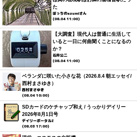
た
ぼっちのazumiさん
(08.04 11:00)
【大調査】現代人は普通に生活して
いると一日に何曲聞くことになるの
か？
石井公二
(08.04 11:00)
ベランダに咲いた小さな花（2026.8.4 朝エッセイ/
西村まさゆき）
西村まさゆき
(08.04 10:00)
SDカードのケチャップ和え / うっかりデイリー
2026年8月1日号
デイリーポータルZ
(08.03 17:00)