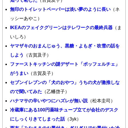
知って恥じた
（古賀及子）
無印のトイレットペーパーは淡い夢のように長い
（ネ
ッシーあやこ）
IKEAのフェイクグリーンはテレワークの最終兵器
（ま
いしろ）
ヤマザキのおまんじゅう、黒糖・よもぎ・吹雪の話を
しよう
（古賀及子）
ファーストキッチンの謎デザート「ポッフェルチェ」
がうまい
（古賀及子）
セブンイレブンの「犬のおやつ」うちの犬が激推しな
ので聞いてみた
（乙幡啓子）
ハナマサの辛いやつにハズレが無い説
（松本圭司）
冷蔵庫にある100円薬味チューブ立てが会社のデスク
にしっくりきてしまった話
（3yk）