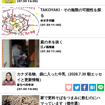
(07.30 16:00)
TAKOYAKI・その無限の可能性を探
る
みさ子の娘
(07.30 11:00)
庭の木を抜く
江ノ島茂道
(07.30 11:00)
カナダ名物、袋に入った牛乳（2026.7.30 朝エッセ
イと更新情報）
ほりべのぞみ
(07.30 10:00)
家で更科そばをつまみに飲むのにハ
マっています（傑作選）