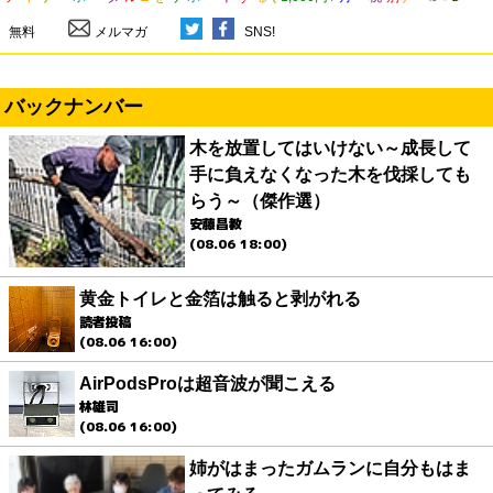
無料
メルマガ
SNS!
バックナンバー
木を放置してはいけない～成長して
手に負えなくなった木を伐採しても
らう～（傑作選）
安藤昌教
(08.06 18:00)
黄金トイレと金箔は触ると剥がれる
読者投稿
(08.06 16:00)
AirPodsProは超音波が聞こえる
林雄司
(08.06 16:00)
姉がはまったガムランに自分もはま