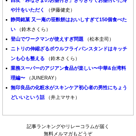
西友「みなさまのお墨付き」ぎりぎりでお墨付いた冷
や汁をいただく
（伊藤健史）
静岡銘菓 又一庵の笹麩餅はおいしすぎて150個食べた
い
（鈴木さくら）
登山でワークマンが使えすぎ問題
（松本圭司）
ニトリの伸縮ざるボウルフライパンスタンドはキッチ
ンも心も整える
（鈴木さくら）
業務スーパーのアジアン食品が楽しい〜中華&台湾料
理編〜
（JUNERAY）
無印良品の化粧水がスキンケア初心者の男性にちょう
どいいという話
（井上マサキ）
記事ランキングやリレーコラムが届く
無料メルマガもどうぞ