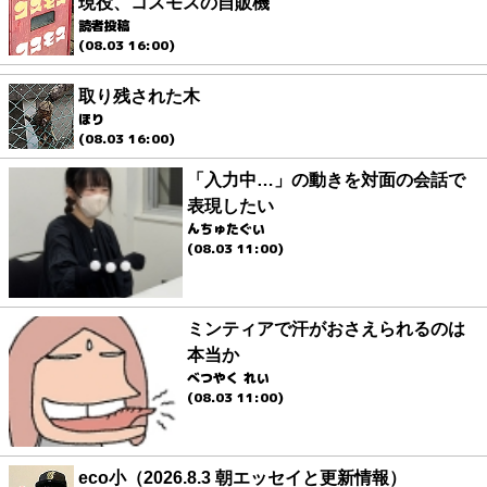
現役、コスモスの自販機
読者投稿
(08.03 16:00)
取り残された木
ほり
(08.03 16:00)
「入力中…」の動きを対面の会話で
表現したい
んちゅたぐい
(08.03 11:00)
ミンティアで汗がおさえられるのは
本当か
べつやく れい
(08.03 11:00)
eco小（2026.8.3 朝エッセイと更新情報）