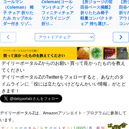
コールマン
Coleman(コール
【所ジョージの世
【所
（Coleman） 椅
マン) チェア イン
田谷ベース掲載】
田谷
子 チェア 折りた
フィニティチェア
折りたたみ椅子
折り
たみ カップホル
リクライニング
軽量コンパクトチ
アウ
ダー付き リゾ…
折り…
ェア 持ち運び…
コン
デイリーポータルZからのお願い 買って良かったものを教え
てください
デイリーポータルZのTwitterをフォローすると、あなたのタ
イムラインに「役には立たないけどなんかいい情報」がとど
きます！
デイリーポータルZは、Amazonアソシエイト・プログラムに参加して
います。
デ
イ
リ
ー
ポ
ー
タ
ル
Z
を
サ
ポ
ー
ト
す
る
(
1,000円
/
月
税
別
)