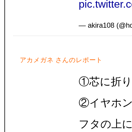
pic.twitte
— akira108 (@ho
アカメガネ さんのレポート
①芯に折り
②イヤホ
フタの上