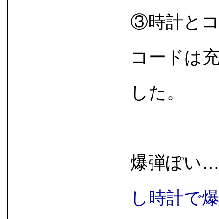
③時計と
コードは
した。
爆弾ぽい
し時計で