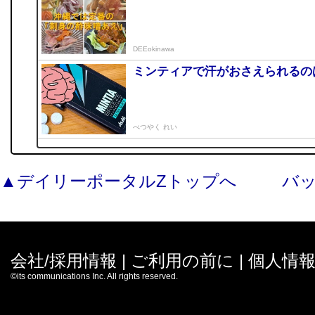
DEEokinawa
ミンティアで汗がおさえられるの
べつやく れい
▲デイリーポータルZトップへ
バ
会社/採用情報
|
ご利用の前に
|
個人情
©its communications Inc. All rights reserved.