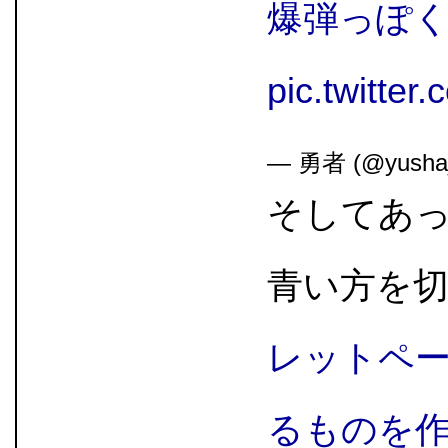
爆弾っぽ
pic.twitte
— 勇者 (@yusha
そしてあ
青い方を
レットペ
るものを