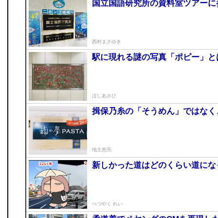
国立国語研究所の資料室ツアーに
西村まさゆき
駅に現れる謎の写真「ポピー」と
ほしあさひ
揖保乃糸の「そうめん」ではなく
地主恵亮
新しかった道はどのくらい道にな
べつやく れい