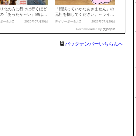
り北の方に行けば行くほど
「頑張っていかなあきません」の
の「あったか～い」率は上
元祖を探してください。～ライタ
？～月刊デイリーポータル
ー質問箱 2026.7.29
ポータルZ
2026年07月30日
デイリーポータルZ
2026年07月29日
 2026年7月号
Recommended by
バックナンバーいちらんへ