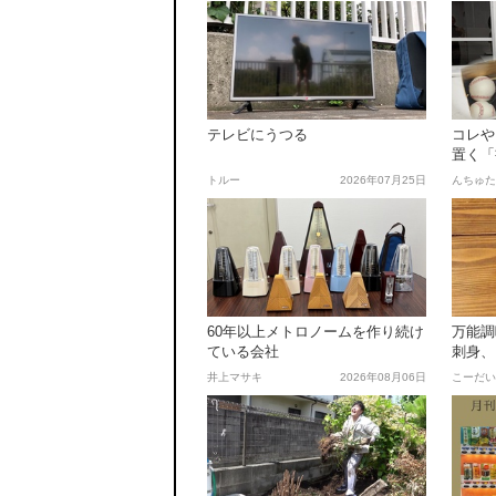
テレビにうつる
コレや
置く「
しい
トルー
2026年07月25日
んちゅた
60年以上メトロノームを作り続け
万能
ている会社
刺身、
んでも
井上マサキ
2026年08月06日
こーだい