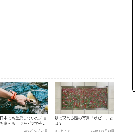
日本にも生息していたチョ
駅に現れる謎の写真「ポピー」と
を食べる キャビアで有名
は？
魚、実はサメではない
2026年07月24日
ほしあさひ
2026年07月18日