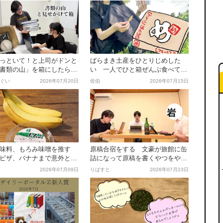
っといて！と上司がドンと
ばらまき土産をひとりじめした
書類の山」を箱にしたら楽
い 一人でひと箱ぜんぶ食べても
おいしいのだろうか
ぐい
2026年07月20日
佐伯
2026年07月15日
調味料、もろみ味噌を推す
原稿合宿をする 文豪が旅館に缶
ピザ、バナナまで意外とな
詰になって原稿を書くやつをやっ
合う
てみる
2026年07月09日
りばすと
2026年07月23日