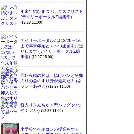
年末年始ひまつぶしタスクリスト
(デイリーポータルZ編集部)
(12.28 11:00)
デイリーポータルZは12/28～1/6
まで年末年始とくべつ企画をお送
りします (デイリーポータルZ編
集部)
(12.27 15:00)
回転火鍋の具は、揚げパンと魚卵
入りの魚のすり身が最高だ！ (ネ
ッシーあやこ)
(12.27 11:00)
餅入りきんちゃく型バッグ (べつ
やく れい)
(12.27 11:00)
小学校でヘボコンの授業をする