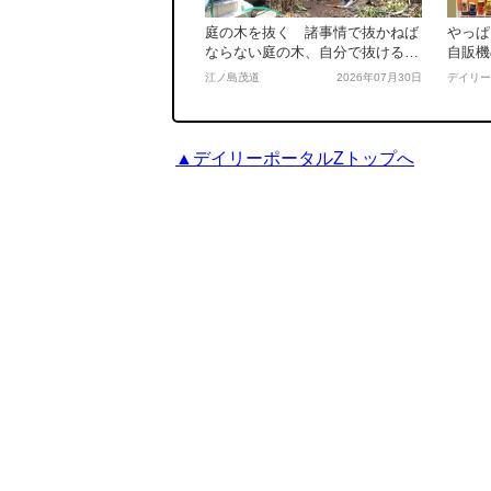
庭の木を抜く 諸事情で抜かねば
やっぱ
ならない庭の木、自分で抜けるの
自販機
か！？
がるの
江ノ島茂道
2026年07月30日
デイリー
Ｚ新人賞
▲デイリーポータルZトップへ