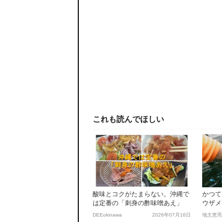
これも読んでほしい
酸味とコクがたまらない。沖縄で
かつて
は定番の「刺身の酢味噌あえ」
ウザメ
なあの
DEEokinawa
2026年07月16日
地主恵亮