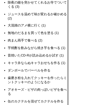
除夜の鐘を突かせてくれるお寺でついて
くる
(3)
ジュースを温めて味が変わるか確かめる
(2)
大混雑のアメ横に行く
(1)
無地のだるまを買って色を塗る
(1)
肉まん両手で食べる
(2)
芋焼酎を飲みながら焼き芋を食べる
(1)
昔焼いたCD-Rが読み込めるか試す
(1)
キャラ弁ならぬキャラおせちを作る
(1)
ダンボールでバーベルを作る
歯磨き粉を入れてクッキーを作ったらミ
ントクッキーのようになるか
アオキーズ・ピザの肉っぽいピザを食べ
る
缶のカクテルを混ぜてカクテルを作る