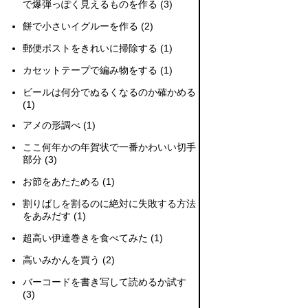
で爆弾っぽく見えるものを作る
(3)
餅で小さいイグルーを作る
(2)
郵便ポストをきれいに掃除する
(1)
カセットテープで編み物をする
(1)
ビールは何分でぬるくなるのか確かめる
(1)
アメの形調べ
(1)
ここ何年かの年賀状で一番かわいい切手
部分
(3)
お節をあたためる
(1)
割りばしを割るのに絶対に失敗する方法
をあみだす
(1)
超高い伊達巻きを食べてみた
(1)
高いみかんを買う
(2)
バーコードを書き写して読めるか試す
(3)