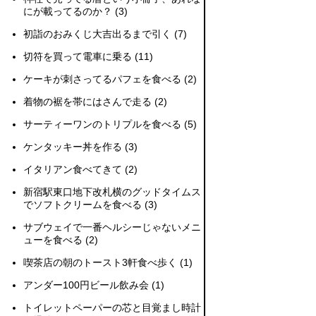
にが載ってるのか？
(3)
初詣のおみくじ大吉出るまで引く
(7)
切符を買って電車に乗る
(11)
ケーキが刺さってるパフェを食べる
(2)
着物の裾を帯にはさんで走る
(2)
サーティーワンのトリプルを食べる
(5)
ケンタッキー丼を作る
(3)
イタリアン食べてきて
(2)
新宿駅東口地下改札横のグッドタイムス
でソフトクリームを食べる
(3)
サブウェイで一番ヘルシーじゃないメニ
ューを食べる
(2)
喫茶店の朝のトースト3軒食べ歩く
(1)
アンダー100円ビール飲み会
(1)
トイレットペーパーの芯と目覚まし時計