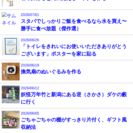
2026/07/01
スタバでしっかりご飯を食べるなら水を買え〜
勝手に食べ放題（傑作選）
2026/06/26
「トイレをきれいにお使いいただきありがとう
ございます」ポスターを家に貼る
2026/06/19
換気扇のぬいぐるみを作る
2026/06/12
妖怪万年竹と新潟にある逆（さかさ）ダケの藪
に行く
2026/06/05
ごちゃごちゃの棚がすっきり片付く、ギフト風
収納法