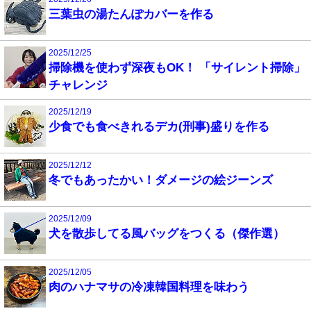
三葉虫の湯たんぽカバーを作る
2025/12/25
掃除機を使わず深夜もOK！ 「サイレント掃除」
チャレンジ
2025/12/19
少食でも食べきれるデカ(刑事)盛りを作る
2025/12/12
冬でもあったかい！ダメージの絵ジーンズ
2025/12/09
犬を散歩してる風バッグをつくる（傑作選）
2025/12/05
肉のハナマサの冷凍韓国料理を味わう