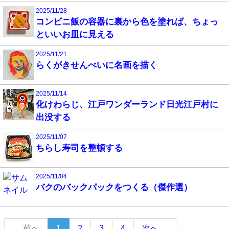
2025/11/28
コンビニ飯の容器に裏から色を塗れば、ちょっ
といいお皿に見える
2025/11/21
らくがきせんべいに名画を描く
2025/11/14
化けわらじ、江戸ワンダーランド日光江戸村に
出没する
2025/11/07
ちらし寿司を整頓する
2025/11/04
バクのバックパックをつくる（傑作選）
（こ
← 前へ
1
2
3
4
次へ →