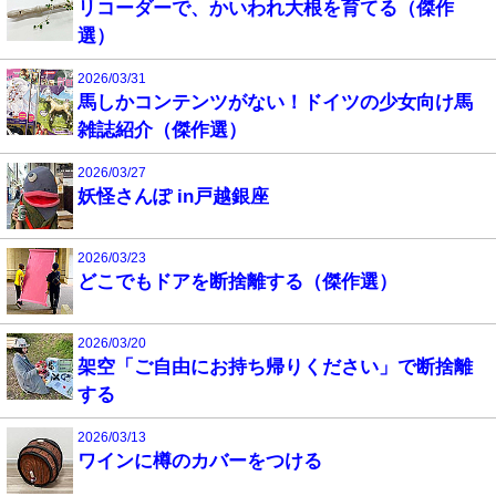
リコーダーで、かいわれ大根を育てる（傑作
選）
2026/03/31
馬しかコンテンツがない！ドイツの少女向け馬
雑誌紹介（傑作選）
2026/03/27
妖怪さんぽ in戸越銀座
2026/03/23
どこでもドアを断捨離する（傑作選）
2026/03/20
架空「ご自由にお持ち帰りください」で断捨離
する
2026/03/13
ワインに樽のカバーをつける