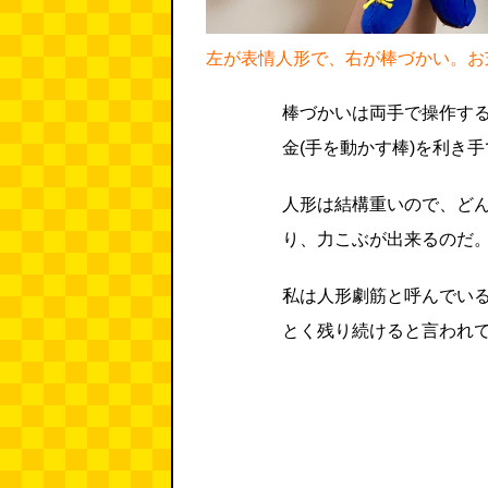
左が表情人形で、右が棒づかい。お
棒づかいは両手で操作す
金(手を動かす棒)を利き
人形は結構重いので、ど
り、力こぶが出来るのだ。
私は人形劇筋と呼んでい
とく残り続けると言われ