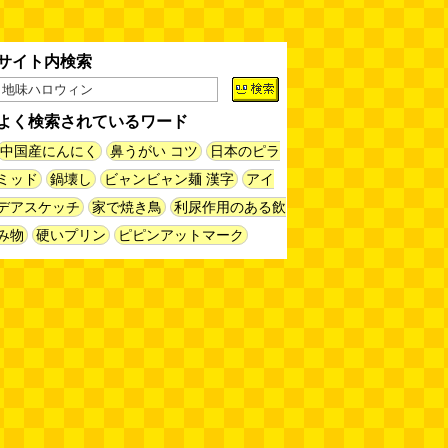
朝エッセイと更新情報）
(佐伯)
(08.06 10:00)
サイト内検索
土浦の高架道路「土浦ニューウェ
イ」を見に行く（傑作選）
(西村
まさゆき)
(08.05 18:00)
よく検索されているワード
ヘアスタイルが3Dになっている
中国産にんにく
鼻うがい コツ
日本のピラ
美容室の看板
(読者投稿)
(08.05
ミッド
鍋壊し
ビャンビャン麺 漢字
アイ
16:00)
デアスケッチ
家で焼き鳥
利尿作用のある飲
皿に乗った豚バラブロックの指輪
み物
硬いプリン
ピピンアットマーク
(べつやく れい)
(08.05 16:00)
フエラムネをさらに笛っぽくした
らホイッスルになりました
(爲房
新太朗)
(08.05 11:00)
缶チューハイの内側の世界
(パリ
ッコ)
(08.05 11:00)