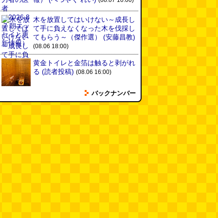
(08.07 10:00)
木を放置してはいけない～成長し
て手に負えなくなった木を伐採し
てもらう～（傑作選）
(安藤昌教)
(08.06 18:00)
黄金トイレと金箔は触ると剥がれ
る
(読者投稿)
(08.06 16:00)
バックナンバー
AirPodsProは超音波が聞こえる
(林雄司)
(08.06 16:00)
姉がはまったガムランに自分もは
まってみる
(まいしろ)
(08.06
11:00)
60年以上メトロノームを作り続
けている会社
(井上マサキ)
(08.06
11:00)
全然関係ないんですが（2026.8.6