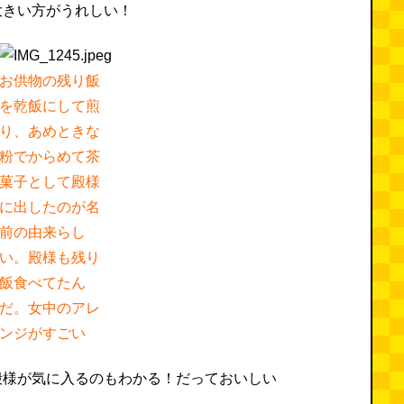
大きい方がうれしい！
お供物の残り飯
を乾飯にして煎
り、あめときな
粉でからめて茶
菓子として殿様
に出したのが名
前の由来らし
い。殿様も残り
飯食べてたん
だ。女中のアレ
ンジがすごい
殿様が気に入るのもわかる！だっておいしい