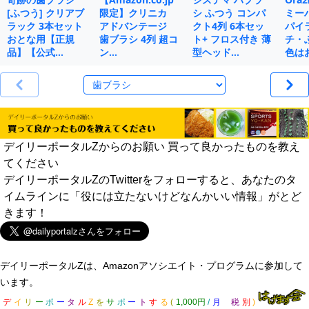
[ふつう] クリアブ
限定】クリニカ
シ ふつう コンパ
ミー
ラック 3本セット
アドバンテージ
クト4列 6本セッ
パイ
おとな用【正規
歯ブラシ 4列 超コ
ト+ フロス付き 薄
チ・
品】【公式…
ン…
型ヘッド…
色は
デイリーポータルZからのお願い 買って良かったものを教え
てください
デイリーポータルZのTwitterをフォローすると、あなたのタ
イムラインに「役には立たないけどなんかいい情報」がとど
きます！
デイリーポータルZは、Amazonアソシエイト・プログラムに参加して
います。
デ
イ
リ
ー
ポ
ー
タ
ル
Z
を
サ
ポ
ー
ト
す
る
(
1,000円
/
月
税
別
)