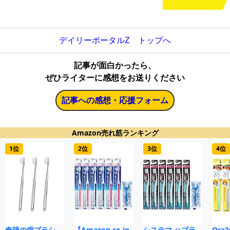
デイリーポータルZ トップへ
記事が面白かったら、
ぜひライターに感想をお送りください
記事への感想・応援フォーム
Amazon売れ筋ランキング
1位
2位
3位
4位
奇跡の歯ブラシ
【Amazon.co.jp
システマ ハブラ
Ora