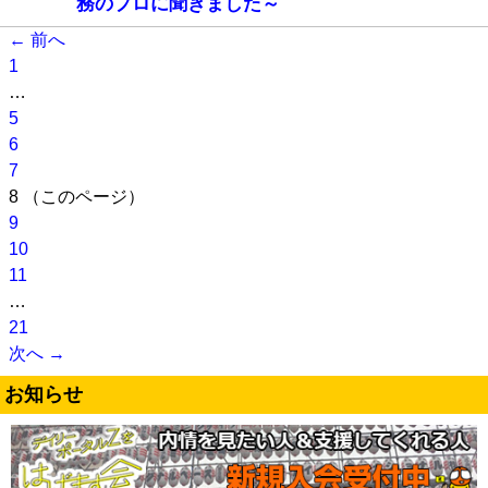
務のプロに聞きました～
← 前へ
1
…
5
6
7
8
（このページ）
9
10
11
…
21
次へ →
お知らせ