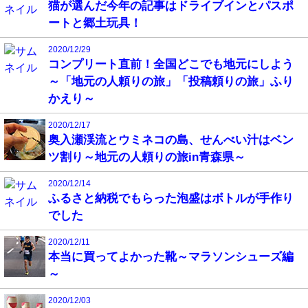
猫が選んだ今年の記事はドライブインとパスポ
ートと郷土玩具！
2020/12/29
コンプリート直前！全国どこでも地元にしよう
～「地元の人頼りの旅」「投稿頼りの旅」ふり
かえり～
2020/12/17
奥入瀬渓流とウミネコの島、せんべい汁はベン
ツ割り～地元の人頼りの旅in青森県～
2020/12/14
ふるさと納税でもらった泡盛はボトルが手作り
でした
2020/12/11
本当に買ってよかった靴～マラソンシューズ編
～
2020/12/03