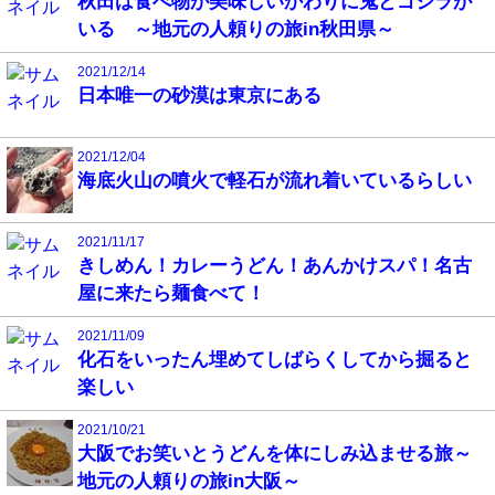
秋田は食べ物が美味しいかわりに鬼とゴジラが
いる ～地元の人頼りの旅in秋田県～
2021/12/14
日本唯一の砂漠は東京にある
2021/12/04
海底火山の噴火で軽石が流れ着いているらしい
2021/11/17
きしめん！カレーうどん！あんかけスパ！名古
屋に来たら麺食べて！
2021/11/09
化石をいったん埋めてしばらくしてから掘ると
楽しい
2021/10/21
大阪でお笑いとうどんを体にしみ込ませる旅～
地元の人頼りの旅in大阪～