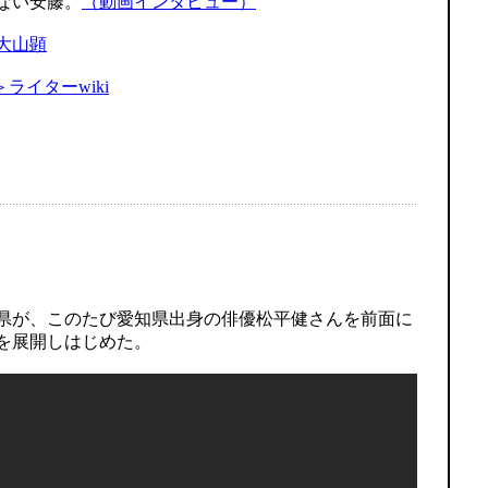
ない安藤。
（動画インタビュー）
大山顕
＞ライターwiki
県が、このたび愛知県出身の俳優松平健さんを前面に
を展開しはじめた。