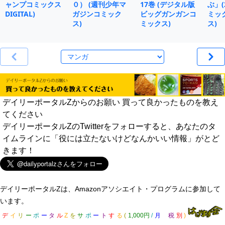
ャンプコミックス
０） (週刊少年マ
17巻 (デジタル版
ぶ」(
DIGITAL)
ガジンコミック
ビッグガンガンコ
ミッ
ス)
ミックス)
ス)
デイリーポータルZからのお願い 買って良かったものを教え
てください
デイリーポータルZのTwitterをフォローすると、あなたのタ
イムラインに「役には立たないけどなんかいい情報」がとど
きます！
デイリーポータルZは、Amazonアソシエイト・プログラムに参加して
います。
デ
イ
リ
ー
ポ
ー
タ
ル
Z
を
サ
ポ
ー
ト
す
る
(
1,000円
/
月
税
別
)