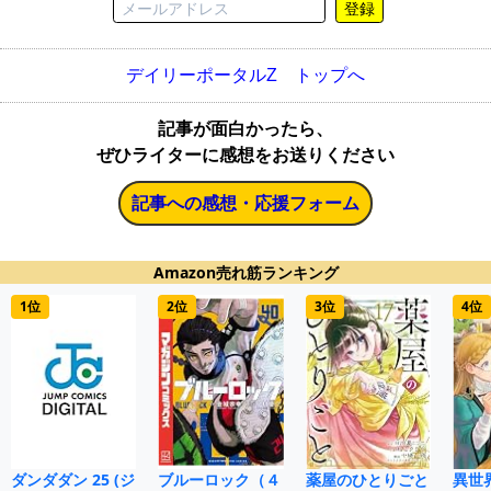
登録
デイリーポータルZ トップへ
記事が面白かったら、
ぜひライターに感想をお送りください
記事への感想・応援フォーム
Amazon売れ筋ランキング
1位
2位
3位
4位
ダンダダン 25 (ジ
ブルーロック（４
薬屋のひとりごと
異世