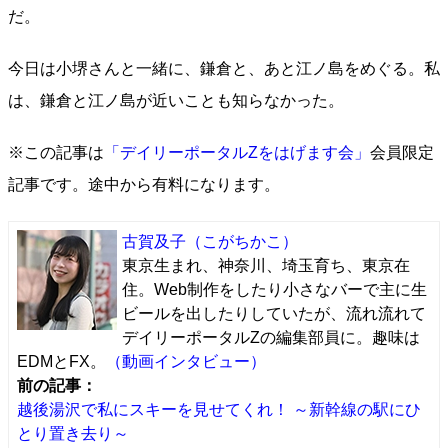
だ。
今日は小堺さんと一緒に、鎌倉と、あと江ノ島をめぐる。私
は、鎌倉と江ノ島が近いことも知らなかった。
※この記事は
「デイリーポータルZをはげます会」
会員限定
記事です。途中から有料になります。
古賀及子
（こがちかこ）
東京生まれ、神奈川、埼玉育ち、東京在
住。Web制作をしたり小さなバーで主に生
ビールを出したりしていたが、流れ流れて
デイリーポータルZの編集部員に。趣味は
EDMとFX。
（動画インタビュー）
前の記事：
越後湯沢で私にスキーを見せてくれ！ ～新幹線の駅にひ
とり置き去り～