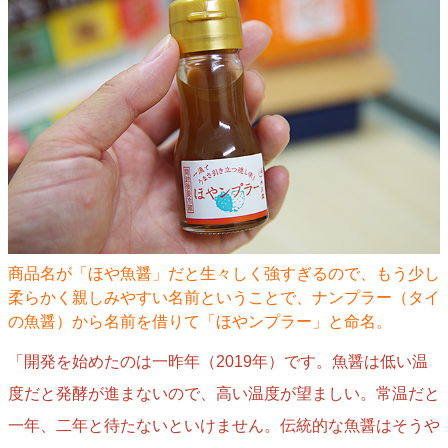
商品名が「ほや魚醤」だと生々しく強すぎるので、もう少し
柔らかく親しみやすい名前ということで、ナンプラー（タイ
の魚醤）から名前を借りて「ほやンプラー」と命名。
「開発を始めたのは一昨年（2019年）です。魚醤は低い温
度だと発酵が進まないので、高い温度が望ましい。常温だと
一年、二年と待たないといけません。伝統的な魚醤はそうや