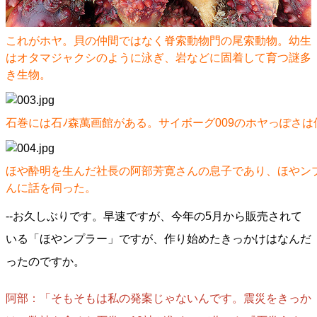
これがホヤ。貝の仲間ではなく脊索動物門の尾索動物。幼生
はオタマジャクシのように泳ぎ、岩などに固着して育つ謎多
き生物。
石巻には石ﾉ森萬画館がある。サイボーグ009のホヤっぽさ
ほや酔明を生んだ社長の阿部芳寛さんの息子であり、ほやン
んに話を伺った。
--お久しぶりです。早速ですが、今年の5月から販売されて
いる「ほやンプラー」ですが、作り始めたきっかけはなんだ
ったのですか。
阿部：「そもそもは私の発案じゃないんです。震災をきっか