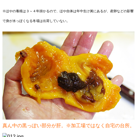
※ほやの養殖は３～４年掛かるので、ほや自体は年中生け簀にあるが、産卵などの影響
で身が水っぽくなる冬場は出荷していない。
真ん中の黒っぽい部分が肝。※加工場ではなく自宅の台所。