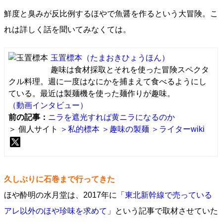
鮮度と臭みが反比例するほやで魚醤を作るという大冒険。こ
れは詳しく話を聞いてみなくては。
玉置標本
（たまおきひょうほん）
趣味は食材採取とそれを使った冒険スペクタ
クル料理。週に一度はなにかを捕まえて食べるようにし
ている。最近は製麺機を使った麺作りが趣味。
（動画インタビュー）
前の記事：
ニラを遮光すれば黄ニラになるのか
＞ 個人サイト
＞私的標本
＞趣味の製麺
＞ライターwiki
久しぶりに石巻まで行ってきた
ほや酔明の水月堂は、2017年に「
東北新幹線で売っている
アレ以外のほや珍味を求めて
」という記事で取材させていた