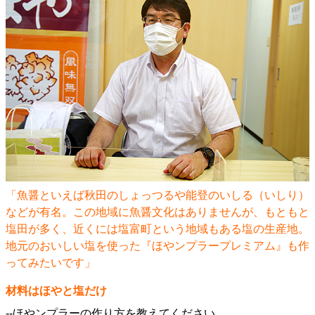
「魚醤といえば秋田のしょっつるや能登のいしる（いしり）
などが有名。この地域に魚醤文化はありませんが、もともと
塩田が多く、近くには塩富町という地域もある塩の生産地。
地元のおいしい塩を使った『ほやンプラープレミアム』も作
ってみたいです」
材料はほやと塩だけ
--ほやンプラーの作り方を教えてください。