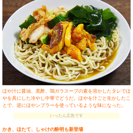
ほや汁に醤油、黒酢、鶏ガラスープの素を溶かしたタレでほ
やを具にした冷やし中華でどうだ。ほやを汁ごと生かしたこ
とで、逆にほやンプラーを使っているような味になった。
いったん広告です
かき、ほたて、しゃけの酔明も新登場