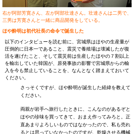
右が阿部芳寛さん、左が阿部壮達さん。壮達さんは二男で、
三男は芳寛さんと一緒に商品開発をしている。
ほや酔明は初代社長の命令で誕生した
以下のインタビューを読む前に、宮城県はほやの生産量が
圧倒的に日本一であること、震災で養殖場は壊滅したが復
活を遂げたこと、そして震災前は生産したほやの７割以上
を輸出していた韓国が、原発事故の影響で宮城県からの輸
入を今も禁止していることを、なんとなく踏まえておいて
ください。
さっそくですが、ほや酔明が誕生した経緯を教えて
ください。
両親が岩手へ旅行したときに、こんなのがあるぞと
ほやの珍味を買ってきて、おまえ作ってみろと。正
直あまりよろしいものではなかったので、私も売れ
るとは思っていなかったのですが、乾燥させる機械