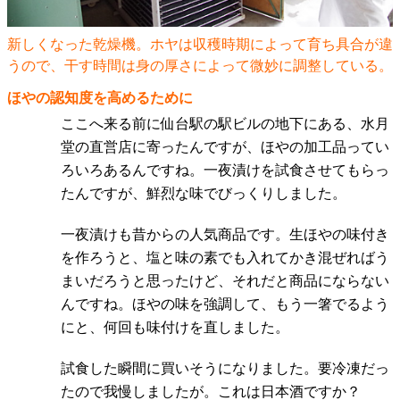
新しくなった乾燥機。ホヤは収穫時期によって育ち具合が違
うので、干す時間は身の厚さによって微妙に調整している。
ほやの認知度を高めるために
ここへ来る前に仙台駅の駅ビルの地下にある、水月
堂の直営店に寄ったんですが、ほやの加工品ってい
ろいろあるんですね。一夜漬けを試食させてもらっ
たんですが、鮮烈な味でびっくりしました。
一夜漬けも昔からの人気商品です。生ほやの味付き
を作ろうと、塩と味の素でも入れてかき混ぜればう
まいだろうと思ったけど、それだと商品にならない
んですね。ほやの味を強調して、もう一箸でるよう
にと、何回も味付けを直しました。
試食した瞬間に買いそうになりました。要冷凍だっ
たので我慢しましたが。これは日本酒ですか？