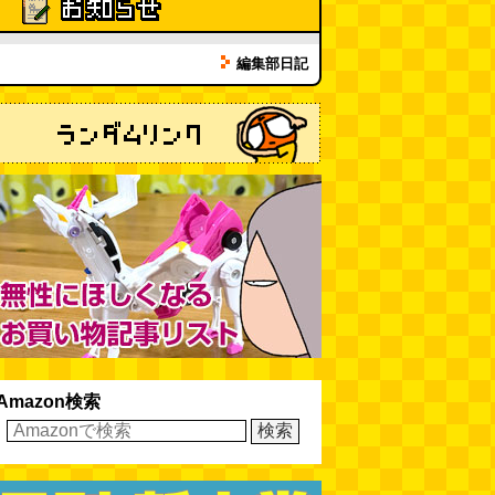
「モグラ駅」で有名な土合駅……
実は真の秘境駅はお隣の湯檜曽駅
だった
(ぼっちのazumiさん)
編集部日記
(08.04 11:00)
【大調査】現代人は普通に生活し
ていると一日に何曲聞くことにな
るのか？
(石井公二)
(08.04 11:00)
ベランダに咲いた小さな花
（2026.8.4 朝エッセイ/西村まさ
ゆき）
(西村まさゆき)
(08.04
10:00)
Amazon検索