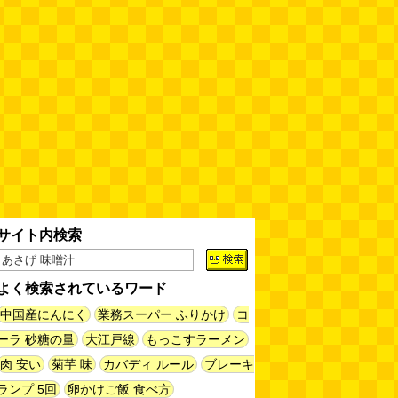
揖保乃糸の「そうめん」ではな
く、揖保乃糸の「パスタ」を食べ
る
(地主恵亮)
(08.07 11:00)
人間ドックと能力者の医者
（2026.8.7 朝エッセイと更新情
報）
(べつやく れい)
(08.07 10:00)
木を放置してはいけない～成長し
て手に負えなくなった木を伐採し
てもらう～（傑作選）
(安藤昌教)
(08.06 18:00)
サイト内検索
黄金トイレと金箔は触ると剥がれ
る
(読者投稿)
(08.06 16:00)
よく検索されているワード
中国産にんにく
業務スーパー ふりかけ
コ
AirPodsProは超音波が聞こえる
(林雄司)
(08.06 16:00)
ーラ 砂糖の量
大江戸線
もっこすラーメン
肉 安い
菊芋 味
カバディ ルール
ブレーキ
姉がはまったガムランに自分もは
ランプ 5回
卵かけご飯 食べ方