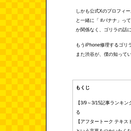
しかも公式Xのプロフィールに
と一緒に「 #バナナ」って
か関係なく、ゴリラの話
もうiPhone修理するゴ
また渋谷が、僕の知って
もくじ
【3/9～3/15記事ラン
る
【アフタートーク テキス
という言葉をつかいたく