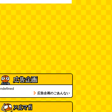
まってみる
(まいしろ)
(08.06
11:00)
60年以上メトロノームを作り続
けている会社
(井上マサキ)
(08.06
11:00)
全然関係ないんですが（2026.8.6
朝エッセイと更新情報）
(佐伯)
(08.06 10:00)
土浦の高架道路「土浦ニューウェ
イ」を見に行く（傑作選）
(西村
まさゆき)
(08.05 18:00)
ヘアスタイルが3Dになっている
美容室の看板
(読者投稿)
(08.05
16:00)
ndefined
皿に乗った豚バラブロックの指輪
広告企画のごあんない
(べつやく れい)
(08.05 16:00)