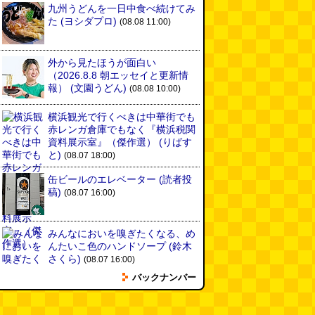
九州うどんを一日中食べ続けてみ
た
(ヨシダプロ)
(08.08 11:00)
外から見たほうが面白い
（2026.8.8 朝エッセイと更新情
報）
(文園うどん)
(08.08 10:00)
横浜観光で行くべきは中華街でも
赤レンガ倉庫でもなく『横浜税関
資料展示室』（傑作選）
(りばす
と)
(08.07 18:00)
缶ビールのエレベーター
(読者投
稿)
(08.07 16:00)
みんなにおいを嗅ぎたくなる、め
んたいこ色のハンドソープ
(鈴木
さくら)
(08.07 16:00)
バックナンバー
平成のデニムペンケースを自作す
る
(とりもちうずら)
(08.07 11:00)