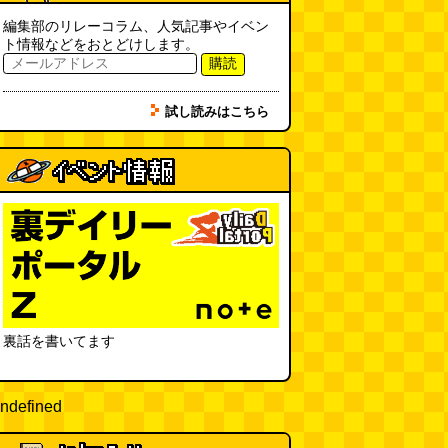
フエラムネをさらに笛っぽくした
らホイッスルになりました
(爲房
編集部のリレーコラム、人気記事やイベン
新太朗)
(08.05 11:00)
ト情報などをおとどけします。
購読
缶チューハイの内側の世界
(パリ
ッコ)
(08.05 11:00)
試し読みはこちら
台湾のおめでたすぎる折り紙の本
（2026.08.05 朝エッセイと更新
情報）
(唐沢むぎこ)
(08.05 10:00)
大きな唐揚げが乗ったチャーハン
～チャーハン部活動報告（傑作
選）
(江ノ島茂道)
(08.04 18:00)
ちょこ煎がカインズPBで販売し
てました
(読者投稿)
(08.04 16:00)
裏話を書いてます
世田谷区民会館行きのバスは1日
1本
(べつやく れい)
ndefined
(08.04 16:00)