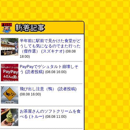
半年前に駅前で見かけた食堂がど
うしても気になるのでまた行った
（傑作選）
(スズキナオ)
(08.08
18:00)
PayPayでゲシュタルト崩壊しそ
う
(読者投稿)
(08.08 16:00)
飛び出し注意（鴨）
(読者投稿)
(08.08 16:00)
お茶屋さんのソフトクリームを食
べる
(トルー)
(08.08 11:00)