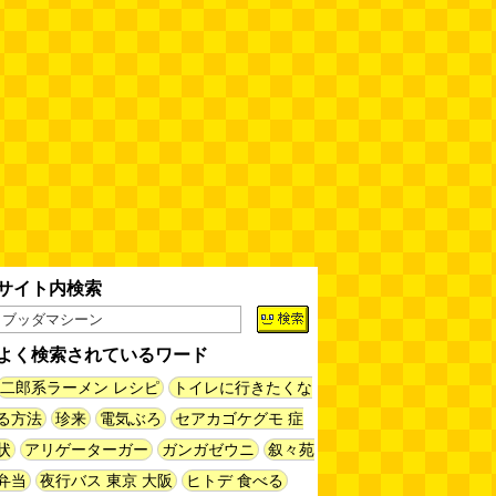
サイト内検索
よく検索されているワード
二郎系ラーメン レシピ
トイレに行きたくな
る方法
珍来
電気ぶろ
セアカゴケグモ 症
状
アリゲーターガー
ガンガゼウニ
叙々苑
弁当
夜行バス 東京 大阪
ヒトデ 食べる