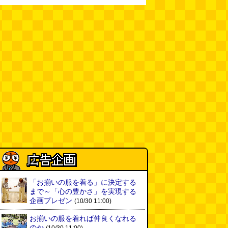
「お揃いの服を着る」に決定する
まで～「心の豊かさ」を実現する
企画プレゼン
(10/30 11:00)
お揃いの服を着れば仲良くなれる
のか