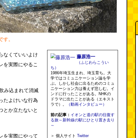
です。
らなくていいよけ
藤原浩一
（ふじわらこうい
レを実際にやるこ
ち）
1986年埼玉生まれ、埼玉育ち。大
学ではコミュニケーション論を学
ぶ。しかし社会に出るためのコミュ
ニケーション力は養えず悲しむ。イ
に飲み込まれて消滅
ンドに行ったことがある。NHKの
ドラマに出たことがある（エキスト
ったよけいな行為
ラで）。
（動画インタビュー）
つとか立たないと
前の記事：
イオンと道の駅の往復す
る旅～新幹線の駅にひとり置き去り
～
レを実際にやって
＞ 個人サイト
Twitter