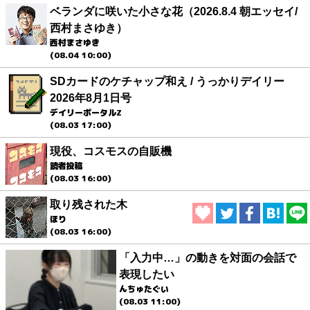
ベランダに咲いた小さな花（2026.8.4 朝エッセイ/
西村まさゆき）
西村まさゆき
(08.04 10:00)
SDカードのケチャップ和え / うっかりデイリー
2026年8月1日号
デイリーポータルZ
(08.03 17:00)
現役、コスモスの自販機
読者投稿
(08.03 16:00)
取り残された木
ほり
(08.03 16:00)
「入力中…」の動きを対面の会話で
表現したい
んちゅたぐい
(08.03 11:00)