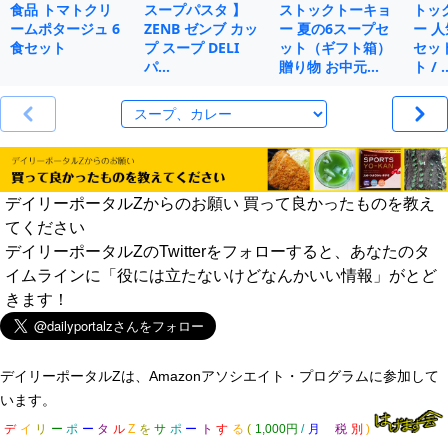
食品 トマトクリ
スープパスタ 】
ストックトーキョ
トッ
ームポタージュ 6
ZENB ゼンブ カッ
ー 夏の6スープセ
ー 人
食セット
プ スープ DELI
ット（ギフト箱）
セット
パ…
贈り物 お中元…
ト / 
デイリーポータルZからのお願い 買って良かったものを教え
てください
デイリーポータルZのTwitterをフォローすると、あなたのタ
イムラインに「役には立たないけどなんかいい情報」がとど
きます！
デイリーポータルZは、Amazonアソシエイト・プログラムに参加して
います。
デ
イ
リ
ー
ポ
ー
タ
ル
Z
を
サ
ポ
ー
ト
す
る
(
1,000円
/
月
税
別
)