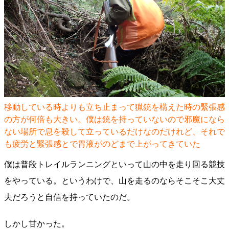
移動している時よりも立ち止まって猟銃を構えた時の緊張感
の方が何倍も大きい。僕は銃を持っていないので​邪魔になら
ない場所で​息を殺して立っているだけなのだけれど、それで
も疲労と緊張感とで胃液がのどまで上がってきていた
僕は普段トレイルランニングといって山の中を走り回る競技
をやっている。というわけで、山を走るのならそこそこ大丈
夫だろうと自信を持っていたのだ。
しかし甘かった。