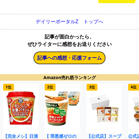
デイリーポータルZ トップへ
記事が面白かったら、
ぜひライターに感想をお送りください
記事への感想・応援フォーム
Amazon売れ筋ランキング
1位
2位
3位
4位
【完全メシ】日清
【 罪悪感ゼロの
【公式店】スープ
公式