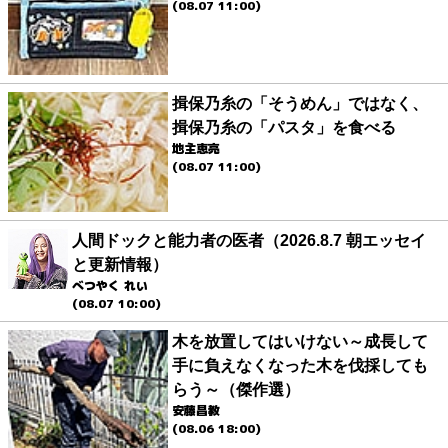
(08.07 11:00)
揖保乃糸の「そうめん」ではなく、
揖保乃糸の「パスタ」を食べる
地主恵亮
(08.07 11:00)
人間ドックと能力者の医者（2026.8.7 朝エッセイ
と更新情報）
べつやく れい
(08.07 10:00)
木を放置してはいけない～成長して
手に負えなくなった木を伐採しても
らう～（傑作選）
安藤昌教
(08.06 18:00)