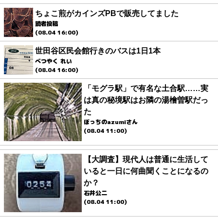
ちょこ煎がカインズPBで販売してました
読者投稿
(08.04 16:00)
世田谷区民会館行きのバスは1日1本
べつやく れい
(08.04 16:00)
「モグラ駅」で有名な土合駅……実
は真の秘境駅はお隣の湯檜曽駅だっ
た
ぼっちのazumiさん
(08.04 11:00)
【大調査】現代人は普通に生活して
いると一日に何曲聞くことになるの
か？
石井公二
(08.04 11:00)