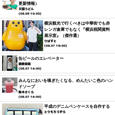
更新情報）
文園うどん
(08.08 10:00)
横浜観光で行くべきは中華街でも赤
レンガ倉庫でもなく『横浜税関資料
展示室』（傑作選）
りばすと
(08.07 18:00)
缶ビールのエレベーター
読者投稿
(08.07 16:00)
みんなにおいを嗅ぎたくなる、めんたいこ色のハン
ドソープ
鈴木さくら
(08.07 16:00)
平成のデニムペンケースを自作する
とりもちうずら