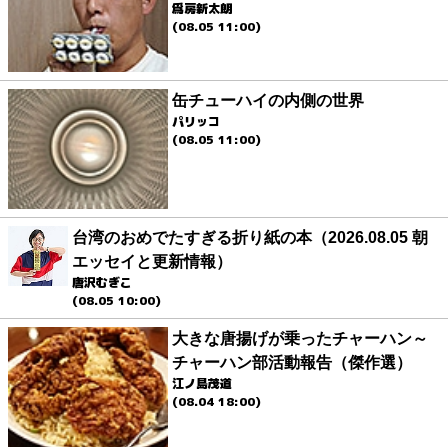
爲房新太朗
(08.05 11:00)
缶チューハイの内側の世界
パリッコ
(08.05 11:00)
台湾のおめでたすぎる折り紙の本（2026.08.05 朝
エッセイと更新情報）
唐沢むぎこ
(08.05 10:00)
大きな唐揚げが乗ったチャーハン～
チャーハン部活動報告（傑作選）
江ノ島茂道
(08.04 18:00)