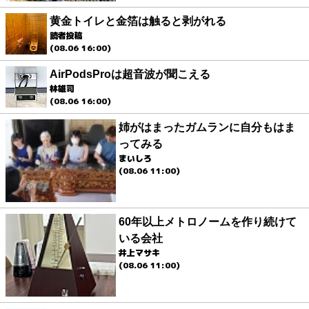
黄金トイレと金箔は触ると剥がれる
読者投稿
(08.06 16:00)
AirPodsProは超音波が聞こえる
林雄司
(08.06 16:00)
姉がはまったガムランに自分もはま
ってみる
まいしろ
(08.06 11:00)
60年以上メトロノームを作り続けて
いる会社
井上マサキ
(08.06 11:00)