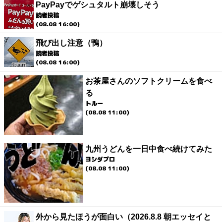
PayPayでゲシュタルト崩壊しそう
読者投稿
(08.08 16:00)
飛び出し注意（鴨）
読者投稿
(08.08 16:00)
お茶屋さんのソフトクリームを食べ
る
トルー
(08.08 11:00)
九州うどんを一日中食べ続けてみた
ヨシダプロ
(08.08 11:00)
外から見たほうが面白い（2026.8.8 朝エッセイと