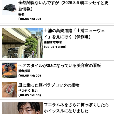
全然関係ないんですが（2026.8.6 朝エッセイと更
新情報）
佐伯
(08.06 10:00)
土浦の高架道路「土浦ニューウェ
イ」を見に行く（傑作選）
西村まさゆき
(08.05 18:00)
ヘアスタイルが3Dになっている美容室の看板
読者投稿
(08.05 16:00)
皿に乗った豚バラブロックの指輪
べつやく れい
(08.05 16:00)
フエラムネをさらに笛っぽくしたら
ホイッスルになりました