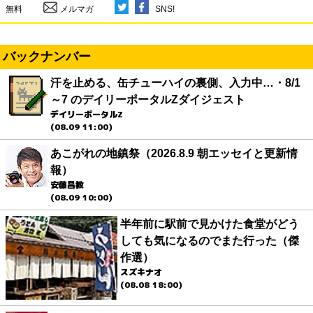
無料
メルマガ
SNS!
バックナンバー
汗を止める、缶チューハイの裏側、入力中…・8/1
～7 のデイリーポータルZダイジェスト
デイリーポータルZ
(08.09 11:00)
あこがれの地鎮祭（2026.8.9 朝エッセイと更新情
報）
安藤昌教
(08.09 10:00)
半年前に駅前で見かけた食堂がどう
しても気になるのでまた行った（傑
作選）
スズキナオ
(08.08 18:00)