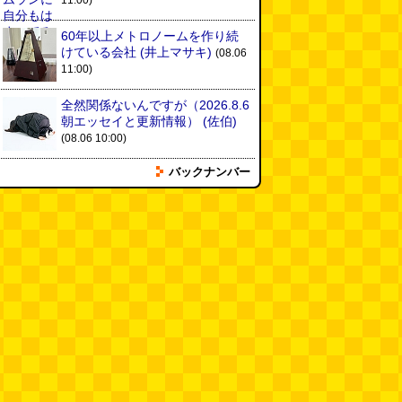
11:00)
60年以上メトロノームを作り続
けている会社
(井上マサキ)
(08.06
11:00)
全然関係ないんですが（2026.8.6
朝エッセイと更新情報）
(佐伯)
(08.06 10:00)
バックナンバー
土浦の高架道路「土浦ニューウェ
イ」を見に行く（傑作選）
(西村
まさゆき)
(08.05 18:00)
ヘアスタイルが3Dになっている
美容室の看板
(読者投稿)
(08.05
16:00)
皿に乗った豚バラブロックの指輪
(べつやく れい)
(08.05 16:00)
フエラムネをさらに笛っぽくした
らホイッスルになりました
(爲房