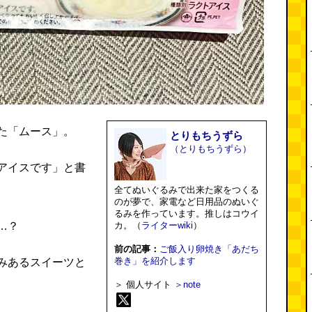
た「ムース」。
とりもちうずら
（とりもちうずら）
アイスです」と書
全てぬいぐるみで出来た家をつくる
のが夢で、家電など日用品のぬいぐ
るみを作っています。推しはコウイ
…？
カ。（
ライターwiki
）
前の記事：
ご飯入り卵焼き「あだち
巻き」を紹介します
みあるスイーツと
＞ 個人サイト
＞note