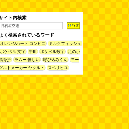
新太朗)
(08.05 11:00)
缶チューハイの内側の世界
(パリ
サイト内検索
ッコ)
(08.05 11:00)
よく検索されているワード
台湾のおめでたすぎる折り紙の本
（2026.08.05 朝エッセイと更新
オレンジハート コンビニ
ミルクフィッシュ
情報）
(唐沢むぎこ)
(08.05 10:00)
ポケベル 文字
牛皿
ポケベル数字
足の小
指骨折
ラムー 怪しい
呼び込みくん
ヨー
大きな唐揚げが乗ったチャーハン
～チャーハン部活動報告（傑作
グルトメーカー ヤクルト
スベリヒユ
選）
(江ノ島茂道)
(08.04 18:00)
ちょこ煎がカインズPBで販売し
てました
(読者投稿)
(08.04 16:00)
世田谷区民会館行きのバスは1日
1本
(べつやく れい)
(08.04 16:00)
「モグラ駅」で有名な土合駅……