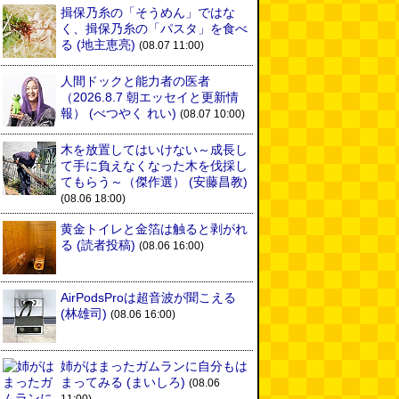
揖保乃糸の「そうめん」ではな
く、揖保乃糸の「パスタ」を食べ
る
(地主恵亮)
(08.07 11:00)
人間ドックと能力者の医者
（2026.8.7 朝エッセイと更新情
報）
(べつやく れい)
(08.07 10:00)
木を放置してはいけない～成長し
て手に負えなくなった木を伐採し
てもらう～（傑作選）
(安藤昌教)
(08.06 18:00)
黄金トイレと金箔は触ると剥がれ
る
(読者投稿)
(08.06 16:00)
AirPodsProは超音波が聞こえる
(林雄司)
(08.06 16:00)
姉がはまったガムランに自分もは
まってみる
(まいしろ)
(08.06