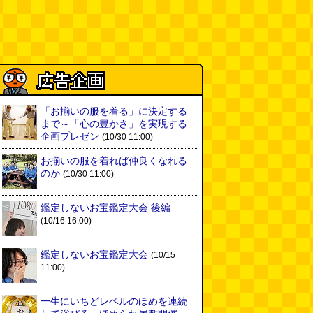
実は真の秘境駅はお隣の湯檜曽駅
だった
(ぼっちのazumiさん)
(08.04 11:00)
【大調査】現代人は普通に生活し
ていると一日に何曲聞くことにな
るのか？
(石井公二)
(08.04 11:00)
ベランダに咲いた小さな花
「お揃いの服を着る」に決定する
（2026.8.4 朝エッセイ/西村まさ
まで～「心の豊かさ」を実現する
ゆき）
(西村まさゆき)
企画プレゼン
(08.04
(10/30 11:00)
10:00)
お揃いの服を着れば仲良くなれる
SDカードのケチャップ和え / う
のか
(10/30 11:00)
っかりデイリー 2026年8月1日号
(デイリーポータルZ)
(08.03 17:00)
鑑定しないお宝鑑定大会 後編
(10/16 16:00)
現役、コスモスの自販機
(読者投
稿)
(08.03 16:00)
鑑定しないお宝鑑定大会
(10/15
11:00)
取り残された木
(ほり)
(08.03
16:00)
一生にいちどレベルのほめを連続