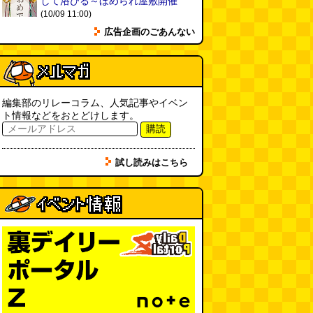
して浴びる～ほめられ屋敷開催
(10/09 11:00)
「入力中…」の動きを対面の会話
広告企画のごあんない
で表現したい
(んちゅたぐい)
(08.03 11:00)
ミンティアで汗がおさえられるの
は本当か
(べつやく れい)
(08.03
11:00)
編集部のリレーコラム、人気記事やイベン
ト情報などをおとどけします。
eco小（2026.8.3 朝エッセイと更
購読
新情報）
(ほり)
(08.03 10:00)
試し読みはこちら
夏の良さ、庭の木を抜く、AIっぽ
さ・7/25～31 のデイリーポータ
ルZダイジェスト
(デイリーポー
タルZ)
(08.02 11:00)
おもしろいって言われたい 第1回
(林雄司)
(08.02 11:00)
冷房の壊れた焼肉屋（2026.8.2
朝エッセイと更新情報）
(トルー)