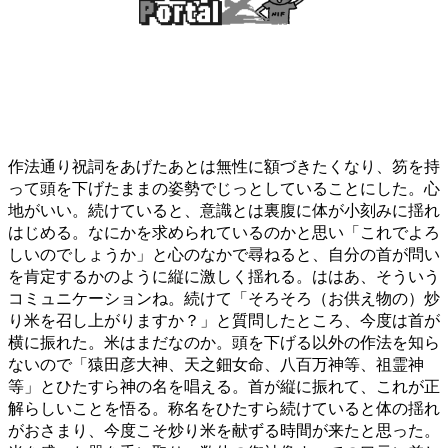
作法通り祝詞をあげたあとは無性に額づきたくなり、笏を持
って頭を下げたままの姿勢でじっとしていることにした。心
地がいい。続けていると、意識とは裏腹に体が小刻みに揺れ
はじめる。なにかを求められているのかと思い「これでよろ
しいのでしょうか」と心のなかで尋ねると、自分の首が問い
を肯定するかのように縦に激しく揺れる。ははあ、そういう
コミュニケーションね。続けて「そろそろ（お供え物の）炒
り米を召し上がりますか？」と質問したところ、今度は首が
横に振れた。米はまだなのか。頭を下げる以外の作法を知ら
ないので「猿田彦大神、天之鈿女命、八百万神等、祖霊神
等」とひたすら神の名を唱える。首が縦に振れて、これが正
解らしいことを悟る。称名をひたすら続けていると体の揺れ
がおさまり、今度こそ炒り米を献ずる時間が来たと思った。