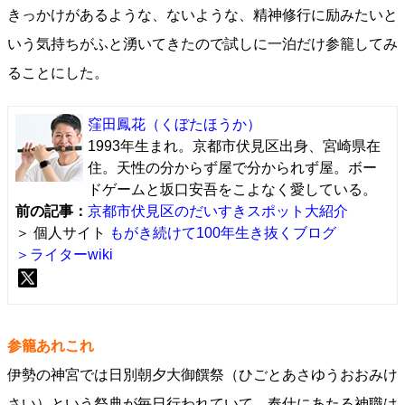
きっかけがあるような、ないような、精神修行に励みたいと
いう気持ちがふと湧いてきたので試しに一泊だけ参籠してみ
ることにした。
窪田鳳花
（くぼたほうか）
1993年生まれ。京都市伏見区出身、宮崎県在
住。天性の分からず屋で分かられず屋。ボー
ドゲームと坂口安吾をこよなく愛している。
前の記事：
京都市伏見区のだいすきスポット大紹介
＞ 個人サイト
もがき続けて100年生き抜くブログ
＞ライターwiki
参籠あれこれ
伊勢の神宮では日別朝夕大御饌祭（ひごとあさゆうおおみけ
さい）という祭典が毎日行われていて、奉仕にあたる神職は