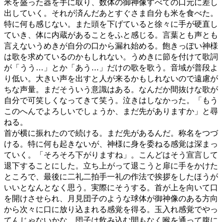
米を盛った器を手に取り、数体の御神像すべての口元に差し
出していく。それが済んだあとすぐさま自分も米を食べた。
特に何も感じない。また頭を下げていると徐々に手が硬直し
ていき、体に内蔵があることをふと感じる。言葉とも声とも
言えないうめきが自分の口から漏れ始める。飽きっぽい神様
は歌を求めているのかもしれない。うめきに節を付けて歌詞
が「うう…」とか「あう…」だけの歌を歌う。音域が普段よ
り低い。大きい声を出すと人が来るかもしれないので遠慮が
ちな声量。まだそういう意識はある。なんだか間抜けな歌が
自分で可笑しくなってきて笑う。泣きはしなかった。「もう
このへんでよろしいでしょうか、まだ先がありますか」と尋
ねる。
首が横に振れたので続ける。まだ先があるんだ。称名をつづ
ける。特に何も起きないが、神様に身を委ねる感覚は深まっ
ていく。「そろそろ下がりますね」。こんどはそう宣言して
退下することにした。立ち上がって退こうと扉に手をかけた
ところで、最後に二礼二拍手一礼の作法で挨拶をしたほうが
いいとなんとなく思う。実際にそうする。首が上を向いて口
を開けさせられ、月見団子のような球体が御神像のある方向
から次々に口に放り込まれる感覚を得る。玉入れ感覚でやっ
てんじゃないかな。団子は飲み込む間もなく喉を通って腹に