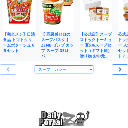
【完全メシ】日清
【 罪悪感ゼロの
【公式店】スープ
公式
食品 トマトクリ
スープパスタ 】
ストックトーキョ
トッ
ームポタージュ 6
ZENB ゼンブ カッ
ー 夏の6スープセ
ー 人
食セット
プ スープ DELI
ット（ギフト箱）
セット
パ…
贈り物 お中元…
ト / 