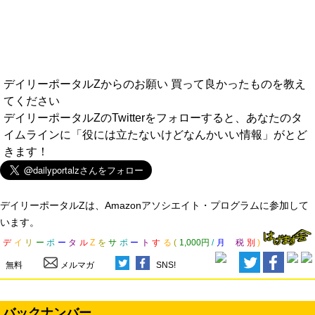
デイリーポータルZからのお願い 買って良かったものを教え
てください
デイリーポータルZのTwitterをフォローすると、あなたのタ
イムラインに「役には立たないけどなんかいい情報」がとど
きます！
デイリーポータルZは、Amazonアソシエイト・プログラムに参加して
います。
デ
イ
リ
ー
ポ
ー
タ
ル
Z
を
サ
ポ
ー
ト
す
る
(
1,000円
/
月
税
別
)
無料
メルマガ
SNS!
バックナンバー