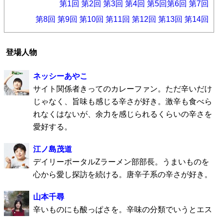
第1回
第2回
第3回
第4回
第5回
第6回
第7回
第8回
第9回
第10回
第11回
第12回
第13回
第14回
登場人物
ネッシーあやこ
サイト関係者きってのカレーファン。ただ辛いだけ
じゃなく、旨味も感じる辛さが好き。激辛も食べら
れなくはないが、余力を感じられるくらいの辛さを
愛好する。
江ノ島茂道
デイリーポータルZラーメン部部長。うまいものを
心から愛し探訪を続ける。唐辛子系の辛さが好き。
山本千尋
辛いものにも酸っぱさを。辛味の分類でいうとエス