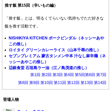
推す飯 第15回（辛いもの編）
「推す飯」とは、明るくてらいない気持ちでただ好きな
飯を推す活動です。
NISHIKIYA KITCHEN ポークビンダル（ネッシーあや
この推し）
ロイタイ グリーンカレーライス（山本千尋の推し）
セブンプレミアム 蒙古タンメン中本 汁なし麻辛麺（ネ
ッシーあやこの推し）
辺銀食堂 石垣島ラー油（江ノ島茂道の推し）
第1回
第2回
第3回
第4回
第5回
第6回
第7回
第8回
第9回
第10回
第11回
第12回
第13回
第14回
登場人物