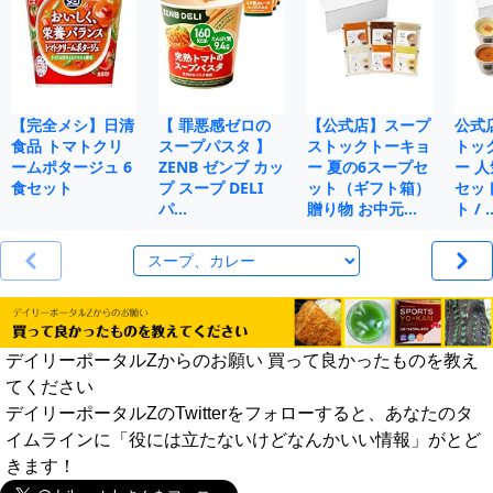
【完全メシ】日清
【 罪悪感ゼロの
【公式店】スープ
公式
食品 トマトクリ
スープパスタ 】
ストックトーキョ
トッ
ームポタージュ 6
ZENB ゼンブ カッ
ー 夏の6スープセ
ー 人
食セット
プ スープ DELI
ット（ギフト箱）
セット
パ…
贈り物 お中元…
ト / 
デイリーポータルZからのお願い 買って良かったものを教え
てください
デイリーポータルZのTwitterをフォローすると、あなたのタ
イムラインに「役には立たないけどなんかいい情報」がとど
きます！