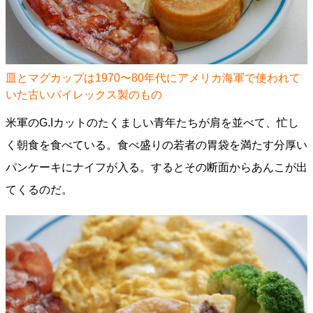
皿とマグカップは1970〜80年代にアメリカ海軍で使われて
いた古いパイレックス製のもの
米軍のG.Iカットのたくましい青年たちが肩を並べて、忙し
く朝食を食べている。食べ盛りの若者の胃袋を満たす分厚い
パンケーキにナイフが入る。するとその断面からあんこが出
てくるのだ。