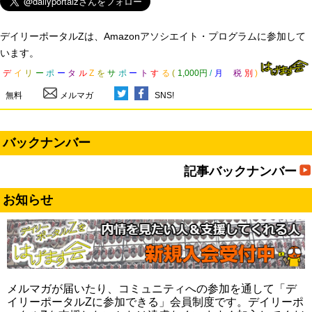
デイリーポータルZは、Amazonアソシエイト・プログラムに参加して
います。
デ
イ
リ
ー
ポ
ー
タ
ル
Z
を
サ
ポ
ー
ト
す
る
(
1,000円
/
月
税
別
)
無料
メルマガ
SNS!
バックナンバー
記事バックナンバー
お知らせ
メルマガが届いたり、コミュニティへの参加を通して「デ
イリーポータルZに参加できる」会員制度です。デイリーポ