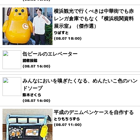
横浜観光で行くべきは中華街でも赤
レンガ倉庫でもなく『横浜税関資料
展示室』（傑作選）
りばすと
(08.07 18:00)
缶ビールのエレベーター
読者投稿
(08.07 16:00)
みんなにおいを嗅ぎたくなる、めんたいこ色のハン
ドソープ
鈴木さくら
(08.07 16:00)
平成のデニムペンケースを自作する
とりもちうずら
(08.07 11:00)