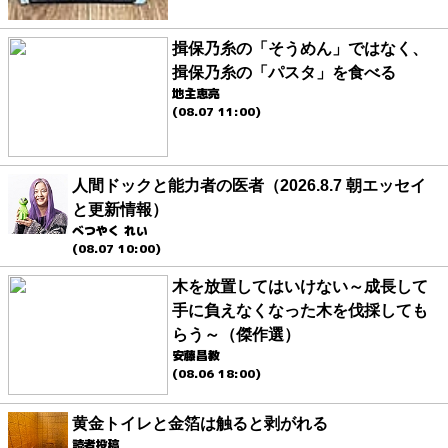
揖保乃糸の「そうめん」ではなく、
揖保乃糸の「パスタ」を食べる
地主恵亮
(08.07 11:00)
人間ドックと能力者の医者（2026.8.7 朝エッセイ
と更新情報）
べつやく れい
(08.07 10:00)
木を放置してはいけない～成長して
手に負えなくなった木を伐採しても
らう～（傑作選）
安藤昌教
(08.06 18:00)
黄金トイレと金箔は触ると剥がれる
読者投稿