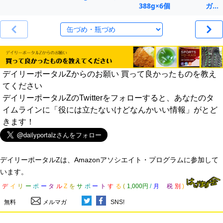
388g×6個
ガ…
デイリーポータルZからのお願い 買って良かったものを教え
てください
デイリーポータルZのTwitterをフォローすると、あなたのタ
イムラインに「役には立たないけどなんかいい情報」がとど
きます！
デイリーポータルZは、Amazonアソシエイト・プログラムに参加して
います。
デ
イ
リ
ー
ポ
ー
タ
ル
Z
を
サ
ポ
ー
ト
す
る
(
1,000円
/
月
税
別
)
無料
メルマガ
SNS!