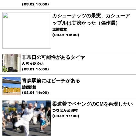
(08.02 10:00)
カシューナッツの果実、カシューア
ップルは甘渋かった（傑作選）
玉置標本
(08.01 18:00)
非常口の可能性があるタイヤ
んちゅたぐい
(08.01 16:00)
青森駅前にはビーチがある
読者投稿
(08.01 16:00)
柔道着でペヤングのCMを再現したい
つりばんど岡村
(08.01 11:00)