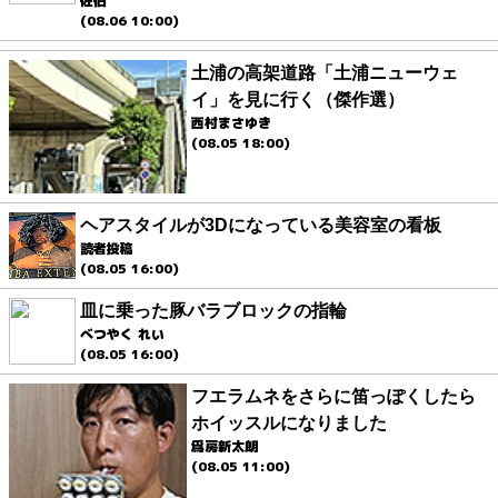
佐伯
(08.06 10:00)
土浦の高架道路「土浦ニューウェ
イ」を見に行く（傑作選）
西村まさゆき
(08.05 18:00)
ヘアスタイルが3Dになっている美容室の看板
読者投稿
(08.05 16:00)
皿に乗った豚バラブロックの指輪
べつやく れい
(08.05 16:00)
フエラムネをさらに笛っぽくしたら
ホイッスルになりました
爲房新太朗
(08.05 11:00)