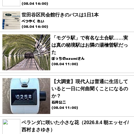
(08.04 16:00)
世田谷区民会館行きのバスは1日1本
べつやく れい
(08.04 16:00)
「モグラ駅」で有名な土合駅……実
は真の秘境駅はお隣の湯檜曽駅だっ
た
ぼっちのazumiさん
(08.04 11:00)
【大調査】現代人は普通に生活して
いると一日に何曲聞くことになるの
か？
石井公二
(08.04 11:00)
ベランダに咲いた小さな花（2026.8.4 朝エッセイ/
西村まさゆき）