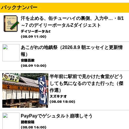
バックナンバー
汗を止める、缶チューハイの裏側、入力中…・8/1
～7 のデイリーポータルZダイジェスト
デイリーポータルZ
(08.09 11:00)
あこがれの地鎮祭（2026.8.9 朝エッセイと更新情
報）
安藤昌教
(08.09 10:00)
半年前に駅前で見かけた食堂がどう
しても気になるのでまた行った（傑
作選）
スズキナオ
(08.08 18:00)
PayPayでゲシュタルト崩壊しそう
読者投稿
(08.08 16:00)