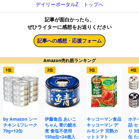
デイリーポータルZ トップへ
記事が面白かったら、
ぜひライターに感想をお送りください
記事への感想・応援フォーム
Amazon売れ筋ランキング
1位
2位
3位
4位
by Amazon シー
伊藤食品 あいこ
キッコーマン食品
ホテ
チキン Lフレーク
ちゃん 青の鯖水
キッコーマン デ
詰 
70g×12缶
煮 食塩不使用
ルモンテ 完熟カ
り 3
150g缶×24個入
ットトマト
缶 た