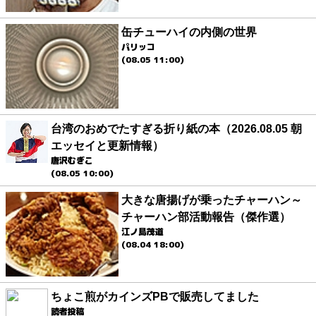
缶チューハイの内側の世界
パリッコ
(08.05 11:00)
台湾のおめでたすぎる折り紙の本（2026.08.05 朝
エッセイと更新情報）
唐沢むぎこ
(08.05 10:00)
大きな唐揚げが乗ったチャーハン～
チャーハン部活動報告（傑作選）
江ノ島茂道
(08.04 18:00)
ちょこ煎がカインズPBで販売してました
読者投稿