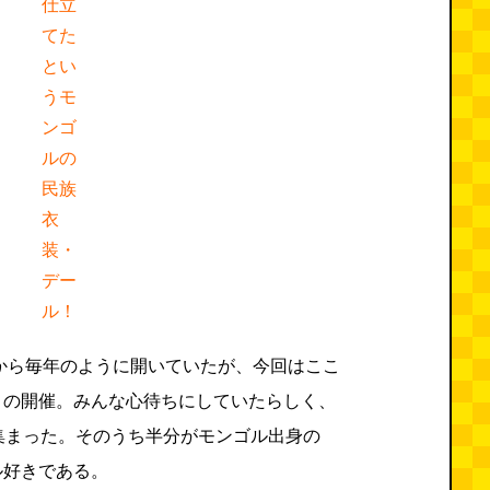
仕立
てた
とい
うモ
ンゴ
ルの
民族
衣
装・
デー
ル！
ろから毎年のように開いていたが、今回はここ
りの開催。みんな心待ちにしていたらしく、
集まった。そのうち半分がモンゴル出身の
ル好きである。