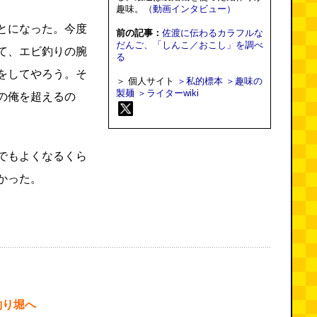
趣味。
（動画インタビュー）
とになった。今度
前の記事：
佐渡に伝わるカラフルな
だんご、「しんこ／おこし」を調べ
て、エビ釣りの腕
る
をしてやろう。そ
＞ 個人サイト
＞私的標本
＞趣味の
製麺
＞ライターwiki
の俺を超えるの
でもよくなるくら
かった。
釣り堀へ