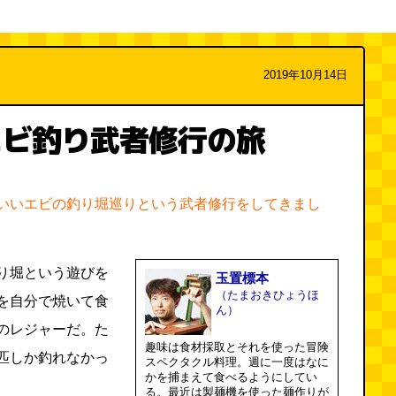
2019年10月14日
エビ釣り武者修行の旅
いいエビの釣り堀巡りという武者修行をしてきまし
り堀という遊びを
玉置標本
（たまおきひょうほ
を自分で焼いて食
ん）
のレジャーだ。た
趣味は食材採取とそれを使った冒険
匹しか釣れなかっ
スペクタクル料理。週に一度はなに
かを捕まえて食べるようにしてい
る。最近は製麺機を使った麺作りが