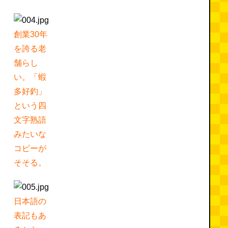
創業30年
を誇る老
舗らし
い。「蝦
多好釣」
という四
文字熟語
みたいな
コピーが
そそる。
日本語の
表記もあ