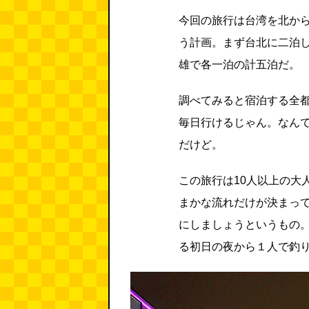
今回の旅行は台湾を北か
う計画。まず台北に二泊
雄で各一泊の計五泊だ。
調べてみると宿泊する全
毎日行けるじゃん。なん
だけど。
この旅行は10人以上の大
まかな流れだけが決まっ
にしましょうというもの
る初日の夜から１人で釣