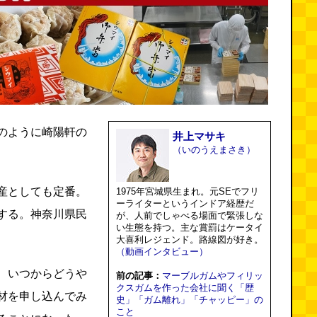
のように崎陽軒の
井上マサキ
（いのうえまさき）
産としても定番。
1975年宮城県生まれ。元SEでフリ
ーライターというインドア経歴だ
する。神奈川県民
が、人前でしゃべる場面で緊張しな
い生態を持つ。主な賞罰はケータイ
大喜利レジェンド。路線図が好き。
（動画インタビュー）
、いつからどうや
前の記事：
マーブルガムやフィリッ
クスガムを作った会社に聞く「歴
材を申し込んでみ
史」「ガム離れ」「チャッピー」の
こと