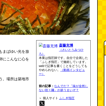
斎藤充博
（さいとうみつひ
もまばゆい光を放
ろ）
本業は指圧師です。自分で企画した
卵にこんなに心を
「ふしぎ指圧」で施術しています。
webで記事を書くことをどうしても
やめられない。
（動画インタビュ
ー）
う。場所は築地市
前の記事：
なんでだ？「味が全然し
ない担々麺」が超うまいぞ？
＞ 個人サイト
ふしぎ指圧