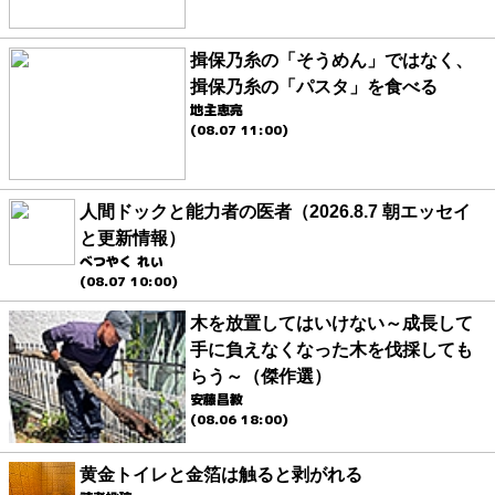
揖保乃糸の「そうめん」ではなく、
揖保乃糸の「パスタ」を食べる
地主恵亮
(08.07 11:00)
人間ドックと能力者の医者（2026.8.7 朝エッセイ
と更新情報）
べつやく れい
(08.07 10:00)
木を放置してはいけない～成長して
手に負えなくなった木を伐採しても
らう～（傑作選）
安藤昌教
(08.06 18:00)
黄金トイレと金箔は触ると剥がれる