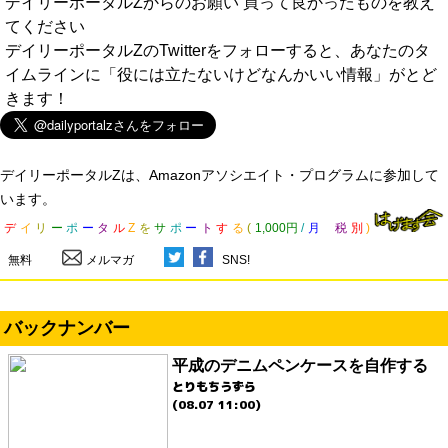
デイリーポータルZからのお願い 買って良かったものを教え
てください
デイリーポータルZのTwitterをフォローすると、あなたのタ
イムラインに「役には立たないけどなんかいい情報」がとど
きます！
デイリーポータルZは、Amazonアソシエイト・プログラムに参加して
います。
デ
イ
リ
ー
ポ
ー
タ
ル
Z
を
サ
ポ
ー
ト
す
る
(
1,000円
/
月
税
別
)
無料
メルマガ
SNS!
バックナンバー
平成のデニムペンケースを自作する
とりもちうずら
(08.07 11:00)