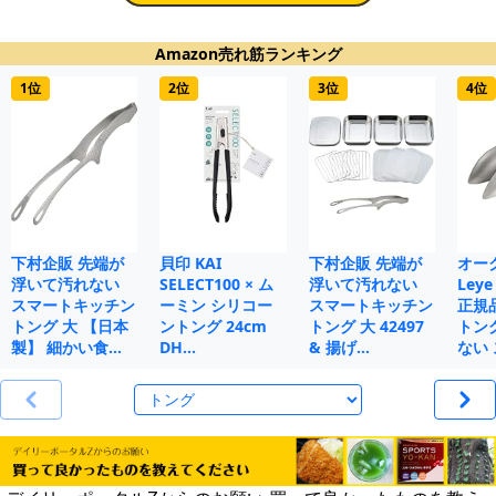
Amazon売れ筋ランキング
1位
2位
3位
4位
下村企販 先端が
貝印 KAI
下村企販 先端が
オー
浮いて汚れない
SELECT100 × ム
浮いて汚れない
Le
スマートキッチン
ーミン シリコー
スマートキッチン
正規
トング 大 【日本
ントング 24cm
トング 大 42497
トン
製】 細かい食…
DH…
& 揚げ…
ない 