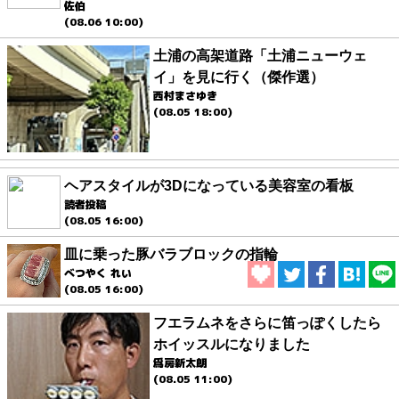
佐伯
(08.06 10:00)
土浦の高架道路「土浦ニューウェ
イ」を見に行く（傑作選）
西村まさゆき
(08.05 18:00)
ヘアスタイルが3Dになっている美容室の看板
読者投稿
(08.05 16:00)
皿に乗った豚バラブロックの指輪
べつやく れい
(08.05 16:00)
フエラムネをさらに笛っぽくしたら
ホイッスルになりました
爲房新太朗
(08.05 11:00)