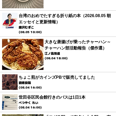
台湾のおめでたすぎる折り紙の本（2026.08.05 朝
エッセイと更新情報）
唐沢むぎこ
(08.05 10:00)
大きな唐揚げが乗ったチャーハン～
チャーハン部活動報告（傑作選）
江ノ島茂道
(08.04 18:00)
ちょこ煎がカインズPBで販売してました
読者投稿
(08.04 16:00)
世田谷区民会館行きのバスは1日1本
べつやく れい
(08.04 16:00)