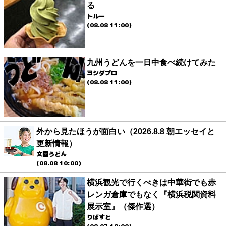
る
トルー
(08.08 11:00)
九州うどんを一日中食べ続けてみた
ヨシダプロ
(08.08 11:00)
外から見たほうが面白い（2026.8.8 朝エッセイと
更新情報）
文園うどん
(08.08 10:00)
横浜観光で行くべきは中華街でも赤
レンガ倉庫でもなく『横浜税関資料
展示室』（傑作選）
りばすと