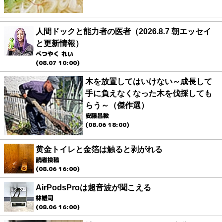
人間ドックと能力者の医者（2026.8.7 朝エッセイ
と更新情報）
べつやく れい
(08.07 10:00)
木を放置してはいけない～成長して
手に負えなくなった木を伐採しても
らう～（傑作選）
安藤昌教
(08.06 18:00)
黄金トイレと金箔は触ると剥がれる
読者投稿
(08.06 16:00)
AirPodsProは超音波が聞こえる
林雄司
(08.06 16:00)