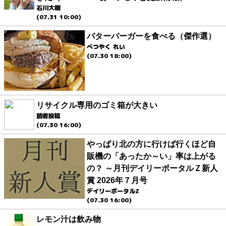
石川大樹
(07.31 10:00)
バターバーガーを食べる（傑作選）
べつやく れい
(07.30 18:00)
リサイクル専用のゴミ箱が大きい
読者投稿
(07.30 16:00)
やっぱり北の方に行けば行くほど自
販機の「あったか～い」率は上がる
の？ ～月刊デイリーポータルＺ新人
賞 2026年７月号
デイリーポータルZ
(07.30 16:00)
レモン汁は飲み物