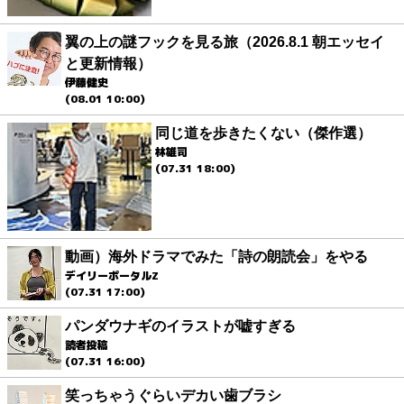
翼の上の謎フックを見る旅（2026.8.1 朝エッセイ
と更新情報）
伊藤健史
(08.01 10:00)
同じ道を歩きたくない（傑作選）
林雄司
(07.31 18:00)
動画）海外ドラマでみた「詩の朗読会」をやる
デイリーポータルZ
(07.31 17:00)
パンダウナギのイラストが嘘すぎる
読者投稿
(07.31 16:00)
笑っちゃうぐらいデカい歯ブラシ