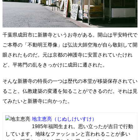
千葉県成田市に新勝寺というお寺がある。開山は平安時代で
ご本尊の「不動明王尊像」は弘法大師空海が自ら敬刻して開
眼されたものだ。元は京都の神護寺に安置されていたけれ
ど、平将門の乱をきっかけに成田に遷された。
そんな新勝寺の特長の一つは歴代の本堂が移築保存されてい
ること。仏教建築の変遷を知ることができるのだ。それは見
てみたいと新勝寺に向かった。
地主恵亮
（じぬしけいすけ）
1985年福岡生まれ。思い立ったが吉日で行動
しています。地味なファッションと言われることが多い