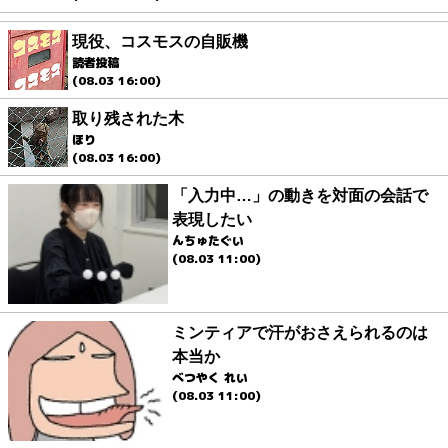
現役、コスモスの自販機
読者投稿
(08.03 16:00)
取り残された木
ほり
(08.03 16:00)
「入力中…」の動きを対面の会話で
表現したい
んちゅたぐい
(08.03 11:00)
ミンティアで汗がおさえられるのは
本当か
べつやく れい
(08.03 11:00)