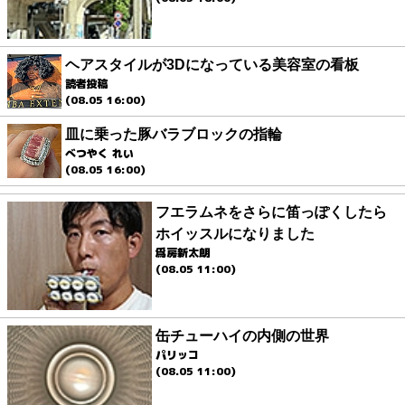
ヘアスタイルが3Dになっている美容室の看板
読者投稿
(08.05 16:00)
皿に乗った豚バラブロックの指輪
べつやく れい
(08.05 16:00)
フエラムネをさらに笛っぽくしたら
ホイッスルになりました
爲房新太朗
(08.05 11:00)
缶チューハイの内側の世界
パリッコ
(08.05 11:00)