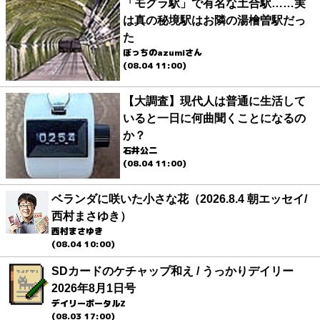
「モグラ駅」で有名な土合駅……実
は真の秘境駅はお隣の湯檜曽駅だっ
た
ぼっちのazumiさん
(08.04 11:00)
【大調査】現代人は普通に生活して
いると一日に何曲聞くことになるの
か？
石井公二
(08.04 11:00)
ベランダに咲いた小さな花（2026.8.4 朝エッセイ/
西村まさゆき）
西村まさゆき
(08.04 10:00)
SDカードのケチャップ和え / うっかりデイリー
2026年8月1日号
デイリーポータルZ
(08.03 17:00)