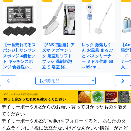
【一番売れてるス
【SNSで話題】ア
レック 激落ちく
【Ama
ポンジ】サンサン
ズマ アズマジッ
ん お風呂 まるご
限定
スポンジ 4個セッ
ク 浴室用ソフト
と バスクリーナ
コロ
ト キッチンスポ
ブラシ 洗剤の泡
ー ミドル伸縮 63
テープ
ンジ 食器洗い…
立て 浴室 浴…
～85cm…
入…
デイリーポータルZからのお願い 買って良かったものを教え
てください
デイリーポータルZのTwitterをフォローすると、あなたのタ
イムラインに「役には立たないけどなんかいい情報」がとど