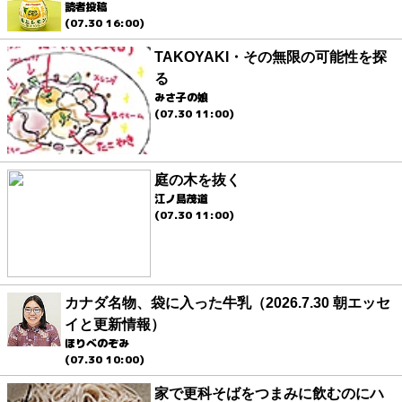
読者投稿
(07.30 16:00)
TAKOYAKI・その無限の可能性を探
る
みさ子の娘
(07.30 11:00)
庭の木を抜く
江ノ島茂道
(07.30 11:00)
カナダ名物、袋に入った牛乳（2026.7.30 朝エッセ
イと更新情報）
ほりべのぞみ
(07.30 10:00)
家で更科そばをつまみに飲むのにハ