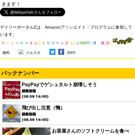
きます！
デイリーポータルZは、Amazonアソシエイト・プログラムに参加して
います。
デ
イ
リ
ー
ポ
ー
タ
ル
Z
を
サ
ポ
ー
ト
す
る
(
1,000円
/
月
税
別
)
無料
メルマガ
SNS!
バックナンバー
PayPayでゲシュタルト崩壊しそう
読者投稿
(08.08 16:00)
飛び出し注意（鴨）
読者投稿
(08.08 16:00)
お茶屋さんのソフトクリームを食べ