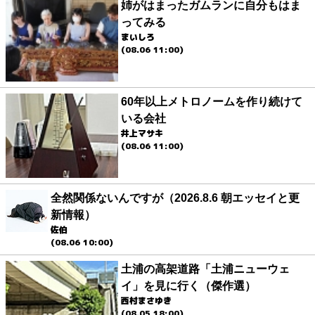
姉がはまったガムランに自分もはま
ってみる
まいしろ
(08.06 11:00)
60年以上メトロノームを作り続けて
いる会社
井上マサキ
(08.06 11:00)
全然関係ないんですが（2026.8.6 朝エッセイと更
新情報）
佐伯
(08.06 10:00)
土浦の高架道路「土浦ニューウェ
イ」を見に行く（傑作選）
西村まさゆき
(08.05 18:00)