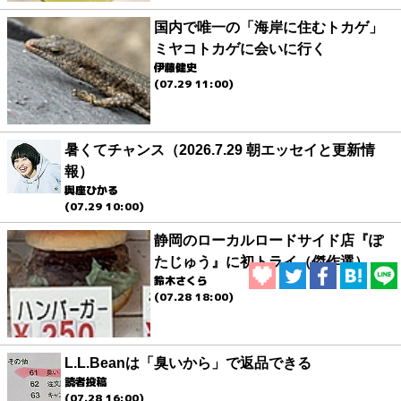
国内で唯一の「海岸に住むトカゲ」
ミヤコトカゲに会いに行く
伊藤健史
(07.29 11:00)
暑くてチャンス（2026.7.29 朝エッセイと更新情
報）
與座ひかる
(07.29 10:00)
静岡のローカルロードサイド店『ぽ
たじゅう』に初トライ（傑作選）
鈴木さくら
(07.28 18:00)
L.L.Beanは「臭いから」で返品できる
読者投稿
(07.28 16:00)