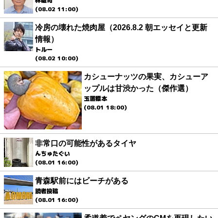
林雄司
(08.02 11:00)
冷房の壊れた焼肉屋（2026.8.2 朝エッセイと更新
情報）
トルー
(08.02 10:00)
カシューナッツの果実、カシューア
ップルは甘渋かった（傑作選）
玉置標本
(08.01 18:00)
非常口の可能性があるタイヤ
んちゅたぐい
(08.01 16:00)
青森駅前にはビーチがある
読者投稿
(08.01 16:00)