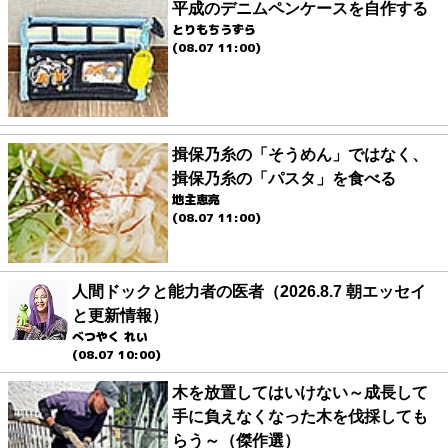
平成のデニムペンケースを自作する
とりもちうずら
(08.07 11:00)
揖保乃糸の「そうめん」ではなく、
揖保乃糸の「パスタ」を食べる
地主恵亮
(08.07 11:00)
人間ドックと能力者の医者（2026.8.7 朝エッセイ
と更新情報）
べつやく れい
(08.07 10:00)
木を放置してはいけない～成長して
手に負えなくなった木を伐採しても
らう～（傑作選）