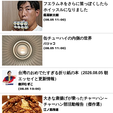
フエラムネをさらに笛っぽくしたら
ホイッスルになりました
爲房新太朗
(08.05 11:00)
缶チューハイの内側の世界
パリッコ
(08.05 11:00)
台湾のおめでたすぎる折り紙の本（2026.08.05 朝
エッセイと更新情報）
唐沢むぎこ
(08.05 10:00)
大きな唐揚げが乗ったチャーハン～
チャーハン部活動報告（傑作選）
江ノ島茂道