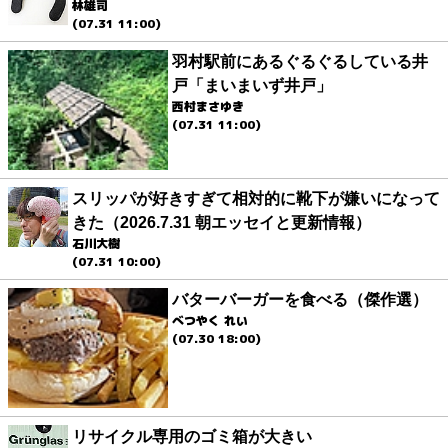
林雄司
(07.31 11:00)
羽村駅前にあるぐるぐるしている井
戸「まいまいず井戸」
西村まさゆき
(07.31 11:00)
スリッパが好きすぎて相対的に靴下が嫌いになって
きた（2026.7.31 朝エッセイと更新情報）
石川大樹
(07.31 10:00)
バターバーガーを食べる（傑作選）
べつやく れい
(07.30 18:00)
リサイクル専用のゴミ箱が大きい