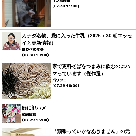
江ノ島茂道
(07.30 11:00)
カナダ名物、袋に入った牛乳（2026.7.30 朝エッセ
イと更新情報）
ほりべのぞみ
(07.30 10:00)
家で更科そばをつまみに飲むのにハ
マっています（傑作選）
パリッコ
(07.29 18:00)
顔に顔ハメ
読者投稿
(07.29 16:00)
「頑張っていかなあきません」の元