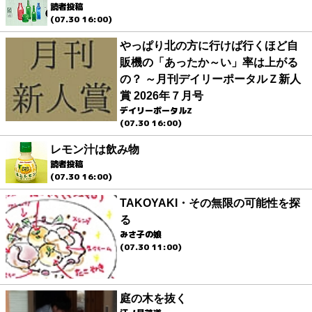
読者投稿
(07.30 16:00)
やっぱり北の方に行けば行くほど自
販機の「あったか～い」率は上がる
の？ ～月刊デイリーポータルＺ新人
賞 2026年７月号
デイリーポータルZ
(07.30 16:00)
レモン汁は飲み物
読者投稿
(07.30 16:00)
TAKOYAKI・その無限の可能性を探
る
みさ子の娘
(07.30 11:00)
庭の木を抜く