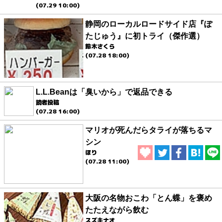
(07.29 10:00)
静岡のローカルロードサイド店『ぽ
たじゅう』に初トライ（傑作選）
鈴木さくら
(07.28 18:00)
L.L.Beanは「臭いから」で返品できる
読者投稿
(07.28 16:00)
マリオが死んだらタライが落ちるマ
シン
ほり
(07.28 11:00)
大阪の名物おこわ「とん蝶」を褒め
たたえながら飲む
スズキナオ