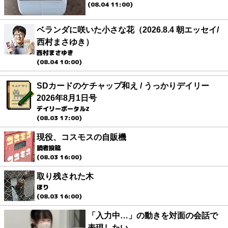
(08.04 11:00)
ベランダに咲いた小さな花（2026.8.4 朝エッセイ/
西村まさゆき）
西村まさゆき
(08.04 10:00)
SDカードのケチャップ和え / うっかりデイリー
2026年8月1日号
デイリーポータルZ
(08.03 17:00)
現役、コスモスの自販機
読者投稿
(08.03 16:00)
取り残された木
ほり
(08.03 16:00)
「入力中…」の動きを対面の会話で
表現したい