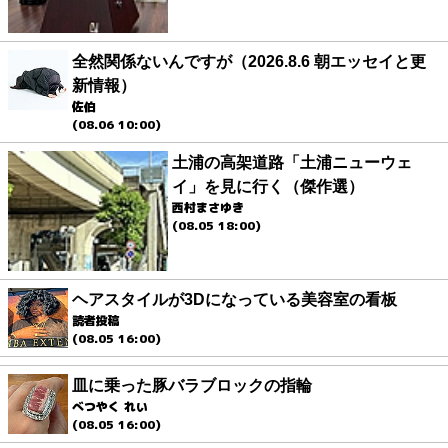
全然関係ないんですが（2026.8.6 朝エッセイと更
新情報）
佐伯
(08.06 10:00)
土浦の高架道路「土浦ニューウェ
イ」を見に行く（傑作選）
西村まさゆき
(08.05 18:00)
ヘアスタイルが3Dになっている美容室の看板
読者投稿
(08.05 16:00)
皿に乗った豚バラブロックの指輪
べつやく れい
(08.05 16:00)