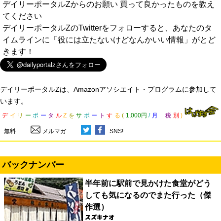
デイリーポータルZからのお願い 買って良かったものを教え
てください
デイリーポータルZのTwitterをフォローすると、あなたのタ
イムラインに「役には立たないけどなんかいい情報」がとど
きます！
デイリーポータルZは、Amazonアソシエイト・プログラムに参加して
います。
デ
イ
リ
ー
ポ
ー
タ
ル
Z
を
サ
ポ
ー
ト
す
る
(
1,000円
/
月
税
別
)
無料
メルマガ
SNS!
バックナンバー
半年前に駅前で見かけた食堂がどう
しても気になるのでまた行った（傑
作選）
スズキナオ