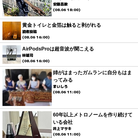
安藤昌教
(08.06 18:00)
黄金トイレと金箔は触ると剥がれる
読者投稿
(08.06 16:00)
AirPodsProは超音波が聞こえる
林雄司
(08.06 16:00)
姉がはまったガムランに自分もはま
ってみる
まいしろ
(08.06 11:00)
60年以上メトロノームを作り続けて
いる会社
井上マサキ
(08.06 11:00)