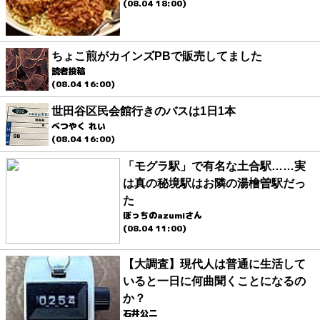
(08.04 18:00)
ちょこ煎がカインズPBで販売してました
読者投稿
(08.04 16:00)
世田谷区民会館行きのバスは1日1本
べつやく れい
(08.04 16:00)
「モグラ駅」で有名な土合駅……実
は真の秘境駅はお隣の湯檜曽駅だっ
た
ぼっちのazumiさん
(08.04 11:00)
【大調査】現代人は普通に生活して
いると一日に何曲聞くことになるの
か？
石井公二