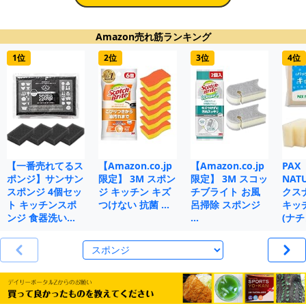
Amazon売れ筋ランキング
1位
2位
3位
4位
【一番売れてるス
【Amazon.co.jp
【Amazon.co.jp
PAX
ポンジ】サンサン
限定】 3M スポン
限定】 3M スコッ
NAT
スポンジ 4個セッ
ジ キッチン キズ
チブライト お風
クス
ト キッチンスポ
つけない 抗菌 …
呂掃除 スポンジ
キッ
ンジ 食器洗い…
…
(ナチ