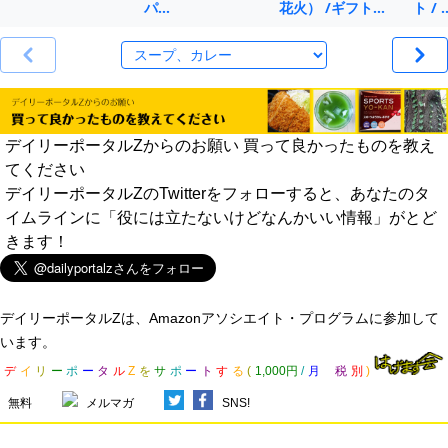
パ…
花火） /ギフト…
ト / 
デイリーポータルZからのお願い 買って良かったものを教え
てください
デイリーポータルZのTwitterをフォローすると、あなたのタ
イムラインに「役には立たないけどなんかいい情報」がとど
きます！
デイリーポータルZは、Amazonアソシエイト・プログラムに参加して
います。
デ
イ
リ
ー
ポ
ー
タ
ル
Z
を
サ
ポ
ー
ト
す
る
(
1,000円
/
月
税
別
)
無料
メルマガ
SNS!