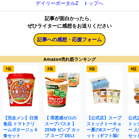
デイリーポータルZ トップへ
記事が面白かったら、
ぜひライターに感想をお送りください
記事への感想・応援フォーム
Amazon売れ筋ランキング
1位
2位
3位
4位
【完全メシ】日清
【 罪悪感ゼロの
【公式店】スープ
公式
食品 トマトクリ
スープパスタ 】
ストックトーキョ
トッ
ームポタージュ 6
ZENB ゼンブ カッ
ー夏の8スープセ
ー 人
食セット
プ スープ DELI
ット（ギフト箱/
セット