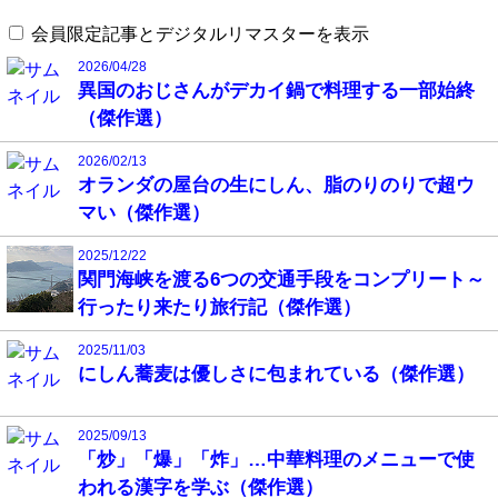
会員限定記事とデジタルリマスターを表示
2026/04/28
異国のおじさんがデカイ鍋で料理する一部始終
（傑作選）
2026/02/13
オランダの屋台の生にしん、脂のりのりで超ウ
マい（傑作選）
2025/12/22
関門海峡を渡る6つの交通手段をコンプリート～
行ったり来たり旅行記（傑作選）
2025/11/03
にしん蕎麦は優しさに包まれている（傑作選）
2025/09/13
「炒」「爆」「炸」…中華料理のメニューで使
われる漢字を学ぶ（傑作選）