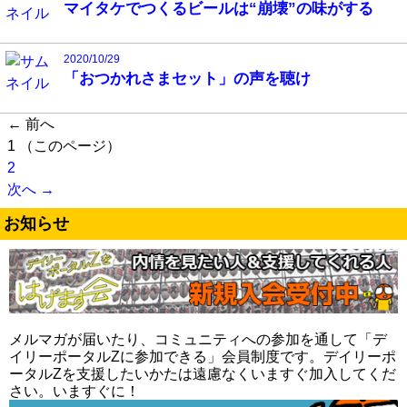
マイタケでつくるビールは“崩壊”の味がする
2020/10/29
「おつかれさまセット」の声を聴け
← 前へ
1
（このページ）
2
次へ →
お知らせ
メルマガが届いたり、コミュニティへの参加を通して「デ
イリーポータルZに参加できる」会員制度です。デイリーポ
ータルZを支援したいかたは遠慮なくいますぐ加入してくだ
さい。いますぐに！