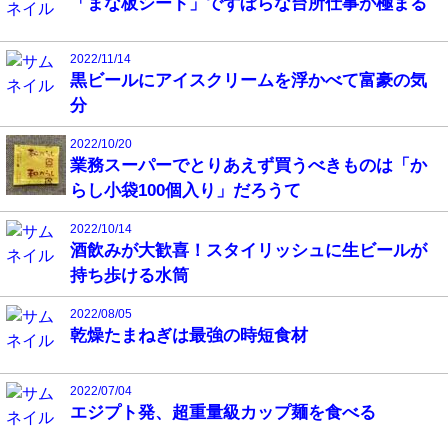
「まな板シート」でずぼらな台所仕事が極まる
2022/11/14
黒ビールにアイスクリームを浮かべて富豪の気
分
2022/10/20
業務スーパーでとりあえず買うべきものは「か
らし小袋100個入り」だろうて
2022/10/14
酒飲みが大歓喜！スタイリッシュに生ビールが
持ち歩ける水筒
2022/08/05
乾燥たまねぎは最強の時短食材
2022/07/04
エジプト発、超重量級カップ麺を食べる