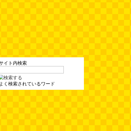
情報）
(唐沢むぎこ)
(08.05 10:00)
大きな唐揚げが乗ったチャーハン
～チャーハン部活動報告（傑作
選）
(江ノ島茂道)
(08.04 18:00)
ちょこ煎がカインズPBで販売し
てました
(読者投稿)
(08.04 16:00)
世田谷区民会館行きのバスは1日
サイト内検索
1本
(べつやく れい)
(08.04 16:00)
よく検索されているワード
「モグラ駅」で有名な土合駅……
実は真の秘境駅はお隣の湯檜曽駅
だった
(ぼっちのazumiさん)
(08.04 11:00)
【大調査】現代人は普通に生活し
ていると一日に何曲聞くことにな
るのか？
(石井公二)
(08.04 11:00)