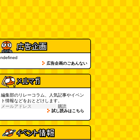
ベランダに咲いた小さな花
（2026.8.4 朝エッセイ/西村まさ
ゆき）
(西村まさゆき)
(08.04
10:00)
SDカードのケチャップ和え / う
っかりデイリー 2026年8月1日号
(デイリーポータルZ)
(08.03 17:00)
現役、コスモスの自販機
(読者投
ndefined
稿)
(08.03 16:00)
広告企画のごあんない
取り残された木
(ほり)
(08.03
16:00)
編集部のリレーコラム、人気記事やイベン
ト情報などをおとどけします。
「入力中…」の動きを対面の会話
購読
で表現したい
(んちゅたぐい)
試し読みはこちら
(08.03 11:00)
ミンティアで汗がおさえられるの
は本当か
(べつやく れい)
(08.03
11:00)