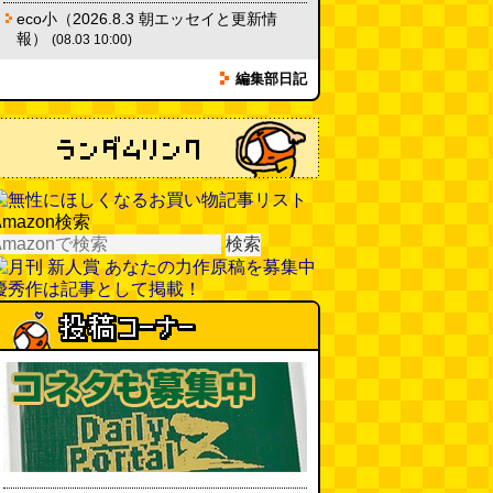
(08.01 16:00)
eco小（2026.8.3 朝エッセイと更新情
報）
(08.03 10:00)
青森駅前にはビーチがある
(読者
編集部日記
投稿)
(08.01 16:00)
柔道着でペヤングのCMを再現し
たい
(つりばんど岡村)
(08.01
11:00)
Amazon検索