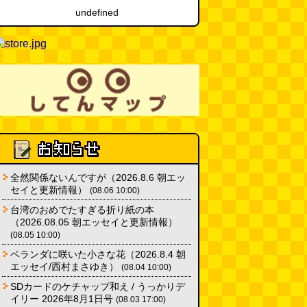
undefined
eco小（2026.8.3 朝エッセイと更
新情報）
(ほり)
(08.03 10:00)
夏の良さ、庭の木を抜く、AIっぽ
さ・7/25～31 のデイリーポータ
ルZダイジェスト
(デイリーポー
タルZ)
(08.02 11:00)
おもしろいって言われたい 第1回
(林雄司)
(08.02 11:00)
全然関係ないんですが（2026.8.6 朝エッ
冷房の壊れた焼肉屋（2026.8.2
セイと更新情報）
(08.06 10:00)
朝エッセイと更新情報）
(トルー)
台湾のおめでたすぎる折り紙の本
(08.02 10:00)
（2026.08.05 朝エッセイと更新情報）
(08.05 10:00)
カシューナッツの果実、カシュー
アップルは甘渋かった（傑作選）
ベランダに咲いた小さな花（2026.8.4 朝
(玉置標本)
エッセイ/西村まさゆき）
(08.01 18:00)
(08.04 10:00)
SDカードのケチャップ和え / うっかりデ
非常口の可能性があるタイヤ
(ん
イリー 2026年8月1日号
(08.03 17:00)
ちゅたぐい)