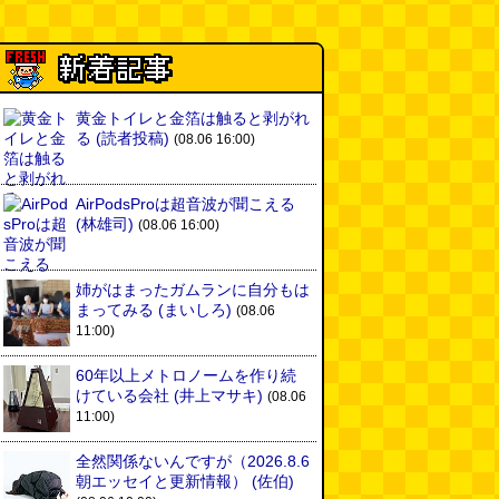
黄金トイレと金箔は触ると剥がれ
る
(読者投稿)
(08.06 16:00)
AirPodsProは超音波が聞こえる
(林雄司)
(08.06 16:00)
姉がはまったガムランに自分もは
まってみる
(まいしろ)
(08.06
11:00)
60年以上メトロノームを作り続
けている会社
(井上マサキ)
(08.06
11:00)
全然関係ないんですが（2026.8.6
朝エッセイと更新情報）
(佐伯)