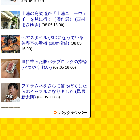
(08.06 10:00)
土浦の高架道路「土浦ニューウェ
イ」を見に行く（傑作選）
(西村
まさゆき)
(08.05 18:00)
ヘアスタイルが3Dになっている
美容室の看板
(読者投稿)
(08.05
16:00)
皿に乗った豚バラブロックの指輪
(べつやく れい)
(08.05 16:00)
フエラムネをさらに笛っぽくした
らホイッスルになりました
(爲房
新太朗)
(08.05 11:00)
缶チューハイの内側の世界
(パリ
バックナンバー
ッコ)
(08.05 11:00)
台湾のおめでたすぎる折り紙の本
（2026.08.05 朝エッセイと更新