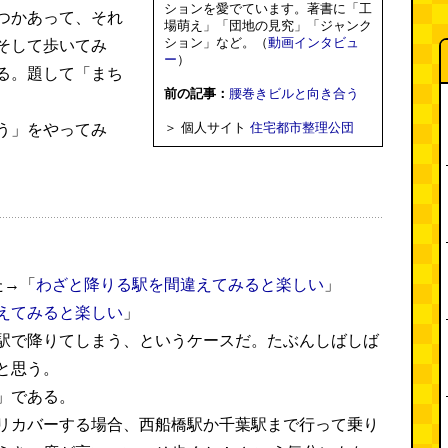
ションを愛でています。著書に「工
つかあって、それ
場萌え」「団地の見究」「ジャンク
ション」など。（
動画インタビュ
そして歩いてみ
ー
）
る。題して「まち
前の記事：
腰巻きビルと向き合う
＞ 個人サイト
住宅都市整理公団
う」をやってみ
た→「
わざと降りる駅を間違えてみると楽しい
」
えてみると楽しい
」
駅で降りてしまう、というケースだ。たぶんしばしば
と思う。
」である。
リカバーする場合、西船橋駅か千葉駅まで行って乗り