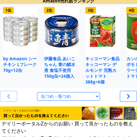
Amazon売れ筋ランキング
1位
2位
3位
4位
by Amazon シー
伊藤食品 あいこ
キッコーマン食品
カン
チキン Lフレーク
ちゃん 青の鯖水
キッコーマン デ
ポモ
70g×12缶
煮 食塩不使用
ルモンテ 完熟カ
ラー
150g缶×24個入
ットトマト
トマト
388g×6個
デイリーポータルZからのお願い 買って良かったものを教え
てください