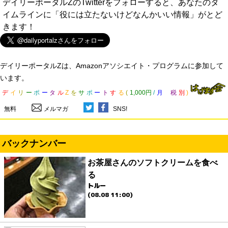
デイリーポータルZのTwitterをフォローすると、あなたのタ
イムラインに「役には立たないけどなんかいい情報」がとど
きます！
デイリーポータルZは、Amazonアソシエイト・プログラムに参加して
います。
デ
イ
リ
ー
ポ
ー
タ
ル
Z
を
サ
ポ
ー
ト
す
る
(
1,000円
/
月
税
別
)
無料
メルマガ
SNS!
バックナンバー
お茶屋さんのソフトクリームを食べ
る
トルー
(08.08 11:00)