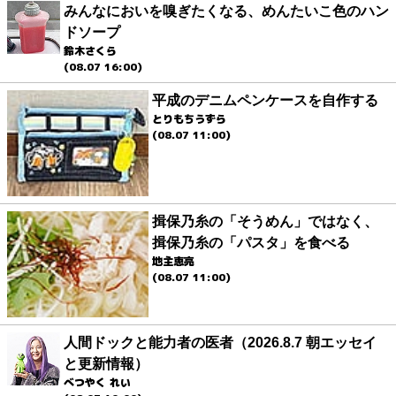
みんなにおいを嗅ぎたくなる、めんたいこ色のハン
ドソープ
鈴木さくら
(08.07 16:00)
平成のデニムペンケースを自作する
とりもちうずら
(08.07 11:00)
揖保乃糸の「そうめん」ではなく、
揖保乃糸の「パスタ」を食べる
地主恵亮
(08.07 11:00)
人間ドックと能力者の医者（2026.8.7 朝エッセイ
と更新情報）
べつやく れい