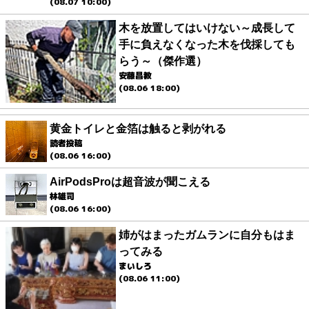
(08.07 10:00)
木を放置してはいけない～成長して
手に負えなくなった木を伐採しても
らう～（傑作選）
安藤昌教
(08.06 18:00)
黄金トイレと金箔は触ると剥がれる
読者投稿
(08.06 16:00)
AirPodsProは超音波が聞こえる
林雄司
(08.06 16:00)
姉がはまったガムランに自分もはま
ってみる
まいしろ
(08.06 11:00)