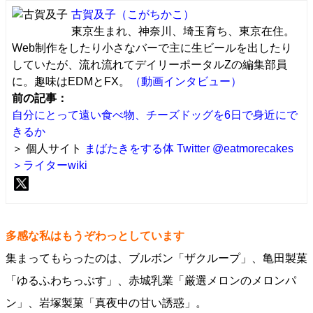
古賀及子
（こがちかこ）
東京生まれ、神奈川、埼玉育ち、東京在住。
Web制作をしたり小さなバーで主に生ビールを出したり
していたが、流れ流れてデイリーポータルZの編集部員
に。趣味はEDMとFX。
（動画インタビュー）
前の記事：
自分にとって遠い食べ物、チーズドッグを6日で身近にで
きるか
＞ 個人サイト
まばたきをする体
Twitter @eatmorecakes
＞ライターwiki
多感な私はもうぞわっとしています
集まってもらったのは、ブルボン「ザクループ」、亀田製菓
「ゆるふわちっぷす」、赤城乳業「厳選メロンのメロンパ
ン」、岩塚製菓「真夜中の甘い誘惑」。