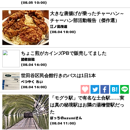
(08.05 10:00)
大きな唐揚げが乗ったチャーハン～
チャーハン部活動報告（傑作選）
江ノ島茂道
(08.04 18:00)
ちょこ煎がカインズPBで販売してました
読者投稿
(08.04 16:00)
世田谷区民会館行きのバスは1日1本
べつやく れい
(08.04 16:00)
「モグラ駅」で有名な土合駅……実
は真の秘境駅はお隣の湯檜曽駅だっ
た
ぼっちのazumiさん
(08.04 11:00)