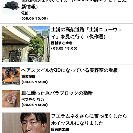
新情報）
佐伯
(08.06 10:00)
土浦の高架道路「土浦ニューウェ
イ」を見に行く（傑作選）
西村まさゆき
(08.05 18:00)
ヘアスタイルが3Dになっている美容室の看板
読者投稿
(08.05 16:00)
皿に乗った豚バラブロックの指輪
べつやく れい
(08.05 16:00)
フエラムネをさらに笛っぽくしたら
ホイッスルになりました
爲房新太朗