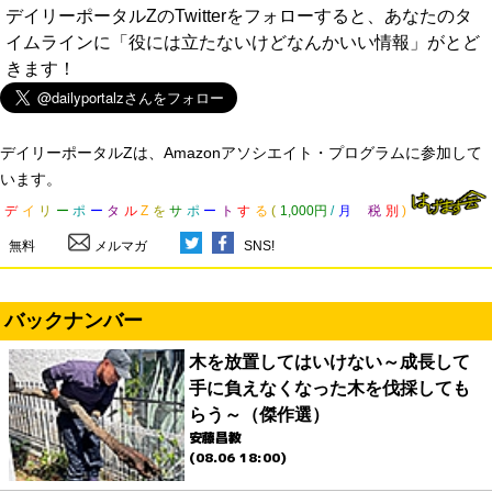
デイリーポータルZのTwitterをフォローすると、あなたのタ
イムラインに「役には立たないけどなんかいい情報」がとど
きます！
デイリーポータルZは、Amazonアソシエイト・プログラムに参加して
います。
デ
イ
リ
ー
ポ
ー
タ
ル
Z
を
サ
ポ
ー
ト
す
る
(
1,000円
/
月
税
別
)
無料
メルマガ
SNS!
バックナンバー
木を放置してはいけない～成長して
手に負えなくなった木を伐採しても
らう～（傑作選）
安藤昌教
(08.06 18:00)