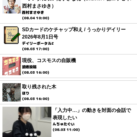
西村まさゆき）
西村まさゆき
(08.04 10:00)
SDカードのケチャップ和え / うっかりデイリー
2026年8月1日号
デイリーポータルZ
(08.03 17:00)
現役、コスモスの自販機
読者投稿
(08.03 16:00)
取り残された木
ほり
(08.03 16:00)
「入力中…」の動きを対面の会話で
表現したい
んちゅたぐい
(08.03 11:00)