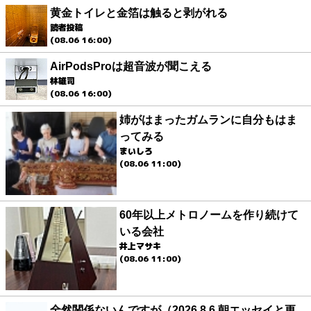
黄金トイレと金箔は触ると剥がれる
読者投稿
(08.06 16:00)
AirPodsProは超音波が聞こえる
林雄司
(08.06 16:00)
姉がはまったガムランに自分もはま
ってみる
まいしろ
(08.06 11:00)
60年以上メトロノームを作り続けて
いる会社
井上マサキ
(08.06 11:00)
全然関係ないんですが（2026.8.6 朝エッセイと更