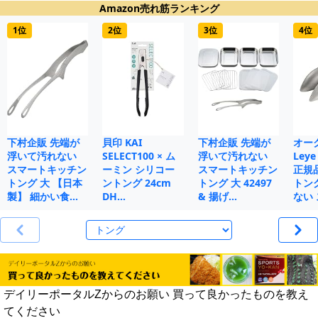
Amazon売れ筋ランキング
1位
2位
3位
4位
下村企販 先端が
貝印 KAI
下村企販 先端が
オー
浮いて汚れない
SELECT100 × ム
浮いて汚れない
Le
スマートキッチン
ーミン シリコー
スマートキッチン
正規
トング 大 【日本
ントング 24cm
トング 大 42497
トン
製】 細かい食…
DH…
& 揚げ…
ない 
デイリーポータルZからのお願い 買って良かったものを教え
てください