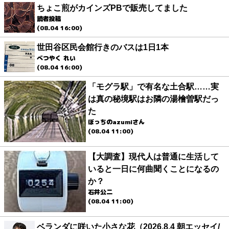
ちょこ煎がカインズPBで販売してました
読者投稿
(08.04 16:00)
世田谷区民会館行きのバスは1日1本
べつやく れい
(08.04 16:00)
「モグラ駅」で有名な土合駅……実
は真の秘境駅はお隣の湯檜曽駅だっ
た
ぼっちのazumiさん
(08.04 11:00)
【大調査】現代人は普通に生活して
いると一日に何曲聞くことになるの
か？
石井公二
(08.04 11:00)
ベランダに咲いた小さな花（2026.8.4 朝エッセイ/