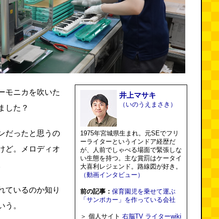
ーモニカを吹いた
井上マサキ
（いのうえまさき）
ました？
ンだったと思うの
1975年宮城県生まれ。元SEでフリ
ーライターというインドア経歴だ
けど。メロディオ
が、人前でしゃべる場面で緊張しな
い生態を持つ。主な賞罰はケータイ
。
大喜利レジェンド。路線図が好き。
（動画インタビュー）
れているのか知り
前の記事：
保育園児を乗せて運ぶ
「サンポカー」を作っている会社
いう。
＞ 個人サイト
右脳TV
ライターwiki